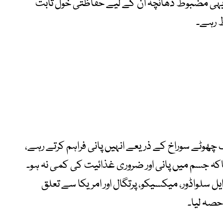
یہی مضبوط ڈھانچہ ان کے لیے حفاظتی خول ثابت
 چھوٹے سوراخ کے ذریعے انہیں پانی فراہم کرتے رہے،
کہ جسم میں پانی اور ضروری غذائیت کی کمی نہ ہو۔
ایل سلواڈور، میکسیکو، پرتگال اور امریکا سے تعلق
حصہ لیا۔