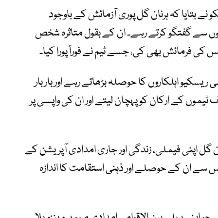
و نے بتایا کہ ہرنان گل پوری آزمائش کے باوجود
ں سے گفتگو کرتے رہے۔ ان کے بقول متاثرہ شخص
 کی فرمائش بھی کی، جسے ٹیم نے فوراً پورا کیا۔
بھی ریسکیو اہلکاروں کا حوصلہ بڑھاتے رہے اور بار بار
موں کے ارکان کو پہچان لیتے اور ان کی واپسی پر
ان گل اپنی فیملی، زندگی اور جاری امدادی آپریشن کے
ے ان کے حوصلے اور ذہنی استقامت کا اندازہ
جو اپنی پہلی بین الاقوامی امدادی مہم پر وینزویلا