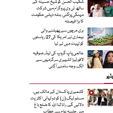
شکیب الحسن کو شیخ حسینہ کے
ساتھ ٹی وی پروگرام میں شرکت
مہنگی پڑگئی، بنلہ دیشی حکومت
کا بڑا فیصلہ
ہری مرچوں سے پھیلنے والی
بیماری نے امریکا کی 27 ریاستوں
کو لپیٹ میں لے لیا
عالمی پاپ گروپ کی لیڈر صوفیہ
لافورٹیزا تشہیری سرگرمیوں سے
الگ، وجہ سامنے آگئی
ڈیو
کشمیری پاکستان کے مالک ہیں،
مسلم لیگ (ن) کو دو تہائی اکثریت
دلائیں گے، رانا ثنا اللہ کا ضلع باغ
میں جلسہ عام سے خطاب