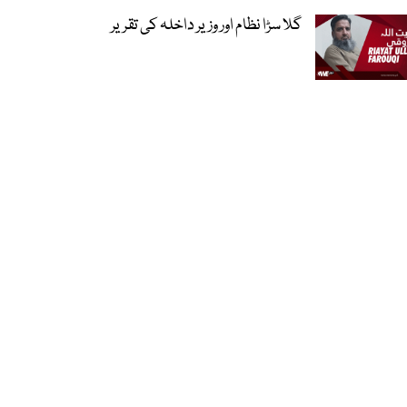
گلا سڑا نظام اور وزیر داخلہ کی تقریر