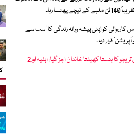
ھنسا رہا۔
س کارروائی کو اپنی پیشہ ورانہ زندگی کا ’سب سے
ریشن‘ قرار دیا۔
وینزویلا زلزلے سے فٹبالر لوکاس تریجو کا ہنستا کھیلتا خاندان اجڑ گیا، اہلیہ اور2
کا