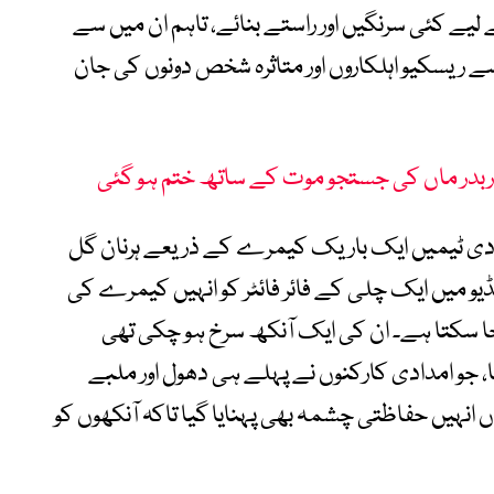
لیے کئی سرنگیں اور راستے بنائے، تاہم ان میں سے
ریسکیو اہلکاروں اور متاثرہ شخص دونوں کی جان
دربدر ماں کی جستجو موت کے ساتھ ختم ہو گئی
دادی ٹیمیں ایک باریک کیمرے کے ذریعے ہرنان گل
یو میں ایک چلی کے فائر فائٹر کو انہیں کیمرے کی
ا سکتا ہے۔ ان کی ایک آنکھ سرخ ہو چکی تھی
 جو امدادی کارکنوں نے پہلے ہی دھول اور ملبے
اں انہیں حفاظتی چشمہ بھی پہنایا گیا تاکہ آنکھوں کو