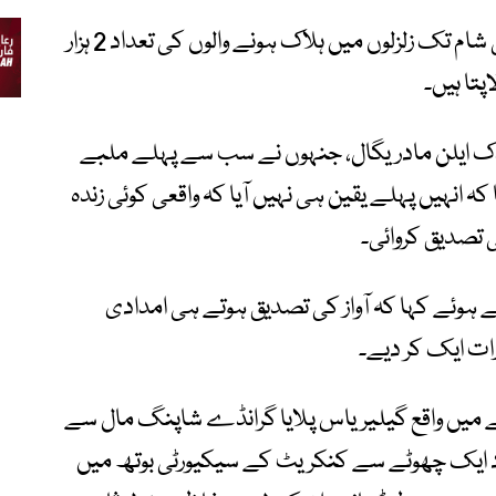
سرکاری اعداد و شمار کے مطابق جمعرات کی شام تک زلزلوں میں ہلاک ہونے والوں کی تعداد 2 ہزار
یڈک ایلن مادریگال، جنہوں نے سب سے پہلے ملبے
کہ انہیں پہلے یقین ہی نہیں آیا کہ واقعی کوئی زندہ
 تصدیق کروائی۔
تے ہوئے کہا کہ آواز کی تصدیق ہوتے ہی امدادی
ات ایک کر دیے۔
اقے میں واقع گیلیریاس پلایا گرانڈے شاپنگ مال سے
ود ایک چھوٹے سے کنکریٹ کے سیکیورٹی بوتھ میں