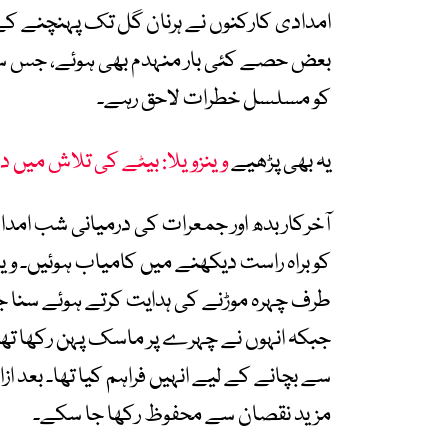
امدادی کارکنوں نے ہرنان گل تک پہنچنے کے 
بعض حصے کئی بار منہدم بھی ہوئے، جس سے 
کو مسلسل خطرات لاحق رہے۔
یہ بھی پڑھیے
وینزویلا: بیٹے کی تلاش میں 
آخرکار بدھ اور جمعرات کی درمیانی شب ام
کو براہ راست دیکھنے میں کامیاب ہوئیں۔ ویڈ
طرف چہرہ موڑنے کی ہدایت کرتے ہوئے سنا ج
جبکہ انہوں نے چہرے پر ماسک پہن رکھا تھا،
سے بچانے کے لیے انہیں فراہم کیا تھا۔ بعد از
مزید نقصان سے محفوظ رکھا جا سکے۔