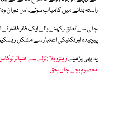
راستہ بنانے میں کامیاب ہوئے۔ اس دوران وہ تقریباً 140 ٹن ملبے کے نیچے پ
چلی سے تعلق رکھنے والے ایک فائر فائٹر نے ا
پیچیدہ اور تکنیکی اعتبار سے مشکل ریسکیو آپ
یہ بھی پڑھیے
معصوم بچے جاں بحق