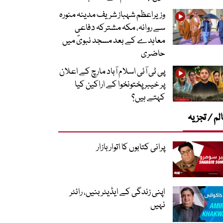
وزیراعظم شہباز شریف مدینہ منورہ
سے روانہ، مکہ مشترکہ دفاعی
معاہدے کے بعد مسجد نبویؐ میں
حاضری
پی ٹی آئی اسلام آباد مارچ کے اعلان
پر خیبر پختونخوا کے اراکین کیا
کہتے ہیں؟
لم / تجزیہ
پرانی کتابوں کا اتوار بازار
اپنی زندگی کے ایڈیٹر بنیں، رائٹر
نہیں