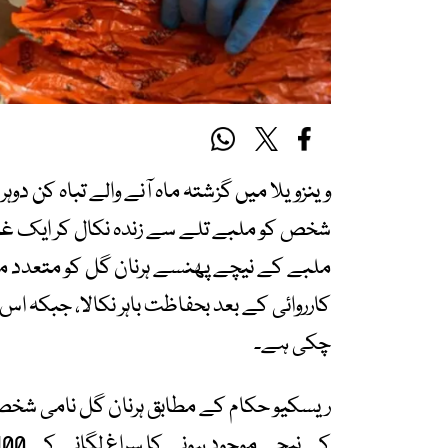
ملبے کے نیچے پھنسے ہرنان گل کو متعدد مم
کارروائی کے بعد بحفاظت باہر نکالا، جبکہ اس 
چکی ہے۔
ریسکیو حکام کے مطابق ہرنان گل نامی شخص