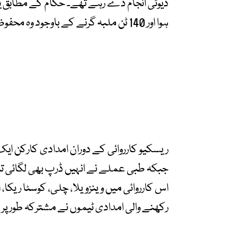
ڈیوٹی انجام دے رہے تھے۔ حکام کے مطابق 
ہوا اور 140 ٹن ملبہ گرنے کے باوجود وہ محفوظ رہے۔
ریسکیو کارروائی کے دوران امدادی کارکن ایک
جبکہ طبی عملے نے انہیں ڈرپ بھی لگائی تا
اس کارروائی میں وینزویلا، چلی، کوسٹا ریکا، 
رکھنے والی امدادی ٹیموں نے مشترکہ طور پر 