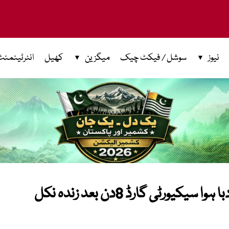
نیوز
سوشل / فیکٹ چیک
میگزین
کھیل
انٹرٹینمنٹ
وینزویلا : 140 ٹن ملبے کے نیچے دبا ہوا سیکیورٹی گارڈ 8دن بعد زندہ نکل