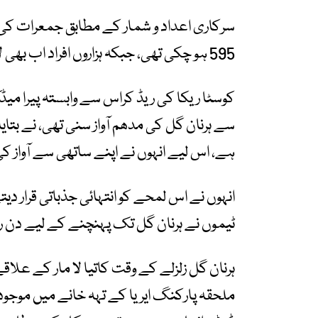
595 ہو چکی تھی، جبکہ ہزاروں افراد اب بھی لاپتا ہیں۔
کوسٹا ریکا کی ریڈ کراس سے وابستہ پیرا م
سے ہرنان گل کی مدھم آواز سنی تھی، نے بتایا 
ہے، اس لیے انہوں نے اپنے ساتھی سے آواز کی
انہوں نے اس لمحے کو انتہائی جذباتی قرار دی
ٹیموں نے ہرنان گل تک پہنچنے کے لیے دن ر
ہرنان گل زلزلے کے وقت کاتیا لا مار کے عل
ملحقہ پارکنگ ایریا کے تہہ خانے میں موج