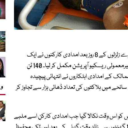
وینزویلا میں گزشتہ ماہ آنے والے تباہ کن دوہرے زلزلوں کے 8 روز بعد امدادی کارکنوں نے ایک
شخص کو ملبے تلے سے زندہ نکال کر ایک غیرمعمولی ریسکیو آپریشن مکمل کر لیا۔ 140 ٹن
الک کے امدادی اہلکاروں نے انتہائی پیچیدہ
وی
سانحے میں ہلاکتوں کی تعداد ڈھائی ہزار سے تجاوز کر
 کو اس وقت نکالا گیا جب امدادی کارکن اسے ملبے
کے نیچے موجود ہونے کا سراغ لگانے کے 100 گھنٹوں سے زائد وقت گزرنے کے بعد اس تک محفوظ