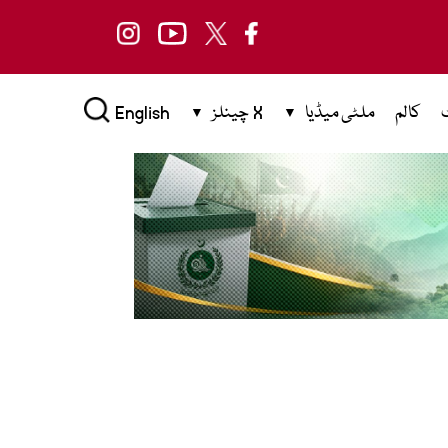
کالم
ملٹی میڈیا
X چینلز
English