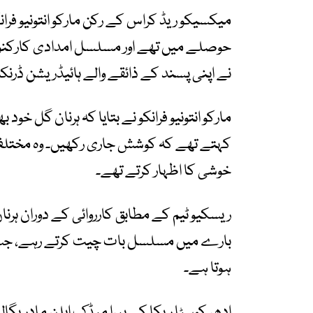
میکسیکو ریڈ کراس کے رکن مارکو انتونیو فرانک
حوصلے میں تھے اور مسلسل امدادی کارکنو
نے اپنی پسند کے ذائقے والے ہائیڈریشن ڈرنکس
مارکو انتونیو فرانکو نے بتایا کہ ہرنان گل خود 
کہتے تھے کہ کوشش جاری رکھیں۔ وہ مختلف ٹی
خوشی کا اظہار کرتے تھے۔
ریسکیو ٹیم کے مطابق کارروائی کے دوران ہرن
بارے میں مسلسل بات چیت کرتے رہے، جس س
ہوتا ہے۔
ادھر کوسٹا ریکا کے پیرا میڈک ایلن مادریگال، 