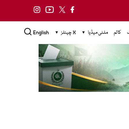
کالم
ملٹی میڈیا
X چینلز
English