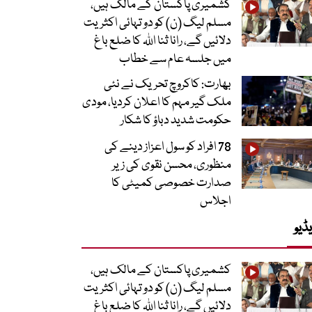
کشمیری پاکستان کے مالک ہیں،
مسلم لیگ (ن) کو دو تہائی اکثریت
دلائیں گے، رانا ثنا اللہ کا ضلع باغ
میں جلسہ عام سے خطاب
بھارت: کاکروچ تحریک نے نئی
ملک گیر مہم کا اعلان کردیا، مودی
حکومت شدید دباؤ کا شکار
78 افراد کو سول اعزاز دینے کی
منظوری، محسن نقوی کی زیر
صدارت خصوصی کمیٹی کا
اجلاس
ڈیو
کشمیری پاکستان کے مالک ہیں،
مسلم لیگ (ن) کو دو تہائی اکثریت
دلائیں گے، رانا ثنا اللہ کا ضلع باغ