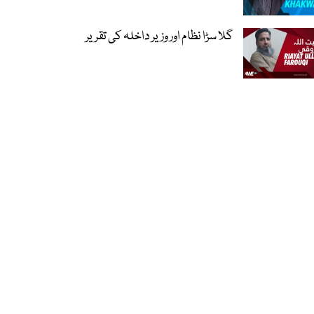
گلا سڑا نظام اور وزیر داخلہ کی تقریر