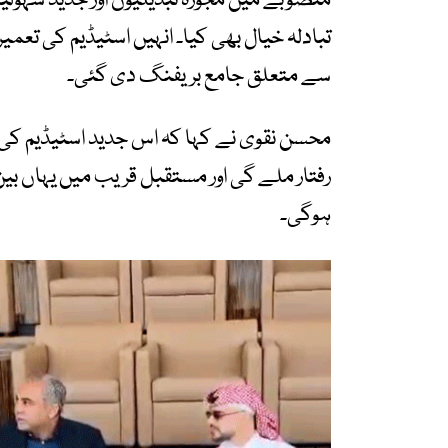
منصوبے میں مجوزہ تبدیلیوں اور جدید سہو
تبادلہ خیال بھی کیا۔ انہیں اسٹیڈیم کی تع
سے متعلق جامع بریفنگ دی گئی۔
محسن نقوی نے کہا کہ اس جدید اسٹیڈیم ک
رفتار ملے گی اور مستقبل قریب میں یہاں بین 
ہوگی۔