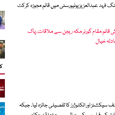
 فہد عبدالعزیز یونیورسٹی میں قائم مجوزہ کرکٹ
ی قائم مقام گورنر مکہ ریجن سے ملاقات، پاک
ادلہ خیال
کا
سیکشنز اور انکلوژرز کا تفصیلی جائزہ لیا، جبکہ