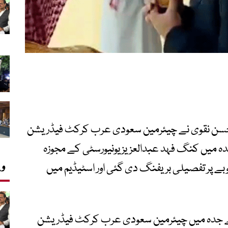
محسن نقوی نے چیئرمین سعودی عرب کرکٹ فیڈریشن
ہ میں کنگ فہد عبدالعزیز یونیورسٹی کے مجوزہ
وی
وبے پر تفصیلی بریفنگ دی گئی اور اسٹیڈیم میں
ے جدہ میں چیئرمین سعودی عرب کرکٹ فیڈریشن