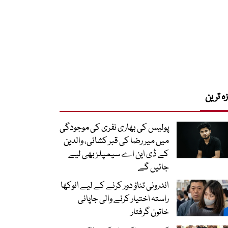
زہ ترین
پولیس کی بھاری نفری کی موجودگی
میں میر رضا کی قبر کشائی، والدین
کے ڈی این اے سیمپلز بھی لیے
جائیں گے
اندرونی تناؤ دور کرنے کے لیے انوکھا
راستہ اختیار کرنے والی جاپانی
خاتون گرفتار