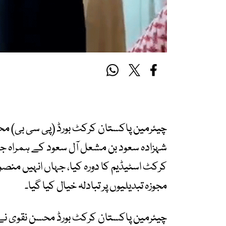
چیئرمین پاکستان کرکٹ بورڈ (پی سی بی) 
شہزادہ سعود بن مشعل آل سعود کے ہمراہ جد
کرکٹ اسٹیڈیم کا دورہ کیا، جہاں انہیں منص
مجوزہ تبدیلیوں پر تبادلہ خیال کیا گیا۔
چیئرمین پاکستان کرکٹ بورڈ محسن نقوی ن