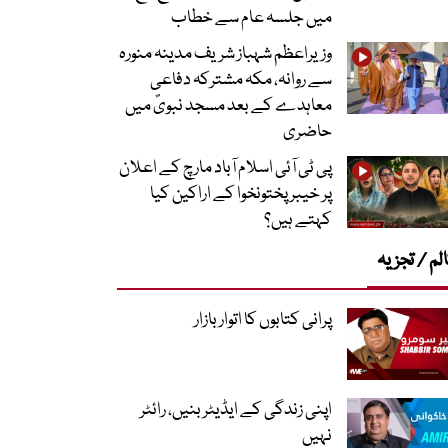
میں جلسہ عام سے خطاب
وزیراعظم شہباز شریف مدینہ منورہ
سے روانہ، مکہ مشترکہ دفاعی
معاہدے کے بعد مسجد نبویؐ میں
حاضری
پی ٹی آئی اسلام آباد مارچ کے اعلان
پر خیبر پختونخوا کے اراکین کیا
کہتے ہیں؟
لم / تجزیہ
پرانی کتابوں کا اتوار بازار
اپنی زندگی کے ایڈیٹر بنیں، رائٹر
نہیں