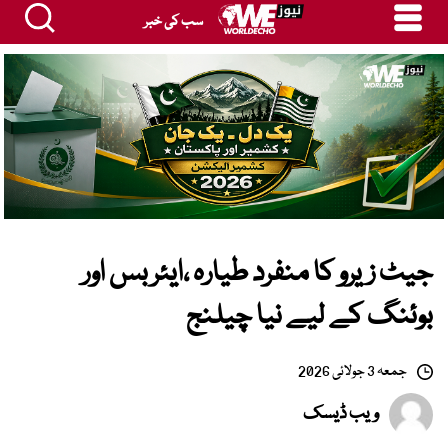
سب کی خبر
جیٹ زیرو کا منفرد طیارہ ،ایئربس اور
بوئنگ کے لیے نیا چیلنج
جمعہ 3 جولائی 2026
ویب ڈیسک