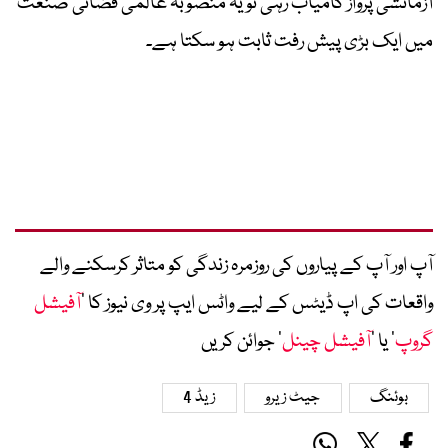
آزمائشی پرواز کامیاب رہی تو یہ منصوبہ عالمی فضائی صنعت
میں ایک بڑی پیش رفت ثابت ہو سکتا ہے۔
آپ اور آپ کے پیاروں کی روزمرہ زندگی کو متاثر کرسکنے والے
واقعات کی اپ ڈیٹس کے لیے واٹس ایپ پر وی نیوز کا ’
آفیشل
گروپ
‘ یا ’
آفیشل چینل
‘ جوائن کریں
بوئنگ
جیٹ زیرو
زیڈ 4