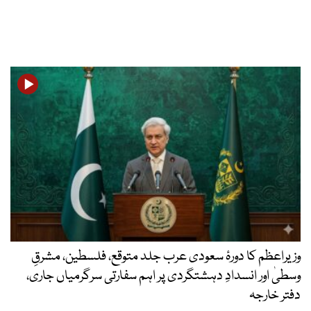
وزیراعظم کا دورۂ سعودی عرب جلد متوقع، فلسطین، مشرقِ
وسطیٰ اور انسدادِ دہشتگردی پر اہم سفارتی سرگرمیاں جاری،
دفتر خارجہ