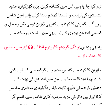
تیار کیا جا رہا ہے۔ اس میں کشادہ کیبن، بڑی کھڑکیاں، جدید
نشستوں کی ترتیب اور نسبتاً کم شور پیدا کرنے والے انجن شامل
ہوں گے۔ کمپنی کا کہنا ہے کہ یہی ڈیزائن فوجی نقل و حمل اور
فضائی ایندھن برداری کے لیے بھی موزوں ثابت ہو سکتا ہے۔
یہ بھی پڑھیں:
بوئنگ کو دھچکا، ایئر چائنا نے 60 ایئربس طیاروں
کا انتخاب کر لیا
ماہرین کا کہنا ہے کہ اس منصوبے کو کامیابی کے لیے کئی
بڑے چیلنجز کا سامنا ہے، جن میں ایندھن کی بچت کے
دعوؤں کو عملی طور پر ثابت کرنا، ریگولیٹری منظوری حاصل
کرنا اور اربوں ڈالر کی مزید سرمایہ کاری شامل ہے۔ تاہم اگر