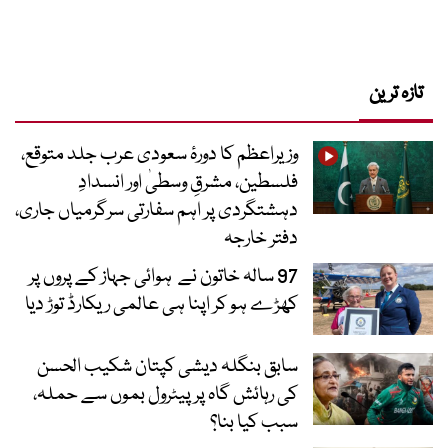
تازہ ترین
وزیراعظم کا دورۂ سعودی عرب جلد متوقع،
فلسطین، مشرقِ وسطیٰ اور انسدادِ
دہشتگردی پر اہم سفارتی سرگرمیاں جاری،
دفتر خارجہ
97 سالہ خاتون نے ہوائی جہاز کے پروں پر
کھڑے ہو کر اپنا ہی عالمی ریکارڈ توڑ دیا
سابق بنگلہ دیشی کپتان شکیب الحسن
کی رہائش گاہ پر پیٹرول بموں سے حملہ،
سبب کیا بنا؟