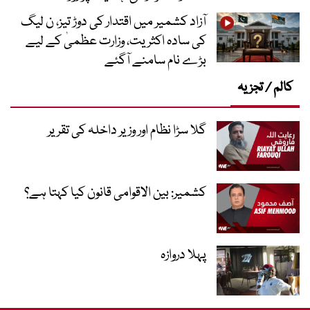
آزاد کشمیر میں اقتدار کی دوڑ تیز، ن لیگ
کی سادہ اکثریت، وزارت عظمیٰ کے لیے
بڑے نام سامنے آگئے
کالم / تجزیہ
گلا سڑا نظام اور وزیر داخلہ کی تقریر
کشمیر: بین الاقوامی قانون کیا کہتا ہے؟
پہلا دروازہ