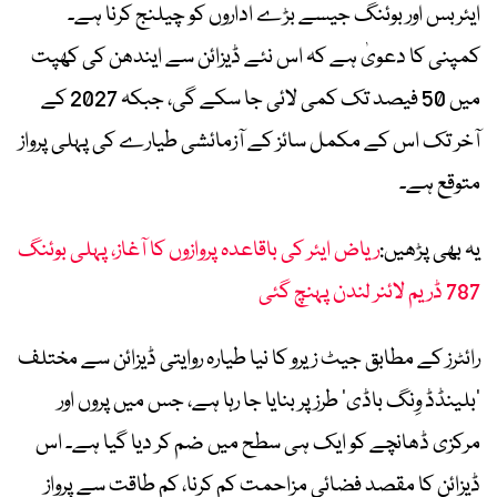
ایئربس اور بوئنگ جیسے بڑے اداروں کو چیلنج کرنا ہے۔
کمپنی کا دعویٰ ہے کہ اس نئے ڈیزائن سے ایندھن کی کھپت
میں 50 فیصد تک کمی لائی جا سکے گی، جبکہ 2027 کے
آخر تک اس کے مکمل سائز کے آزمائشی طیارے کی پہلی پرواز
متوقع ہے۔
یہ بھی پڑھیں:
ریاض ایئر کی باقاعدہ پروازوں کا آغاز، پہلی بوئنگ
787 ڈریم لائنر لندن پہنچ گئی
رائٹرز کے مطابق جیٹ زیرو کا نیا طیارہ روایتی ڈیزائن سے مختلف
’بلینڈڈ وِنگ باڈی‘ طرز پر بنایا جا رہا ہے، جس میں پروں اور
مرکزی ڈھانچے کو ایک ہی سطح میں ضم کر دیا گیا ہے۔ اس
ڈیزائن کا مقصد فضائی مزاحمت کم کرنا، کم طاقت سے پرواز