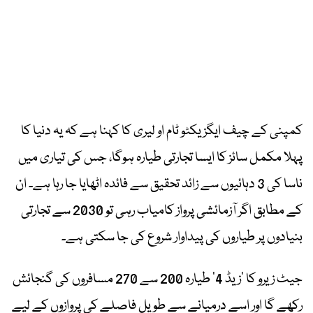
کمپنی کے چیف ایگزیکٹو ٹام او لیری کا کہنا ہے کہ یہ دنیا کا
پہلا مکمل سائز کا ایسا تجارتی طیارہ ہوگا، جس کی تیاری میں
ناسا کی 3 دہائیوں سے زائد تحقیق سے فائدہ اٹھایا جا رہا ہے۔ ان
کے مطابق اگر آزمائشی پرواز کامیاب رہی تو 2030 سے تجارتی
بنیادوں پر طیاروں کی پیداوار شروع کی جا سکتی ہے۔
جیٹ زیرو کا ’زیڈ 4‘ طیارہ 200 سے 270 مسافروں کی گنجائش
رکھے گا اور اسے درمیانے سے طویل فاصلے کی پروازوں کے لیے