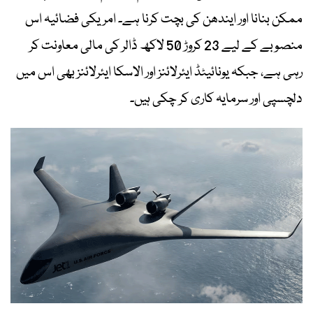
ممکن بنانا اور ایندھن کی بچت کرنا ہے۔ امریکی فضائیہ اس
منصوبے کے لیے 23 کروڑ 50 لاکھ ڈالر کی مالی معاونت کر
رہی ہے، جبکہ یونائیٹڈ ایئرلائنز اور الاسکا ایئرلائنز بھی اس میں
دلچسپی اور سرمایہ کاری کر چکی ہیں۔