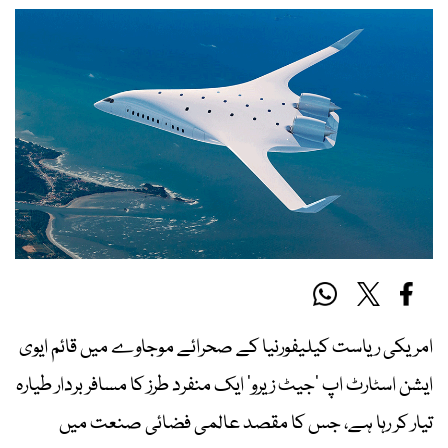
امریکی ریاست کیلیفورنیا کے صحرائے موجاوے میں قائم ایوی
ایشن اسٹارٹ اپ ’جیٹ زیرو‘ ایک منفرد طرز کا مسافر بردار طیارہ
تیار کر رہا ہے، جس کا مقصد عالمی فضائی صنعت میں