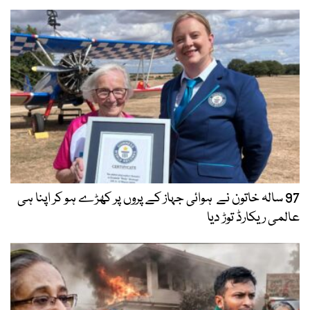
97 سالہ خاتون نے ہوائی جہاز کے پروں پر کھڑے ہو کر اپنا ہی
عالمی ریکارڈ توڑ دیا