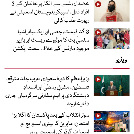
خضدار: رشتے سے انکار پر خاندان کے 3
افراد قتل، اسپیکر بلوچستان اسمبلی نے
رپورٹ طلب کرلی
3 گنا قیمت، جعلی اور ایکسپائر اشیا،
سلمیٰ بٹ کا موٹروے ریسٹ ایریاز پر
موجود مارٹس کے خلاف سخت ایکشن
ویڈیو
وزیراعظم کا دورۂ سعودی عرب جلد متوقع،
فلسطین، مشرقِ وسطیٰ اور انسدادِ
دہشتگردی پر اہم سفارتی سرگرمیاں جاری،
دفتر خارجہ
سولر انقلاب کے بعد پاکستان کا اگلا بڑا
امتحان، ماہرین کا بیٹری اسٹوریج اور
اسمارٹ گرڈز کی اہمیت پر زور