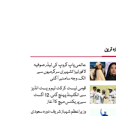
زہ ترین
عالمی پاپ گروپ کی لیڈر صوفیہ
لافورٹیزا تشہیری سرگرمیوں سے
الگ، وجہ سامنے آگئی
قومی ٹیسٹ کرکٹ ٹیم ویسٹ انڈیز
سے انگلینڈ پہنچ گئی، 12 اگست
سے پریکٹس میچ کا آغاز
وزیراعظم شہباز شریف دورہ سعودی