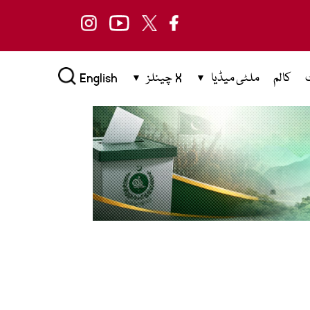
کالم
ملٹی میڈیا
X چینلز
English