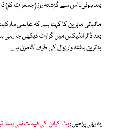
بند ہوئی۔ اس سے گزشتہ روز (جمعرات کو) ڈالر 278.15 روپے پر بند ہوا تھ
مالیاتی ماہرین کا کہنا ہے کہ عالمی مارکی
بعد ڈالر انڈیکس میں گراوٹ دیکھی جا رہی ہ
بدترین ہفتہ وار زوال کی طرف گامزن ہے۔
یہ بھی پڑھیں:
بٹ کوائن کی قیمت نئی بلند تری