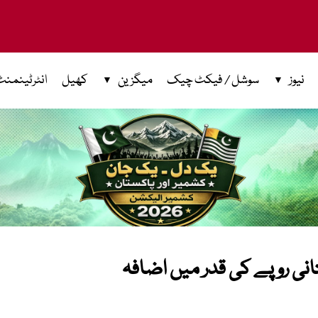
نیوز
سوشل / فیکٹ چیک
میگزین
کھیل
انٹرٹینمنٹ
انی روپے کی قدر میں اضافہ