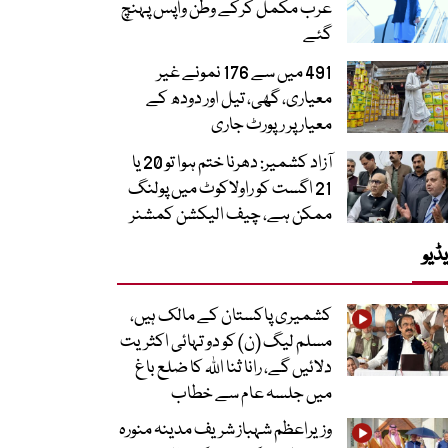
عرب مکمل کرکے وطن واپس پہنچ
گئے
491 میں سے 176 نمونے غیر
معیاری، گھی، تیل اور دودھ کے
معیار پر رپورٹ جاری
آزاد کشمیر: دھرنا ختم ہوا تو 20 یا
21 اگست کو راولاکوٹ میں پولنگ
ممکن ہے، چیف الیکشن کمشنر
ڈیو
کشمیری پاکستان کے مالک ہیں،
مسلم لیگ (ن) کو دو تہائی اکثریت
دلائیں گے، رانا ثنا اللہ کا ضلع باغ
میں جلسہ عام سے خطاب
وزیراعظم شہباز شریف مدینہ منورہ