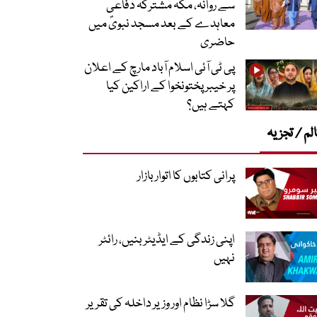
سے روانہ، مکہ مشترکہ دفاعی
معاہدے کے بعد مسجد نبویؐ میں
حاضری
پی ٹی آئی اسلام آباد مارچ کے اعلان
پر خیبر پختونخوا کے اراکین کیا
کہتے ہیں؟
لم / تجزیہ
پرانی کتابوں کا اتوار بازار
اپنی زندگی کے ایڈیٹر بنیں، رائٹر
نہیں
گلا سڑا نظام اور وزیر داخلہ کی تقریر