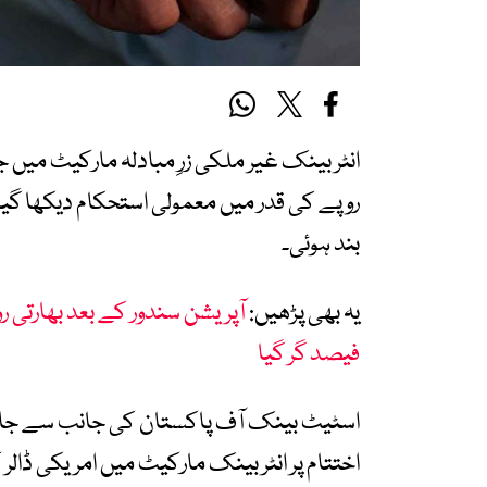
انٹر بینک غیر ملکی زرِ مبادلہ مارکیٹ میں 
بند ہوئی۔
یہ بھی پڑھیں:
فیصد گر گیا
اسٹیٹ بینک آف پاکستان کی جانب سے جاری 