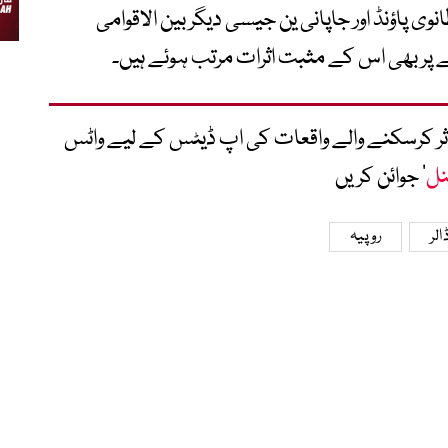
وی پاؤنڈ اور جاپانی ین جیسی دیگر بین الاقوامی
پے پر بھی اس کے مثبت اثرات مرتب ہوئے ہیں۔
متاثر کرسکنے والے واقعات کی اپ ڈیٹس کے لیے واٹس
نل
‘ جوائن کریں
الر
روپیہ