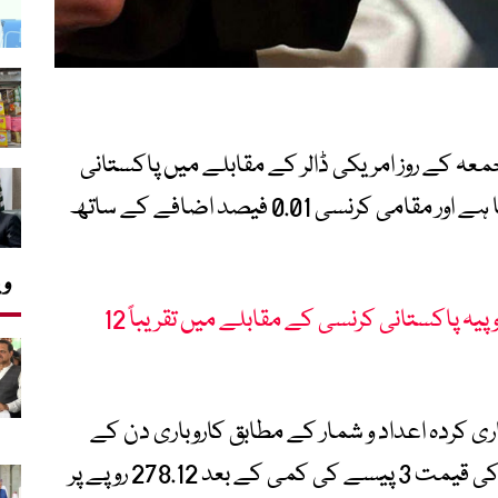
جمعہ کے روز امریکی ڈالر کے مقابلے میں پاکستانی
روپے کی قدر میں معمولی استحکام دیکھا گیا ہے اور مقامی کرنسی 0.01 فیصد اضافے کے ساتھ
وی
آپریشن سندور کے بعد بھارتی روپیہ پاکستانی کرنسی کے مقابلے میں تقریباً 12
کردہ اعداد و شمار کے مطابق کاروباری دن کے
اختتام پر انٹر بینک مارکیٹ میں امریکی ڈالر کی قیمت 3 پیسے کی کمی کے بعد 278.12 روپے پر