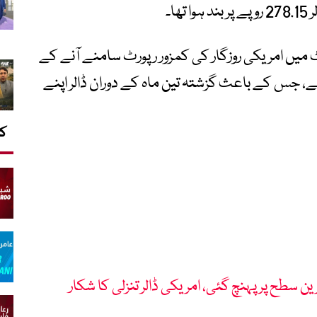
ا۔
ٹ میں امریکی روزگار کی کمزور رپورٹ سامنے آنے کے
ے، جس کے باعث گزشتہ تین ماہ کے دوران ڈالر اپنے
کا
ن سطح پر پہنچ گئی، امریکی ڈالر تنزلی کا شکار