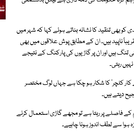
راہم کرنا حکومت کی ذمہ داری ہے لیکن بدقسمتی
کو بھی تنقید کا نشانہ بناتے ہوئے کہا کہ شہر میں
یباً ناپید ہیں۔ ان کے مطابق پوش علاقوں میں بھی
ی تنگ ہیں اور ان پر گاڑیوں کی پارکنگ کے نتیجے
ہیں رہتی۔
ے کار کلچر‘ کا شکار ہو چکا ہے جہاں لوگ مختصر
یح دیتے ہیں۔
م کے فاصلے پر رہتا ہے تو مجھے گاڑی استعمال کرنے
زہ ہوا سے لطف اندوز ہونا چاہیے۔