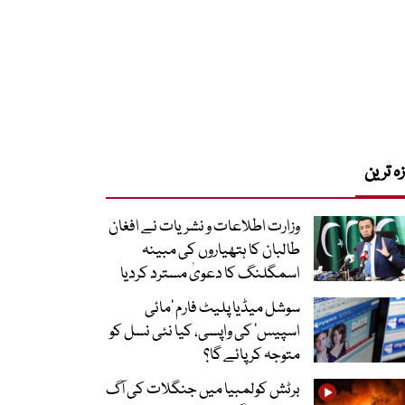
زہ ترین
وزارت اطلاعات و نشریات نے افغان
طالبان کا ہتھیاروں کی مبینہ
اسمگلنگ کا دعویٰ مسترد کردیا
سوشل میڈیا پلیٹ فارم ‘مائی
اسپیس’ کی واپسی، کیا نئی نسل کو
متوجہ کر پائے گا؟
برٹش کولمبیا میں جنگلات کی آگ