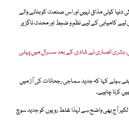
 کی دنیا کوئی مذاق نہیں اور اس صنعت کو بنانے والے
لیے کامیابی کے لیے نظم و ضبط اور محنت ناگزیر
، بشریٰ انصاری نے شادی کے بعد سسرال میں پہلی
 دیتے ہوئے کہا کہ جدید سماجی رجحانات کی آڑ میں
یں کرنا چاہیے۔
کیر آج بھی واضح ہے لہٰذا غلط رویوں کو جدید سوچ