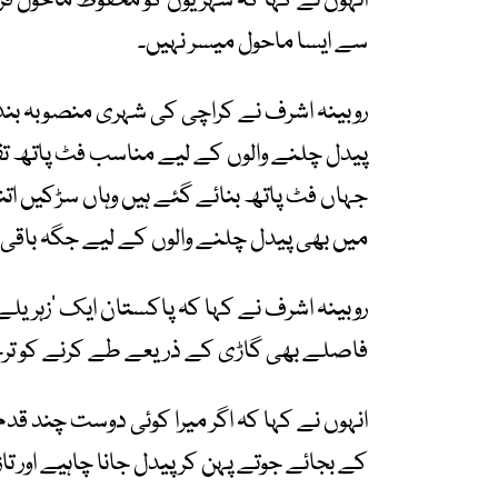
انہوں نے کہا کہ شہریوں کو محفوظ ماحول ف
سے ایسا ماحول میسر نہیں۔
روبینہ اشرف نے کراچی کی شہری منصوبہ بندی 
پیدل چلنے والوں کے لیے مناسب فٹ پاتھ تقر
جہاں فٹ پاتھ بنائے گئے ہیں وہاں سڑکیں اتن
میں بھی پیدل چلنے والوں کے لیے جگہ باقی ن
روبینہ اشرف نے کہا کہ پاکستان ایک ’زہریل
فاصلے بھی گاڑی کے ذریعے طے کرنے کو ترج
انہوں نے کہا کہ اگر میرا کوئی دوست چند قد
کے بجائے جوتے پہن کر پیدل جانا چاہیے اور تا