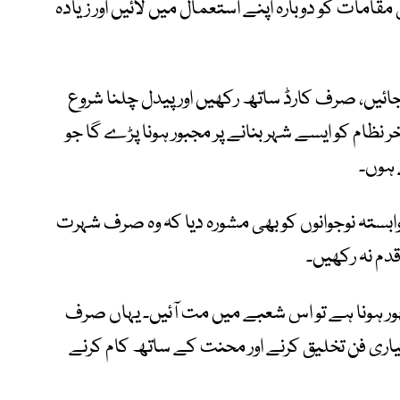
 مقامات کو دوبارہ اپنے استعمال میں لائیں اور زیادہ
 جائیں، صرف کارڈ ساتھ رکھیں اور پیدل چلنا شروع
خر نظام کو ایسے شہر بنانے پر مجبور ہونا پڑے گا جو
 ہوں۔
ابستہ نوجوانوں کو بھی مشورہ دیا کہ وہ صرف شہرت
م نہ رکھیں۔
ور ہونا ہے تو اس شعبے میں مت آئیں۔ یہاں صرف
ری فن تخلیق کرنے اور محنت کے ساتھ کام کرنے