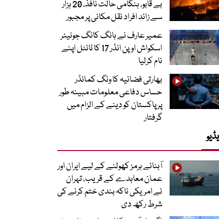
بے قابو، ہنگامی حالت نافذ، 20 ہزار
سے زائد افراد نقل مکانی پر مجبور
عمیر عارف نے ہانگ کانگ جونیئر
اسکواش اوپن انڈر 17 کا ٹائٹل اپنے
نام کرلیا
بھارتی فضائیہ کا ونگ کمانڈر
حساس دفاعی معلومات مبینہ طور
پر پاکستان کو دینے کے الزام میں
گرفتار
ڈیو
آبنائے ہرمز کھولنے کے لیے ایران اور
عمان معاہدے کے قریب، تہران
نے امریکی ناکہ بندی ختم کرنے کی
شرط رکھ دی