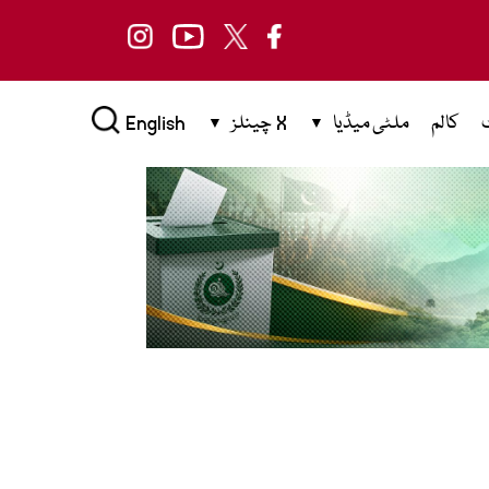
کالم
ملٹی میڈیا
X چینلز
English