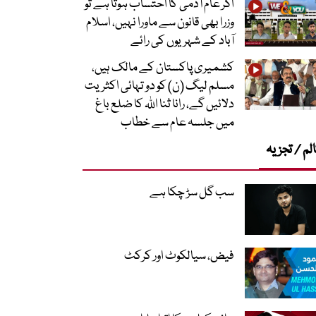
اگر عام آدمی کا احتساب ہوتا ہے تو
وزرا بھی قانون سے ماورا نہیں، اسلام
آباد کے شہریوں کی رائے
کشمیری پاکستان کے مالک ہیں،
مسلم لیگ (ن) کو دو تہائی اکثریت
دلائیں گے، رانا ثنا اللہ کا ضلع باغ
میں جلسہ عام سے خطاب
لم / تجزیہ
سب گل سڑ چکا ہے
فیض، سیالکوٹ اور کرکٹ