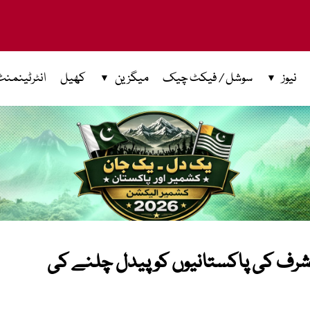
نیوز
سوشل / فیکٹ چیک
میگزین
کھیل
انٹرٹینمنٹ
 اشرف کی پاکستانیوں کو پیدل چلنے کی