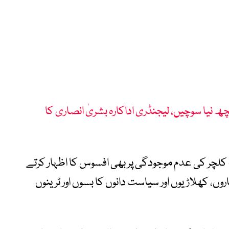
چھ نیا سوچیں، لیجنڈری اداکارہ بشریٰ انصاری کا
 کلچر کی عدم موجودگی پر بھی افسوس کا اظہار کرتے
، کھلاڑیوں اور سیاست دانوں کا بسوں اور ٹرینوں