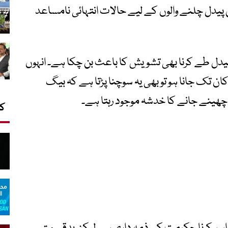
پیدل چلنے والوں کے لیے حالات انتہائی نامساعد
دل طے کرنا بھی تشویش کا باعث بن چکا ہے۔ انہوں
ن تک جانا ہو تو بھی یہ سوچنا پڑتا ہے کہ بیگ
 چھینے جانے کا خدشہ موجود رہتا ہے۔
کا