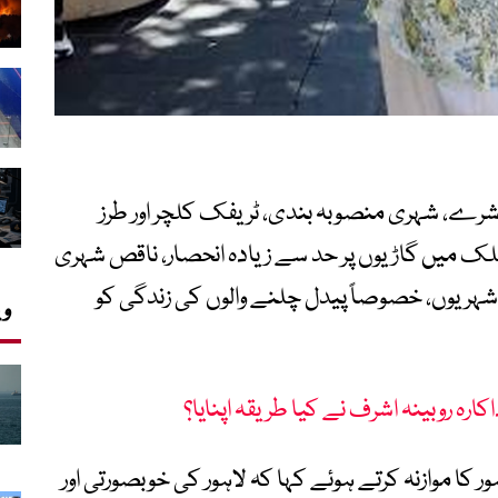
عاشرے، شہری منصوبہ بندی، ٹریفک کلچر اور طرز
ملک میں گاڑیوں پر حد سے زیادہ انحصار، ناقص شہری
شہریوں، خصوصاً پیدل چلنے والوں کی زندگی کو
وی
کارہ روبینہ اشرف نے کیا طریقہ اپنایا؟
ور کا موازنہ کرتے ہوئے کہا کہ لاہور کی خوبصورتی اور