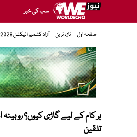
سب کی خبر
صفحہ اول
تازہ ترین
آزاد کشمیر الیکشن 2026
ہر کام کے لیے گاڑی کیوں؟ روبینہ
تلقین