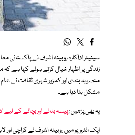
سینیئر اداکارہ روبینہ اشرف نے پاکستانی م
زندگی پر اظہار خیال کرتے ہوئے کہا ہے کہ 
منصوبہ بندی اور کمزور شہری ثقافت نے عام 
مشکل بنا دیا ہے۔
یہ بھی پڑھیں:
پیسہ بنانے اور بچانے کے لیے ادا
ایک انٹرویو میں روبینہ اشرف نے کراچی اور لاہ