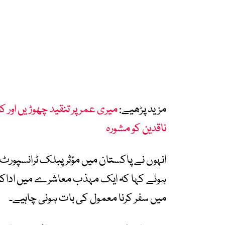
مزید پڑھیے:
میری عمر پر تنقید چھوڑیں اور ک
ناقدین کو مشورہ
انہوں نے پاکستان میں مؤثر پبلک ٹرانسپورٹ
ہوئے کہا کہ ایک مہذب معاشرے میں اداکاروں
میں سفر کرنا معمول کی بات ہونی چاہیے۔