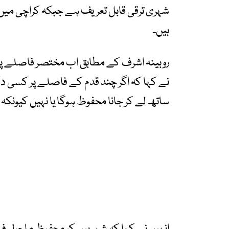
شہری ترقی قابل تعریف ہے جبکہ کراچی میں 
ہیں۔
روبینہ اشرف کے مطابق اب مختصر فاصلے پی
نے کہا کہ اگر چند قدم کے فاصلے پر کسی دکا
ساتھ لے کر جانا محفوظ ہوگا یا نہیں کیونکہ