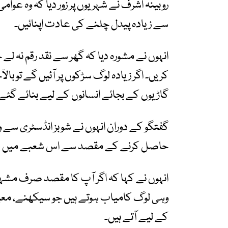
روبینہ اشرف نے شہریوں پر زور دیا کہ وہ عوامی
سے زیادہ پیدل چلنے کی عادت اپنائیں۔
انہوں نے مشورہ دیا کہ گھر سے نقد رقم نہ لے
کریں۔ اگر زیادہ لوگ سڑکوں پر آئیں گے تو بالآ
گاڑیوں کے بجائے انسانوں کے لیے بنائے گئے
گفتگو کے دوران انہوں نے شوبز انڈسٹری سے و
حاصل کرنے کے مقصد سے اس شعبے میں قد
انہوں نے کہا کہ اگر آپ کا مقصد صرف مشہ
وہی لوگ کامیاب ہوتے ہیں جو سیکھنے، معیا
کے لیے آتے ہیں۔