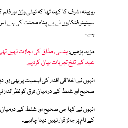
روبینہ اشرف کا کہنا تھا کہ ٹیلی وژن اور فلم
سینیئر فنکاروں نے بے پناہ محنت کی ہے اس 
ہے۔
مزید پڑھیں:
ہنسی، مذاق کی اجازت نہیں تھی
عید کے تلخ تجربات بیان کردیے
انہوں نے اخلاقی اقدار کی اہمیت پر بھی زور
صحیح اور غلط کے درمیان فرق کو نظر انداز نہ
انہوں نے کہا جی صحیح اور غلط کے درمیان ل
کے نام پر جائز قرار نہیں دینا چاہیے۔