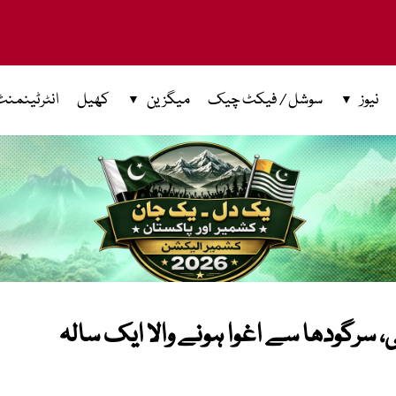
نیوز
سوشل / فیکٹ چیک
میگزین
کھیل
انٹرٹینمنٹ
ی، سرگودھا سے اغوا ہونے والا ایک سالہ