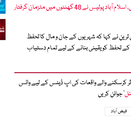
گھریلو ناچاقی پر 2خواتین کا قتل، اسلام آباد پولیس نے 48 گھنٹوں میں ملزمان گرفتار
گل ترین نے کہا کہ شہریوں کے جان و مال کا تحفظ
ام کے تحفظ کو یقینی بنانے کے لیے تمام دستیاب
متاثر کرسکنے والے واقعات کی اپ ڈیٹس کے لیے واٹس
نل
‘ جوائن کریں
فیض آباد