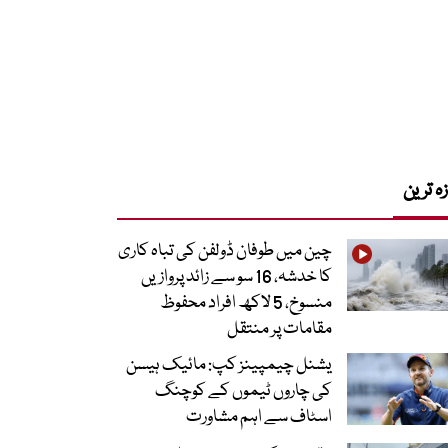
زہ ترین
چین میں طوفان ڈولفن کی تباہ کاری
کا خدشہ، 16 سو سے زائد پروازیں
منسوخ، 5 لاکھ افراد محفوظ
مقامات پر منتقل
یشنل چیمپینز کپ: مائیک ہیسن
کی چاروں ٹیموں کے کوچنگ
اسٹاف سے اہم مشاورت