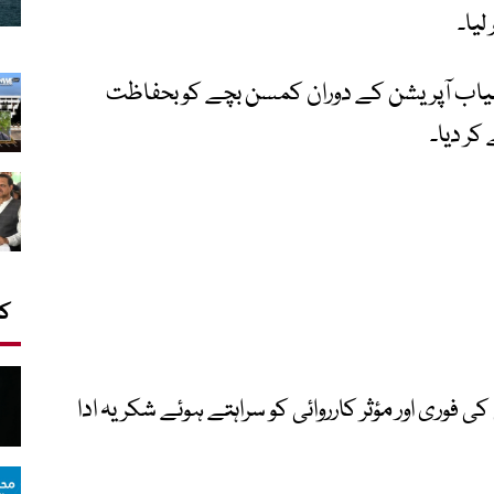
یا۔
میاب آپریشن کے دوران کمسن بچے کو بحفاظت
کر دیا۔
کا
کی فوری اور مؤثر کارروائی کو سراہتے ہوئے شکریہ ادا