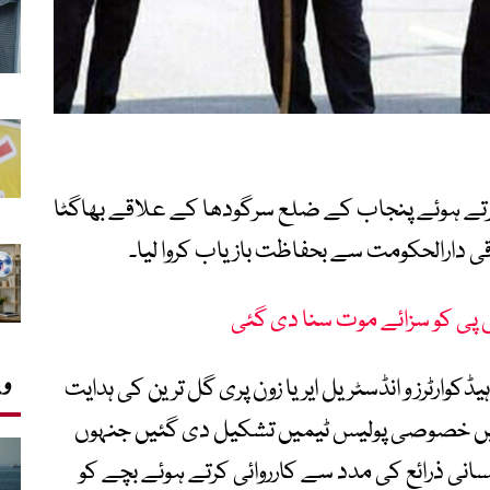
ئی کرتے ہوئے پنجاب کے ضلع سرگودھا کے علاقے بھاگٹا
اقی دارالحکومت سے بحفاظت بازیاب کروا لیا۔
س پی کو سزائے موت سنا دی گئی
وی
کوارٹرز و انڈسٹریل ایریا زون پری گل ترین کی ہدایت
انی میں خصوصی پولیس ٹیمیں تشکیل دی گئیں جنہوں
انی ذرائع کی مدد سے کارروائی کرتے ہوئے بچے کو