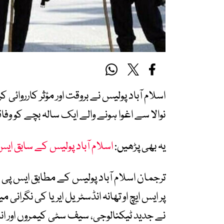
اسلام آباد پولیس نے بروقت اور مؤثر کارروا
نوالا سے اغوا ہونے والے ایک سالہ بچے کو وف
یہ بھی پڑھیں:
اسلام آباد پولیس کے سابق ای
ترجمان اسلام آباد پولیس کے مطابق ایس پی ہیڈ
پر ایس ایچ او تھانہ انڈسٹریل ایریا کی نگر
نے جدید ٹیکنالوجی، سیف سٹی کیمروں اور انس