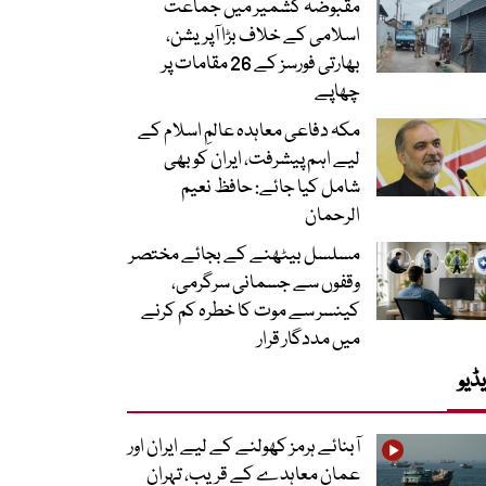
مقبوضہ کشمیر میں جماعت
اسلامی کے خلاف بڑا آپریشن،
بھارتی فورسز کے 26 مقامات پر
چھاپے
مکہ دفاعی معاہدہ عالمِ اسلام کے
لیے اہم پیشرفت، ایران کو بھی
شامل کیا جائے: حافظ نعیم
الرحمان
مسلسل بیٹھنے کے بجائے مختصر
وقفوں سے جسمانی سرگرمی،
کینسر سے موت کا خطرہ کم کرنے
میں مددگار قرار
ڈیو
آبنائے ہرمز کھولنے کے لیے ایران اور
عمان معاہدے کے قریب، تہران