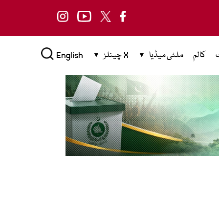
کالم
ملٹی میڈیا
X چینلز
English