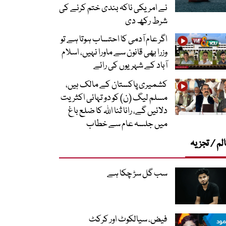
نے امریکی ناکہ بندی ختم کرنے کی
شرط رکھ دی
اگر عام آدمی کا احتساب ہوتا ہے تو
وزرا بھی قانون سے ماورا نہیں، اسلام
آباد کے شہریوں کی رائے
کشمیری پاکستان کے مالک ہیں،
مسلم لیگ (ن) کو دو تہائی اکثریت
دلائیں گے، رانا ثنا اللہ کا ضلع باغ
میں جلسہ عام سے خطاب
لم / تجزیہ
سب گل سڑ چکا ہے
فیض، سیالکوٹ اور کرکٹ