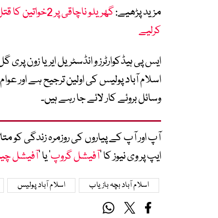
مزید پڑھیے:
کرلیے
ایس پی ہیڈکوارٹرز و انڈسٹریل ایریا زون پری 
اسلام آباد پولیس کی اولین ترجیح ہے اور عو
وسائل بروئے کار لائے جا رہے ہیں۔
آپ اور آپ کے پیاروں کی روزمرہ زندگی کو 
ایپ پر وی نیوز کا ’
آفیشل گروپ
‘ یا ’
آفیشل چی
اسلام آباد بچہ بازیاب
اسلام آباد پولیس