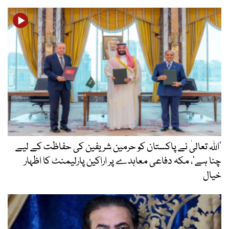
’اللہ تعالیٰ نے پاکستان کو حرمین شریفین کی حفاظت کے لیے
چنا ہے‘، مکہ دفاعی معاہدے پر اراکین پارلیمنٹ کا اظہار
خیال