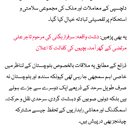
دلچسپی کے معاملات اور ملک کی مجموعی سلامتی و
استحکام پر تفصیلی تبادلہ خیال کیا گیا۔
یہ بھی پڑھیں:
دشت واقعہ: سرفراز بگٹی کی مرحوم تاجر علی
مرتضیٰ کے گھر آمد، بچیوں کی کفالت کا اعلان
ذرائع کے مطابق یہ ملاقات بالخصوص بلوچستان کے تناظر میں
خاصی اہم سمجھی جا رہی تھی کیونکہ سندھ اور بلوچستان نہ
صرف طویل سرحد کے ذریعے ایک دوسرے سے جڑے ہوئے
ہیں بلکہ دونوں صوبوں کو دہشت گردی، سرحدی نقل و حرکت،
اسمگلنگ اور معاشی راہداریوں کے تحفظ جیسے مشترکہ
چیلنجز بھی درپیش ہیں۔