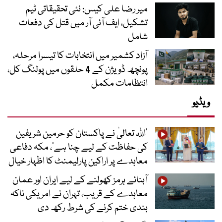
میر رضا علی کیس: نئی تحقیقاتی ٹیم
تشکیل، ایف آئی آر میں قتل کی دفعات
شامل
آزاد کشمیر میں انتخابات کا تیسرا مرحلہ،
پونچھ ڈویژن کے 4 حلقوں میں پولنگ کل،
انتظامات مکمل
ویڈیو
’اللہ تعالیٰ نے پاکستان کو حرمین شریفین
کی حفاظت کے لیے چنا ہے‘، مکہ دفاعی
معاہدے پر اراکین پارلیمنٹ کا اظہار خیال
آبنائے ہرمز کھولنے کے لیے ایران اور عمان
معاہدے کے قریب، تہران نے امریکی ناکہ
بندی ختم کرنے کی شرط رکھ دی