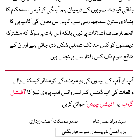
وفاقی قیادت صوبوں کے درمیان ہم آہنگی کو قومی استحکام کا
بنیادی ستون سمجھ رہی ہے۔ تاہم اس تعاون کی کامیابی کا
انحصار صرف اعلانات پر نہیں بلکہ اس بات پر ہوگا کہ مشترکہ
فیصلوں کو کس حد تک عملی شکل دی جاتی ہے اور ان کے
نتائج عوام تک کس رفتار سے پہنچتے ہیں۔
آپ اور آپ کے پیاروں کی روزمرہ زندگی کو متاثر کرسکنے والے
واقعات کی اپ ڈیٹس کے لیے واٹس ایپ پر وی نیوز کا ’
آفیشل
گروپ
‘ یا ’
آفیشل چینل
‘ جوائن کریں
سید مراد علی شاہ
صدر مملکت آصف زرداری
وزیراعلیٰ بلوچستان میر سرفراز بگٹی