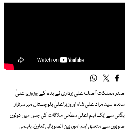
صدر مملکت آصف علی زرداری نے بدھ کے روز وزیراعلیٰ
سندھ سید مراد علی شاہ اور وزیراعلیٰ بلوچستان میر سرفراز
بگٹی سے ایک اہم اعلیٰ سطحی ملاقات کی جس میں دونوں
صوبوں سے متعلق اہم امور، بین الصوبائی تعاون، باہمی