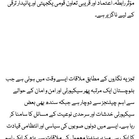
مؤثر رابطہ، اعتماد اور قریبی تعاون قومی یکجہتی اور پائیدار ترقی
کے لیے ناگزیر ہے۔
تجزیہ نگاروں کے مطابق ملاقات ایسے وقت میں ہوئی ہے جب
بلوچستان ایک مرتبہ پھر سیکیورٹی اور امن و امان کے حوالے
سے اہم چیلنجز سے دوچار ہے جبکہ سندھ بھی بعض
سیکیورٹی خدشات اور سرحدی نوعیت کے مسائل کا سامنا کر
رہا ہے۔ ایسے میں دونوں صوبوں کی سیاسی اور انتظامی قیادت
کا ایک ہی میز پر بیٹھنا معمول کی ملاقات سے بڑھ کر ایک اہم