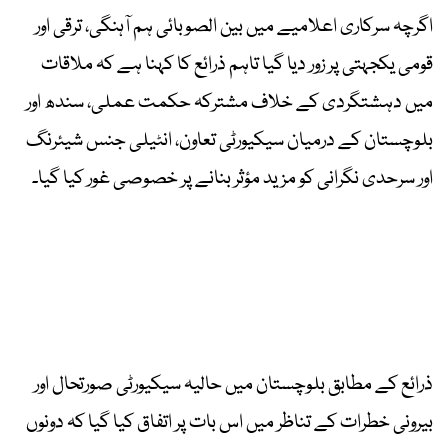
اگرچہ سرکاری اعلامیے میں بین الصوبائی ہم آہنگی، ترقی اور
قومی یکجہتی پر زور دیا گیا تاہم ذرائع کا کہنا ہے کہ ملاقات
میں دہشتگردی کے خلاف مشترکہ حکمت عملی، سندھ اور
بلوچستان کے درمیان سیکیورٹی تعاون، انٹیلی جنس شیئرنگ
اور سرحدی نگرانی کو مزید مؤثر بنانے پر خصوصی غور کیا گیا۔
ذرائع کے مطابق بلوچستان میں حالیہ سیکیورٹی صورتحال اور
بیرونی خطرات کے تناظر میں اس بات پر اتفاق کیا گیا کہ دونوں