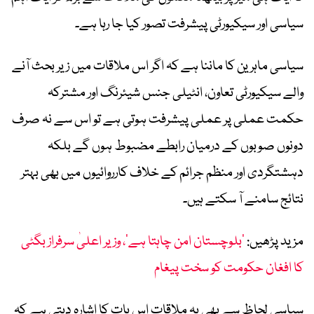
سیاسی اور سیکیورٹی پیشرفت تصور کیا جا رہا ہے۔
سیاسی ماہرین کا ماننا ہے کہ اگر اس ملاقات میں زیر بحث آنے
والے سیکیورٹی تعاون، انٹیلی جنس شیئرنگ اور مشترکہ
حکمت عملی پر عملی پیشرفت ہوتی ہے تو اس سے نہ صرف
دونوں صوبوں کے درمیان رابطے مضبوط ہوں گے بلکہ
دہشتگردی اور منظم جرائم کے خلاف کارروائیوں میں بھی بہتر
نتائج سامنے آ سکتے ہیں۔
مزید پڑھیں:
’بلوچستان امن چاہتا ہے‘، وزیر اعلیٰ سرفراز بگٹی
کا افغان حکومت کو سخت پیغام
سیاسی لحاظ سے بھی یہ ملاقات اس بات کا اشارہ دیتی ہے کہ