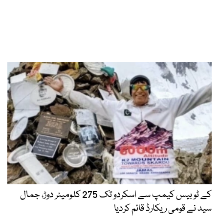
کے ٹو بیس کیمپ سے اسکردو تک 275 کلومیٹر دوڑ، جمال
سید نے قومی ریکارڈ قائم کردیا