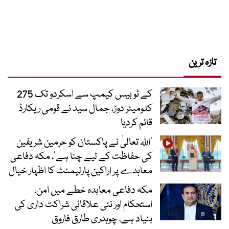
تازہ ترین
کے ٹو بیس کیمپ سے اسکردو تک 275
کلومیٹر دوڑ، جمال سید نے قومی ریکارڈ
قائم کردیا
’اللہ تعالیٰ نے پاکستان کو حرمین شریفین
کی حفاظت کے لیے چنا ہے‘، مکہ دفاعی
معاہدے پر اراکین پارلیمنٹ کا اظہار خیال
مکہ دفاعی معاہدہ خطے میں امن،
استحکام اور نئی علاقائی شراکت داری کی
بنیاد ہے، چوہدری طارق فاروق