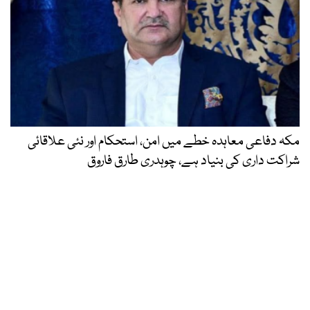
مکہ دفاعی معاہدہ خطے میں امن، استحکام اور نئی علاقائی
شراکت داری کی بنیاد ہے، چوہدری طارق فاروق