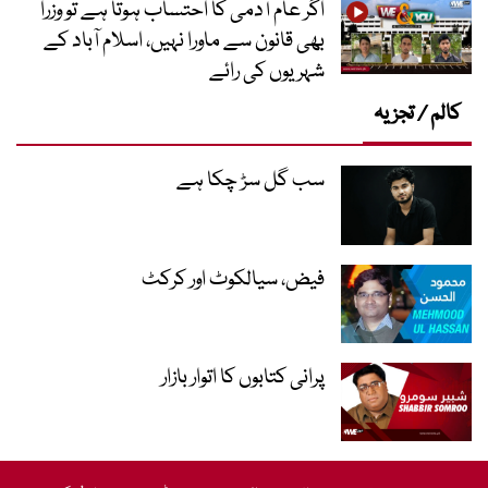
اگر عام آدمی کا احتساب ہوتا ہے تو وزرا
بھی قانون سے ماورا نہیں، اسلام آباد کے
شہریوں کی رائے
کالم / تجزیہ
سب گل سڑ چکا ہے
فیض، سیالکوٹ اور کرکٹ
پرانی کتابوں کا اتوار بازار