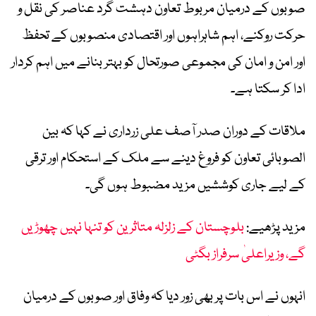
صوبوں کے درمیان مربوط تعاون دہشت گرد عناصر کی نقل و
حرکت روکنے، اہم شاہراہوں اور اقتصادی منصوبوں کے تحفظ
اور امن و امان کی مجموعی صورتحال کو بہتر بنانے میں اہم کردار
ادا کر سکتا ہے۔
ملاقات کے دوران صدر آصف علی زرداری نے کہا کہ بین
الصوبائی تعاون کو فروغ دینے سے ملک کے استحکام اور ترقی
کے لیے جاری کوششیں مزید مضبوط ہوں گی۔
مزید پڑھیے:
بلوچستان کے زلزلہ متاثرین کو تنہا نہیں چھوڑیں
گے، وزیراعلیٰ سرفراز بگٹی
انہوں نے اس بات پر بھی زور دیا کہ وفاق اور صوبوں کے درمیان