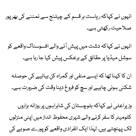
انہوں نے کہاکہ ریاست ہر قسم کے چیلنج سے نمٹنے کی بھرپور
صلاحیت رکھتی ہے۔
انہوں نے کہاکہ دشت میں پیش آنے والے افسوسناک واقعے کو
سوشل میڈیا پر حقائق کے برعکس پیش کیا جا رہا ہے۔
ان کا کہنا تھا کہ ایسے منفی اور گمراہ کن بیانیے کی حوصلہ
شکنی ہونی چاہیے اور سچ کو فروغ دینا وقت کی ضرورت ہے۔
وزیراعلیٰ نے کہاکہ بلوچستان کی شاہراہوں پر روزانہ ہزاروں
کلومیٹر کا سفر کرنے والے شہری محفوظ انداز میں اپنی منزلوں
تک پہنچتے ہیں، لہٰذا ایک انفرادی واقعے کو پورے صوبے کی