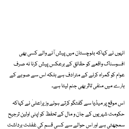
انہوں نے کہاکہ بلوچستان میں پیش آنے والے کسی بھی
افسوسناک واقعے کو حقائق کے برعکس پیش کرنا نہ صرف
عوام کو گمراہ کرنے کے مترادف ہے بلکہ اس سے صوبے کے
بارے میں منفی تاثر بھی جنم لیتا ہے۔
اس موقع پر میڈیا سے گفتگو کرتے ہوئے وزیراعلیٰ نے کہاکہ
حکومت شہریوں کے جان و مال کے تحفظ کو اپنی اولین ترجیح
سمجھتی ہے اور اس حوالے سے کسی قسم کی غفلت برداشت