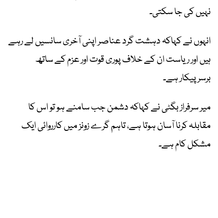
نہیں کی جا سکتی۔
انہوں نے کہاکہ دہشت گرد عناصر اپنی آخری سانسیں لے رہے
ہیں اور ریاست ان کے خلاف پوری قوت اور عزم کے ساتھ
برسرپیکار ہے۔
میر سرفراز بگٹی نے کہاکہ دشمن جب سامنے ہو تو اس کا
مقابلہ کرنا آسان ہوتا ہے، تاہم گرے زونز میں کارروائی ایک
مشکل کام ہے۔