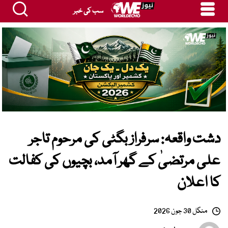
سب کی خبر
دشت واقعہ: سرفراز بگٹی کی مرحوم تاجر
علی مرتضیٰ کے گھر آمد، بچیوں کی کفالت
کا اعلان
منگل 30 جون 2026