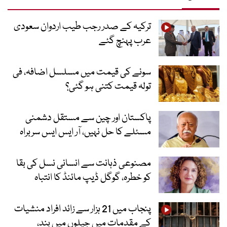
ترکیہ کے صدر رجب طیب اردوان سعودی
عرب پہنچ گئے
سونے کی قیمت میں مسلسل اضافہ، فی
تولہ قیمت کتنی ہو گئی؟
پاکستان اور چین سے مستقل دشمنی
مسئلے کا حل نہیں، آر ایس ایس سربراہ
مصنوعی ذہانت سے انسانی نسل کی بقا
کو خطرہ، گوگل ڈیپ مائنڈ کا انتباہ
پنجاب میں 21 ہزار سے زائد افراد منشیات
کے مقدمات میں جیلوں میں بند،