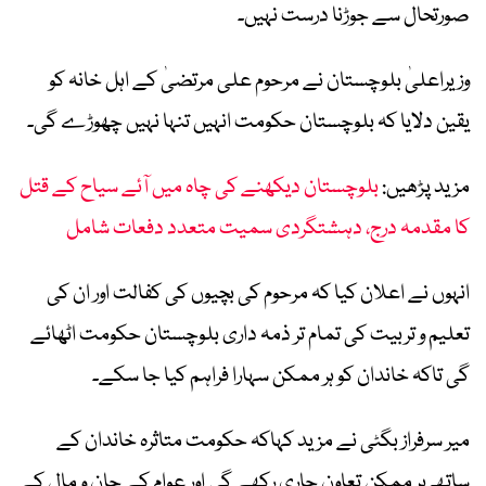
صورتحال سے جوڑنا درست نہیں۔
وزیراعلیٰ بلوچستان نے مرحوم علی مرتضیٰ کے اہل خانہ کو
یقین دلایا کہ بلوچستان حکومت انہیں تنہا نہیں چھوڑے گی۔
مزید پڑھیں:
بلوچستان دیکھنے کی چاہ میں آئے سیاح کے قتل
کا مقدمہ درج، دہشتگردی سمیت متعدد دفعات شامل
انہوں نے اعلان کیا کہ مرحوم کی بچیوں کی کفالت اور ان کی
تعلیم و تربیت کی تمام تر ذمہ داری بلوچستان حکومت اٹھائے
گی تاکہ خاندان کو ہر ممکن سہارا فراہم کیا جا سکے۔
میر سرفراز بگٹی نے مزید کہاکہ حکومت متاثرہ خاندان کے
ساتھ ہر ممکن تعاون جاری رکھے گی اور عوام کے جان و مال کے