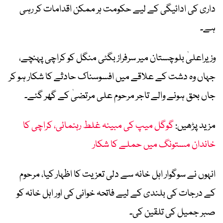
داری کی ادائیگی کے لیے حکومت ہر ممکن اقدامات کر رہی
ہے۔
وزیراعلیٰ بلوچستان میر سرفراز بگٹی منگل کو کراچی پہنچے،
جہاں وہ دشت کے علاقے میں افسوسناک حادثے کا شکار ہو کر
جاں بحق ہونے والے تاجر مرحوم علی مرتضیٰ کے گھر گئے۔
مزید پڑھیں:
گوگل میپ کی مبینہ غلط رہنمائی، کراچی کا
خاندان مستونگ میں حملے کا شکار
انہوں نے سوگوار اہل خانہ سے دلی تعزیت کا اظہار کیا، مرحوم
کے درجات کی بلندی کے لیے فاتحہ خوانی کی اور اہل خانہ کو
صبر جمیل کی تلقین کی۔