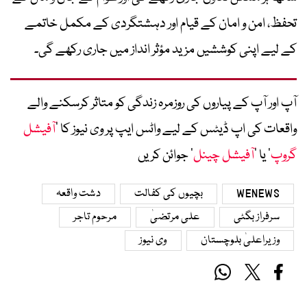
تحفظ، امن و امان کے قیام اور دہشتگردی کے مکمل خاتمے
کے لیے اپنی کوششیں مزید مؤثر انداز میں جاری رکھے گی۔
آپ اور آپ کے پیاروں کی روزمرہ زندگی کو متاثر کرسکنے والے
واقعات کی اپ ڈیٹس کے لیے واٹس ایپ پر وی نیوز کا ’
آفیشل
گروپ
‘ یا ’
آفیشل چینل
‘ جوائن کریں
WENEWS
بچیوں کی کفالت
دشت واقعہ
سرفراز بگٹی
علی مرتضیٰ
مرحوم تاجر
وزیراعلیٰ بلوچستان
وی نیوز