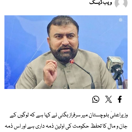
ویب ڈیسک
وزیراعلیٰ بلوچستان میر سرفراز بگٹی نے کہا ہے کہ لوگوں کے
جان و مال کا تحفظ حکومت کی اولین ذمہ داری ہے اور اس ذمہ