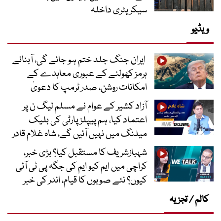
سیکریٹری داخلہ
ویڈیو
ایران جنگ جلد ختم ہو جائے گی، آبنائے
ہرمز کھولنے کے عبوری معاہدے کے
امکانات روشن، صدر ٹرمپ کا دعویٰ
آزاد کشیر کے عوام نے مسلم لیگ ن پر
اعتماد کیا، ہم پیپلز پارٹی کی بلیک
میلنگ میں نہیں آئیں گے، شاہ غلام قادر
شہبازشریف کا مستقبل کیا؟ بڑی خبر،
کراچی میں ایم کیو ایم کی جگہ پی ٹی آئی
کیوں؟ نئے صوبوں کا قیام، اندر کی خبر
کالم / تجزیہ