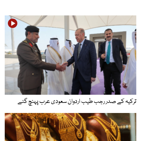
ترکیہ کے صدر رجب طیب اردوان سعودی عرب پہنچ گئے