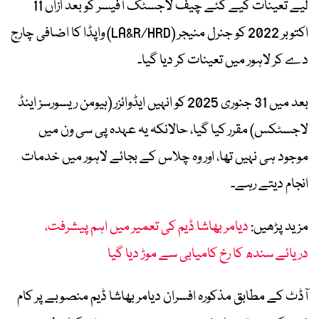
لیے تعینات کیے گئے چیف لاجسٹک آفیسر کو بعد ازاں 11
اکتوبر 2022 کو جنرل منیجر (LA&R/HRD) واپڈا کا اضافی چارج
دے کر لاہور میں تعینات کر دیا گیا۔
بعد میں 31 جنوری 2025 کو انہیں ایڈوائزر (ہیومن ریسورسز اینڈ
لاجسٹکس) مقرر کیا گیا، حالانکہ یہ عہدہ پی سی ون میں
موجود ہی نہیں تھا، اور وہ چلاس کے بجائے لاہور میں خدمات
انجام دیتے رہے۔
مزید پڑھیں:
دیامر بھاشا ڈیم کی تعمیر میں اہم پیشرفت،
دریائے سندھ کا رخ کامیابی سے موڑ دیا گیا
آڈٹ کے مطابق مذکورہ افسران دیامر بھاشا ڈیم منصوبے پر کام