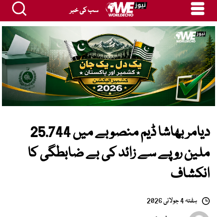
سب کی خبر
دیامر بھاشا ڈیم منصوبے میں 25.744
ملین روپے سے زائد کی بے ضابطگی کا
انکشاف
ہفتہ 4 جولائی 2026