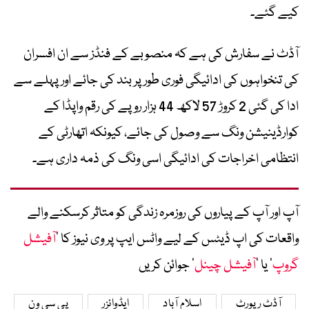
کیے گئے۔
آڈٹ نے سفارش کی ہے کہ منصوبے کے فنڈز سے ان افسران
کی تنخواہوں کی ادائیگی فوری طور پر بند کی جائے اور پہلے سے
ادا کی گئی 2 کروڑ 57 لاکھ 44 ہزار روپے کی رقم واپڈا کے
کوارڈینیشن ونگ سے وصول کی جائے، کیونکہ اتھارٹی کے
انتظامی اخراجات کی ادائیگی اسی ونگ کی ذمہ داری ہے۔
آپ اور آپ کے پیاروں کی روزمرہ زندگی کو متاثر کرسکنے والے
واقعات کی اپ ڈیٹس کے لیے واٹس ایپ پر وی نیوز کا ’
آفیشل
گروپ
‘ یا ’
آفیشل چینل
‘ جوائن کریں
آڈٹ رپورٹ
اسلام آباد
ایڈوائزر
پی سی ون