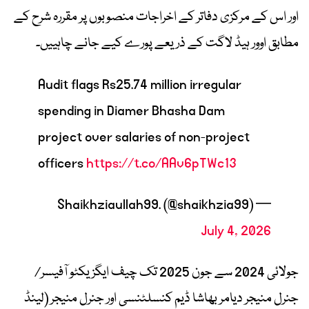
اور اس کے مرکزی دفاتر کے اخراجات منصوبوں پر مقررہ شرح کے
مطابق اوور ہیڈ لاگت کے ذریعے پورے کیے جانے چاہییں۔
Audit flags Rs25.74 million irregular
spending in Diamer Bhasha Dam
project over salaries of non-project
officers
https://t.co/AAv6pTWc13
— Shaikhziaullah99. (@shaikhzia99)
July 4, 2026
جولائی 2024 سے جون 2025 تک چیف ایگزیکٹو آفیسر/
جنرل منیجر دیامر بھاشا ڈیم کنسلٹنسی اور جنرل منیجر (لینڈ