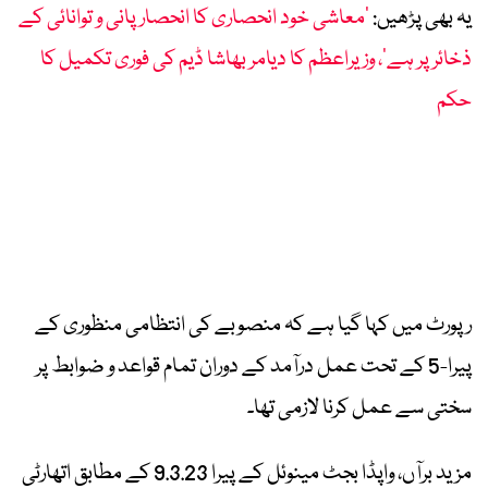
یہ بھی پڑھیں:
’معاشی خود انحصاری کا انحصار پانی و توانائی کے
ذخائر پر ہے‘، وزیراعظم کا دیامر بھاشا ڈیم کی فوری تکمیل کا
حکم
رپورٹ میں کہا گیا ہے کہ منصوبے کی انتظامی منظوری کے
پیرا-5 کے تحت عمل درآمد کے دوران تمام قواعد و ضوابط پر
سختی سے عمل کرنا لازمی تھا۔
مزید برآں، واپڈا بجٹ مینوئل کے پیرا 9.3.23 کے مطابق اتھارٹی