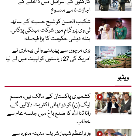
کارکنوں کے اسرائیل میں داخلے کے
اجازت نامے منسوخ
شکیب الحسن کو شیخ حسینہ کے ساتھ
ٹی وی پروگرام میں شرکت مہنگی پڑگئی،
بنلہ دیشی حکومت کا بڑا فیصلہ
ہری مرچوں سے پھیلنے والی بیماری نے
امریکا کی 27 ریاستوں کو لپیٹ میں لے لیا
ویڈیو
کشمیری پاکستان کے مالک ہیں، مسلم
لیگ (ن) کو دو تہائی اکثریت دلائیں گے،
رانا ثنا اللہ کا ضلع باغ میں جلسہ عام سے
خطاب
وزیراعظم شہباز شریف مدینہ منورہ سے