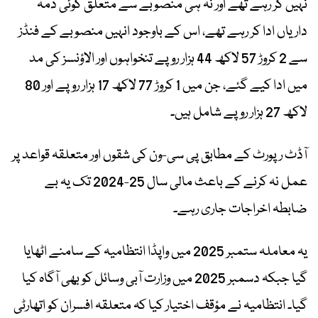
نہیں کر رہے تھے اور نہ ہی منصوبے سے متعلق کوئی ذمہ
داریاں ادا کر رہے تھے، اس کے باوجود انہیں منصوبے کے فنڈز
سے 2 کروڑ 57 لاکھ 44 ہزار روپے تنخواہوں اور الاؤنسز کی مد
میں ادا کیے گئے، جن میں 1 کروڑ 77 لاکھ 17 ہزار روپے اور 80
لاکھ 27 ہزار روپے شامل ہیں۔
آڈٹ رپورٹ کے مطابق پی سی-ون کی شقوں اور متعلقہ قواعد پر
عمل نہ کرنے کے باعث مالی سال 25-2024 تک یہ بے
ضابطہ اخراجات جاری رہے۔
یہ معاملہ ستمبر 2025 میں واپڈا انتظامیہ کے سامنے اٹھایا
گیا جبکہ دسمبر 2025 میں وزارت آبی وسائل کو بھی آگاہ کیا
گیا۔ انتظامیہ نے مؤقف اختیار کیا کہ متعلقہ افسران کو اتھارٹی