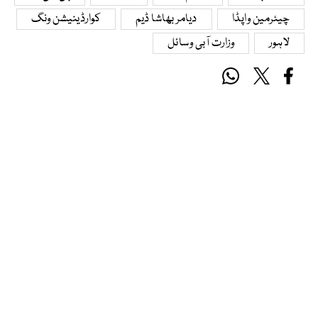
چیئرمین واپڈا
دیامر بھاشا ڈیم
کوارڈینیشن ونگ
لاہور
وزارت آبی وسائل