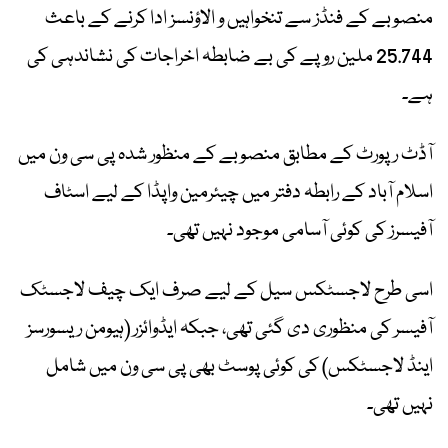
منصوبے کے فنڈز سے تنخواہیں و الاؤنسز ادا کرنے کے باعث
25.744 ملین روپے کی بے ضابطہ اخراجات کی نشاندہی کی
ہے۔
آڈٹ رپورٹ کے مطابق منصوبے کے منظور شدہ پی سی ون میں
اسلام آباد کے رابطہ دفتر میں چیئرمین واپڈا کے لیے اسٹاف
آفیسرز کی کوئی آسامی موجود نہیں تھی۔
اسی طرح لاجسٹکس سیل کے لیے صرف ایک چیف لاجسٹک
آفیسر کی منظوری دی گئی تھی، جبکہ ایڈوائزر (ہیومن ریسورسز
اینڈ لاجسٹکس) کی کوئی پوسٹ بھی پی سی ون میں شامل
نہیں تھی۔