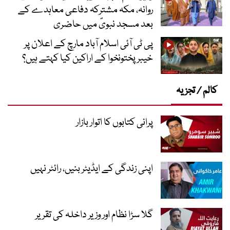
روانہ، مکہ مشترکہ دفاعی معاہدے کے
بعد مسجد نبویؐ میں حاضری
پی ٹی آئی اسلام آباد مارچ کے اعلان پر
خیبر پختونخوا کے اراکین کیا کہتے ہیں؟
کالم / تجزیہ
پرانی کتابوں کا اتوار بازار
اپنی زندگی کے ایڈیٹر بنیں، رائٹر نہیں
گلا سڑا نظام اور وزیر داخلہ کی تقریر