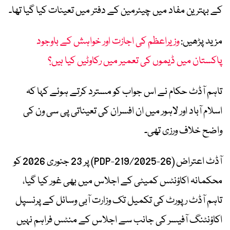
کے بہترین مفاد میں چیئرمین کے دفتر میں تعینات کیا گیا تھا۔
مزید پڑھیں:
وزیراعظم کی اجازت اور خواہش کے باوجود
پاکستان میں ڈیموں کی تعمیر میں رکاوٹیں کیا ہیں؟
تاہم آڈٹ حکام نے اس جواب کو مسترد کرتے ہوئے کہا کہ
اسلام آباد اور لاہور میں ان افسران کی تعیناتی پی سی ون کی
واضح خلاف ورزی تھی۔
آڈٹ اعتراض (PDP-219/2025-26) پر 23 جنوری 2026 کو
محکمانہ اکاؤنٹس کمیٹی کے اجلاس میں بھی غور کیا گیا،
تاہم آڈٹ رپورٹ کی تکمیل تک وزارت آبی وسائل کے پرنسپل
اکاؤنٹنگ آفیسر کی جانب سے اجلاس کے منٹس فراہم نہیں