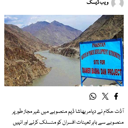
ویب ڈیسک
آڈٹ حکام نے دیامر بھاشا ڈیم منصوبے میں غیر مجاز طور پر
منصوبے سے باہر تعینات افسران کو منسلک کرنے اور انہیں