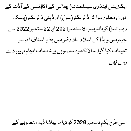
ایکوزیشن اینڈ ری سیٹلمنٹ) چلاس کے اکاؤنٹس کے آڈٹ کے
دوران معلوم ہوا کہ ڈائریکٹر (سول) اور ڈپٹی ڈائریکٹر (پبلک
ریلیشنز) کو بالترتیب 9 ستمبر 2021 اور 22 ستمبر 2022 سے
چیئرمین واپڈا کے اسلام آباد دفتر میں بطور اسٹاف آفیسر
تعینات کیا گیا، حالانکہ وہ منصوبے پر خدمات انجام نہیں دے
رہے تھے۔
اسی طرح یکم دسمبر 2020 کو دیامر بھاشا ڈیم منصوبے کے