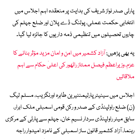
پارٹی صدر نواز شریف کی ہدایت پر منعقدہ اہم اجلاس میں
انتخابی حکمت عملی، پولنگ ڈے پلان اور ضلع جہلم کی
چاروں تحصیلوں میں تنظیمی ذمہ داریوں کا جائزہ لیا گیا۔
یہ بھی پڑھیں:
آزاد کشمیر میں امن و امان مزید مؤثر بنانے کا
عزم، وزیراعظم فیصل ممتاز راٹھور کی اعلیٰ حکام سے اہم
ملاقاتیں
اجلاس میں سینیئر پارلیمنٹیرین طاہرہ اورنگزیب، مسلم لیگ
(ن) ضلع راولپنڈی کے صدر و رکن قومی اسمبلی ملک ابرار،
سابق میئر راولپنڈی سردار نسیم خان، جہلم سے پارٹی کے مرکزی
رہنما، آزاد کشمیر قانون ساز اسمبلی کے نامزد امیدوار راجہ