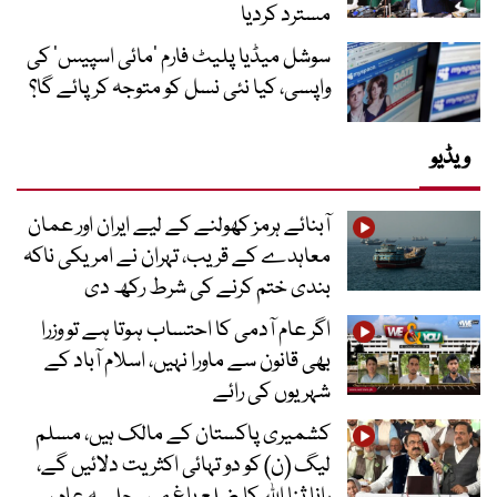
مسترد کردیا
سوشل میڈیا پلیٹ فارم ‘مائی اسپیس’ کی
واپسی، کیا نئی نسل کو متوجہ کر پائے گا؟
ویڈیو
آبنائے ہرمز کھولنے کے لیے ایران اور عمان
معاہدے کے قریب، تہران نے امریکی ناکہ
بندی ختم کرنے کی شرط رکھ دی
اگر عام آدمی کا احتساب ہوتا ہے تو وزرا
بھی قانون سے ماورا نہیں، اسلام آباد کے
شہریوں کی رائے
کشمیری پاکستان کے مالک ہیں، مسلم
لیگ (ن) کو دو تہائی اکثریت دلائیں گے،