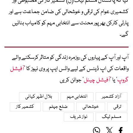
کیا کہ پاکستان مسلم لیگ (ن) کشمیر کاز کی مضبوطی اور
کشمیری عوام کی ترقی و خوشحالی کی ضامن جماعت ہے اور
پارٹی کارکن بھرپور محنت سے انتخابی مہم کو کامیاب بنائیں
گے۔
آپ اور آپ کے پیاروں کی روزمرہ زندگی کو متاثر کرسکنے والے
واقعات کی اپ ڈیٹس کے لیے واٹس ایپ پر وی نیوز کا ’
آفیشل
گروپ
‘ یا ’
آفیشل چینل
‘ جوائن کریں
آزاد کشمیر
انتخابی مہم
بلال اظہر کیانی
ترقی
خوشحالی
ضلع جہلم
کشمیر کاز
مسلم لیگ
نواز شریف