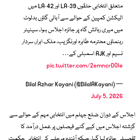
متعلق انتخابی حلقوں LA-39 اور LA-42 میں
الیکشن کمپین کے حوالے سے آبائی گاؤں بدلوٹ
میں میری رہائش گاہ پر جائزہ اجلاس ہوا۔ سینیئر
رہنماؤں محترمہ طاہرہ اورنگزیب، ملک ابرار، سردار
نسیم اور AJK اسمبلی کے…
pic.twitter.com/2emncrDOIe
— Bilal Azhar Kayani (@BilalAKayani)
July 5, 2026
اجلاس کے دوران ضلع جہلم میں انتخابی مہم کے حوالے سے
گزشتہ اجلاس میں کیے گئے فیصلوں پر عمل درآمد کا
تفصیلی جائزہ لیا گیا، جبکہ آئندہ مرحلے کی انتخابی حکمت