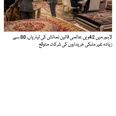
لاہور میں 42ویں عالمی قالین نمائش کی تیاریاں، 80 سے
زیادہ غیر ملکی خریداروں کی شرکت متوقع