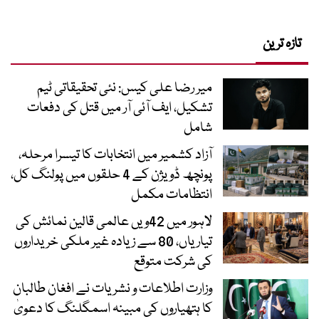
تازہ ترین
میر رضا علی کیس: نئی تحقیقاتی ٹیم
تشکیل، ایف آئی آر میں قتل کی دفعات
شامل
آزاد کشمیر میں انتخابات کا تیسرا مرحلہ،
پونچھ ڈویژن کے 4 حلقوں میں پولنگ کل،
انتظامات مکمل
لاہور میں 42ویں عالمی قالین نمائش کی
تیاریاں، 80 سے زیادہ غیر ملکی خریداروں
کی شرکت متوقع
وزارت اطلاعات و نشریات نے افغان طالبان
کا ہتھیاروں کی مبینہ اسمگلنگ کا دعویٰ