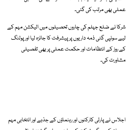
عملی بھی مرتب کی گئی۔
شرکا نے ضلع جہلم کی چاروں تحصیلوں میں الیکشن مہم کے
لیے سونپی گئی ذمہ داریوں پر پیشرفت کا جائزہ لیا اور پولنگ
کے روز کے انتظامات اور حکمت عملی پر بھی تفصیلی
مشاورت کی۔
اجلاس نے پارٹی کارکنوں اور رہنماؤں کے جذبے اور انتخابی مہم