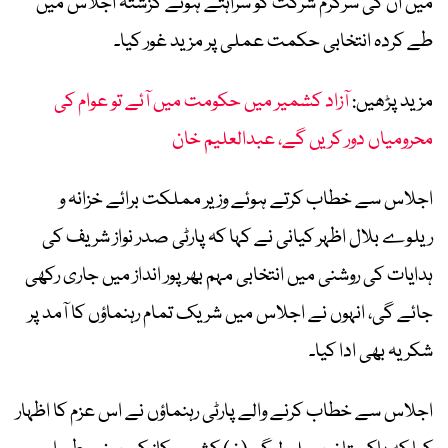
میں ان کی سرگرم شرکت کو سراہتے ہوئے گزشتہ اجلاس میں
طے کردہ انتخابی حکمت عملی پر مزید غور کیا۔
مزید پڑھیں:
آزاد کشمیر میں حکومت میں آئے تو عوام کی
محرومیاں دور کریں گے، عبدالعلیم خان
اجلاس سے خطاب کرتے ہوئے وزیر مملکت برائے خزانہ و
ریلوے بلال اظہر کیانی نے کہا کہ پارٹی صدر نواز شریف کی
ہدایات کی روشنی میں انتخابی مہم بھرپور انداز میں جاری رکھی
جائے گی، انہوں نے اجلاس میں شریک تمام رہنماؤں کا آمد پر
شکریہ بھی ادا کیا۔
اجلاس سے خطاب کرنے والے پارٹی رہنماؤں نے اس عزم کا اظہار