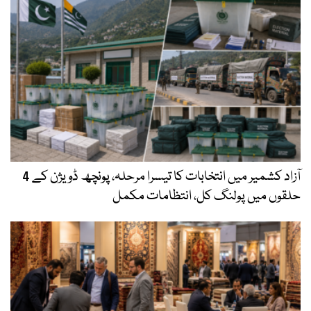
آزاد کشمیر میں انتخابات کا تیسرا مرحلہ، پونچھ ڈویژن کے 4
حلقوں میں پولنگ کل، انتظامات مکمل