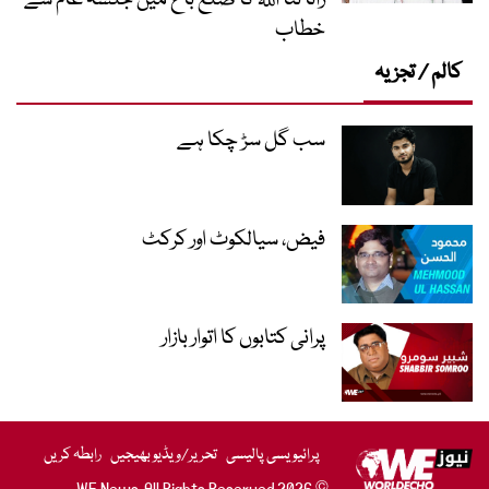
رانا ثنا اللہ کا ضلع باغ میں جلسہ عام سے
خطاب
کالم / تجزیہ
سب گل سڑ چکا ہے
فیض، سیالکوٹ اور کرکٹ
پرانی کتابوں کا اتوار بازار
پرائیویسی پالیسی
تحریر/ویڈیو بھیجیں
رابطہ کریں
© 2026 WE News. All Rights Reserved