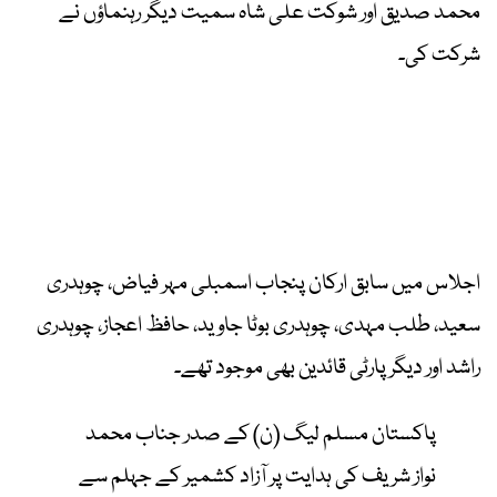
محمد صدیق اور شوکت علی شاہ سمیت دیگر رہنماؤں نے
شرکت کی۔
اجلاس میں سابق ارکان پنجاب اسمبلی مہر فیاض، چوہدری
سعید، طلب مہدی، چوہدری بوٹا جاوید، حافظ اعجاز، چوہدری
راشد اور دیگر پارٹی قائدین بھی موجود تھے۔
پاکستان مسلم لیگ (ن) کے صدر جناب محمد
نواز شریف کی ہدایت پر آزاد کشمیر کے جہلم سے