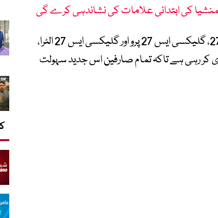
نشیا کی ابتدائی علامات کی نشاندہی کرے گی
سام سنگ اس ٹیکنالوجی کو گلیکسی ایس 27، گلیکسی ایس 27 پرو اور گلیکسی ایس 27 الٹرا،
ی کر رہی ہے تاکہ تمام صارفین اس جدید سہولت
کا