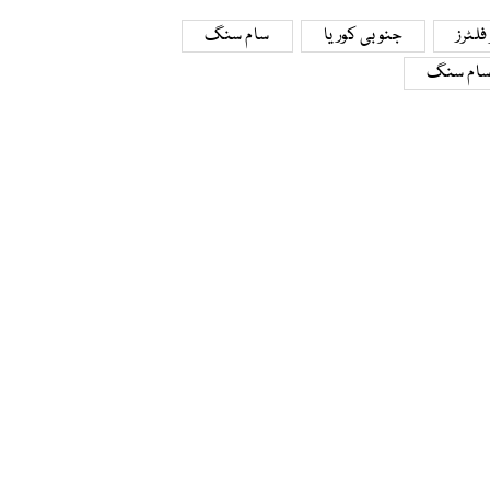
لٹرز
جنوبی کوریا
سام سنگ
سام سنگ