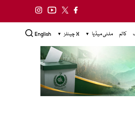
کالم
ملٹی میڈیا
X چینلز
English