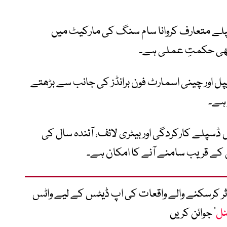
پلے متعارف کروانا سام سنگ کی مارکیٹ میں
ھی حکمتِ عملی ہے۔
ل اور چینی اسمارٹ فون برانڈز کی جانب سے بڑھتے
 ہے۔
ڈسپلے کارکردگی اور بیٹری لائف، آئندہ سال کی
 کے قریب سامنے آنے کا امکان ہے۔
متاثر کرسکنے والے واقعات کی اپ ڈیٹس کے لیے واٹس
نل
‘ جوائن کریں