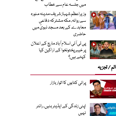
میں جلسہ عام سے خطاب
وزیراعظم شہباز شریف مدینہ منورہ
سے روانہ، مکہ مشترکہ دفاعی
معاہدے کے بعد مسجد نبویؐ میں
حاضری
پی ٹی آئی اسلام آباد مارچ کے اعلان
پر خیبر پختونخوا کے اراکین کیا
کہتے ہیں؟
لم / تجزیہ
پرانی کتابوں کا اتوار بازار
اپنی زندگی کے ایڈیٹر بنیں، رائٹر
نہیں