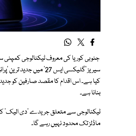
جنوبی کوریا کی معروف ٹیکنالوجی کمپنی 
سیریز ’گلیکسی ایس 27‘ می
کیا ہے۔ اس اقدام کا مقصد صارفین کو جدید تری
بنانا ہے۔
ٹیکنالوجی سے متعلق جریدے ‘دی الیک’ کی
ماڈلز تک محدود نہیں رہے گا۔