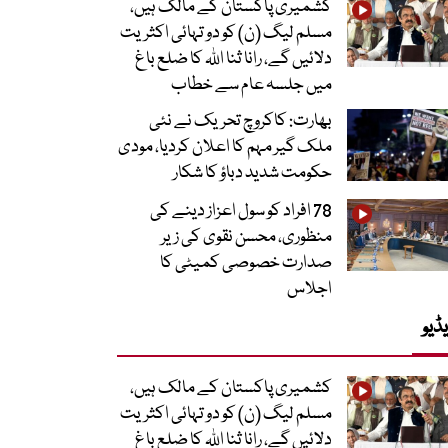
کشمیری پاکستان کے مالک ہیں،
مسلم لیگ (ن) کو دو تہائی اکثریت
دلائیں گے، رانا ثنا اللہ کا ضلع باغ
میں جلسہ عام سے خطاب
بھارت: کاکروچ تحریک نے نئی
ملک گیر مہم کا اعلان کردیا، مودی
حکومت شدید دباؤ کا شکار
78 افراد کو سول اعزاز دینے کی
منظوری، محسن نقوی کی زیر
صدارت خصوصی کمیٹی کا
اجلاس
ڈیو
کشمیری پاکستان کے مالک ہیں،
مسلم لیگ (ن) کو دو تہائی اکثریت
دلائیں گے، رانا ثنا اللہ کا ضلع باغ