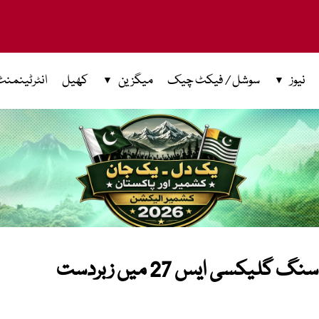
نیوز
سوشل / فیکٹ چیک
میگزین
کھیل
انٹرٹینمنٹ
آئی فون کو ٹکر دینے کی تیاری، سام سنگ گلیکسی ایس 27 میں زبردست