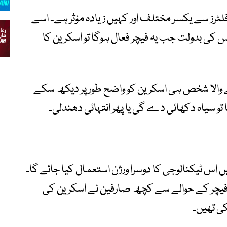
ٹرز سے یکسر مختلف اور کہیں زیادہ مؤثر ہے۔ اسے
کی بدولت جب یہ فیچر فعال ہوگا تو اسکرین کا
والا شخص ہی اسکرین کو واضح طور پر دیکھ سکے
 تو سیاہ دکھائی دے گی یا پھر انتہائی دھندلی۔
ق گلیکسی ایس 27 سیریز میں اس ٹیکنالوجی کا دوسرا ورژن استعمال کیا جائے گا۔
ایس 26 الٹرا میں اس فیچر کے حوالے سے کچھ صارفین نے اسکرین کی
ی تھیں۔