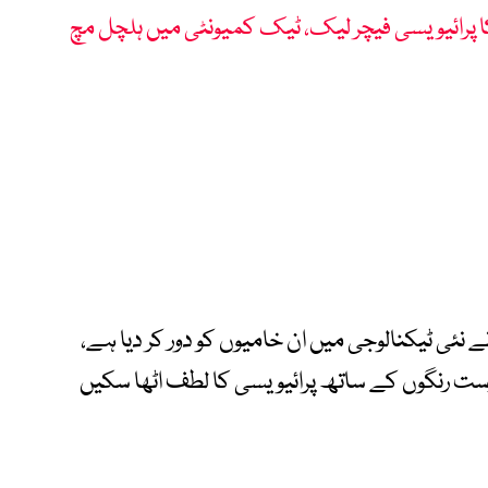
گلیکسی S26 الٹرا کا پرائیویسی فیچر لیک، ٹیک کمیونٹی میں ہلچل مچ
نئی ٹیکنالوجی میں ان خامیوں کو دور کر دیا ہے،
رست رنگوں کے ساتھ پرائیویسی کا لطف اٹھا سکیں