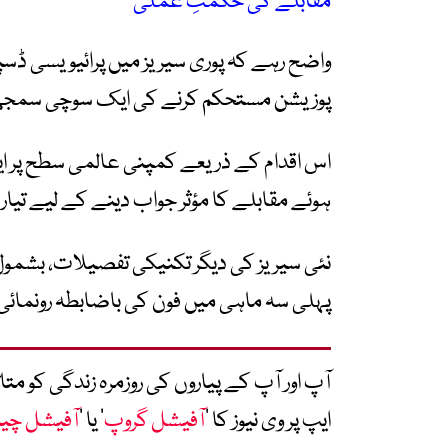
مقابلے کی حکمتِ عملی
واضح رہے کہ پوری سیریز میں پرائیویسی ڈس
پوزیشن مستحکم کرنے کی ایک سوچی سمج
اس اقدام کے ذریعے کمپنی عالمی سطح پر ایپ
ہوئے مقابلے کا مؤثر جواب دینے کے لیے تیار
نئی سیریز کی دیگر تکنیکی تفصیلات، بشمول 
پہلی سہ ماہی میں فون کی باضابطہ رونمائی
آپ اور آپ کے پیاروں کی روزمرہ زندگی کو 
ایپ پر وی نیوز کا ’
آفیشل گروپ
‘ یا ’
آفیشل چی