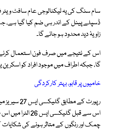
سام سنگ کی یہ ٹیکنالوجی عام سافٹ ویئر فل
ڈسپلے پینل کے اندر ہی ضم کیا گیا ہے، جس 
زاویۂ دید محدود ہو جائے گا۔
اس کے نتیجے میں صرف فون استعمال کرنے 
گا، جبکہ اطراف میں موجود افراد کو اسکرین یا
خامیوں پر قابو، بہتر کارکردگی
رپورٹ کے مطاب
اس سے قبل گلیکسی 
چمک اور رنگوں کے متاثر ہونے کی شکایات ک