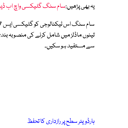
یہ بھی پڑھیں:
سام سنگ گلیکسی واچ اب ڈیم
تینوں ماڈلز میں شامل کرنے کی منصوبہ بند
سے مستفید ہو سکیں۔
ہارڈویئر سطح پر رازداری کا تحفظ