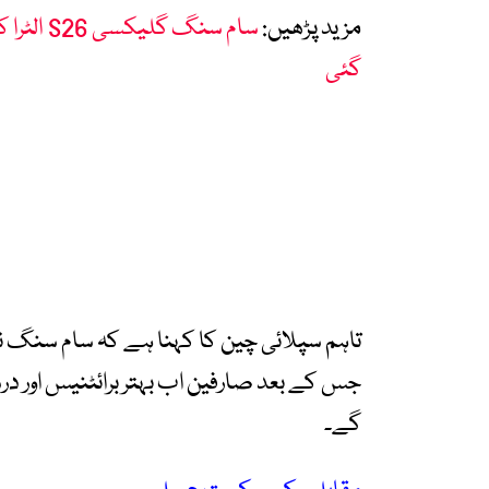
مزید پڑھیں:
سام سنگ 
گئی
تاہم سپلائی چین کا کہنا ہے کہ سام سنگ نے 
جس کے بعد صارفین اب بہتر برائٹنیس اور د
گے۔