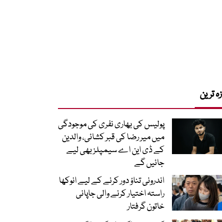
زہ ترین
پولیس کی بھاری نفری کی موجودگی
میں میر رضا کی قبر کشائی، والدین
کے ڈی این اے سیمپلز بھی لیے
جائیں گے
اندرونی تناؤ دور کرنے کے لیے انوکھا
راستہ اختیار کرنے والی جاپانی
خاتون گرفتار