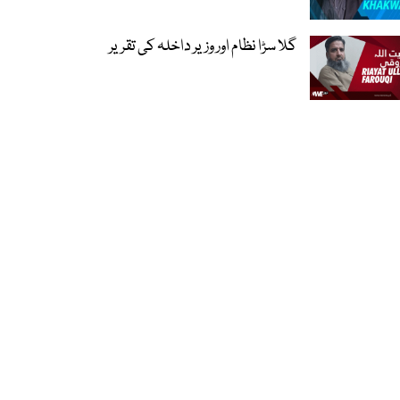
گلا سڑا نظام اور وزیر داخلہ کی تقریر