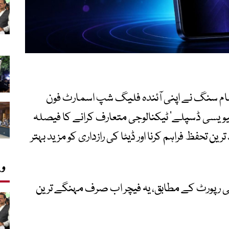
سام سنگ نے اپنی آئندہ فلیگ شپ اسمارٹ فون
ں جدید ترین ’پرائیویسی ڈسپلے‘ ٹیکنالوجی متعارف کرانے کا فیصلہ
ن تحفظ فراہم کرنا اور ڈیٹا کی رازداری کو مزید بہتر
وی
 رپورٹ کے مطابق، یہ فیچر اب صرف مہنگے ترین