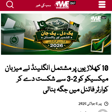
سب کی خبر
10 کھلاڑیوں پر مشتمل انگلینڈ نے میزبان
میکسیکو کو 2-3 سے شکست دے کر
کوارٹر فائنل میں جگہ بنالی
پیر 6 جولائی 2026