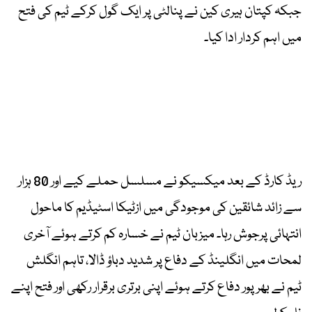
جبکہ کپتان ہیری کین نے پنالٹی پر ایک گول کرکے ٹیم کی فتح
میں اہم کردار ادا کیا۔
ریڈ کارڈ کے بعد میکسیکو نے مسلسل حملے کیے اور 80 ہزار
سے زائد شائقین کی موجودگی میں ازٹیکا اسٹیڈیم کا ماحول
انتہائی پرجوش رہا۔ میزبان ٹیم نے خسارہ کم کرتے ہوئے آخری
لمحات میں انگلینڈ کے دفاع پر شدید دباؤ ڈالا، تاہم انگلش
ٹیم نے بھرپور دفاع کرتے ہوئے اپنی برتری برقرار رکھی اور فتح اپنے