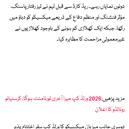
دونوں نمایاں رہے۔ ریڈ کارڈ سے قبل ٹیم نے تیز رفتار پاسنگ،
مؤثر فنشنگ اور منظم دفاع کے ذریعے میکسیکو کو دباؤ میں
رکھا، جبکہ ایک کھلاڑی کم ہونے کے باوجود کھلاڑیوں نے
غیرمعمولی مزاحمت کا مظاہرہ کیا۔
مزید پڑھیں:
2026 ورلڈ کپ میرا آخری ٹورنامنٹ ہوگا، کرسٹیانو
رونالڈو کا اعلان
دوسری جانب میزبان میکسیکو کا ورلڈ کپ سفر اختتام پذیر