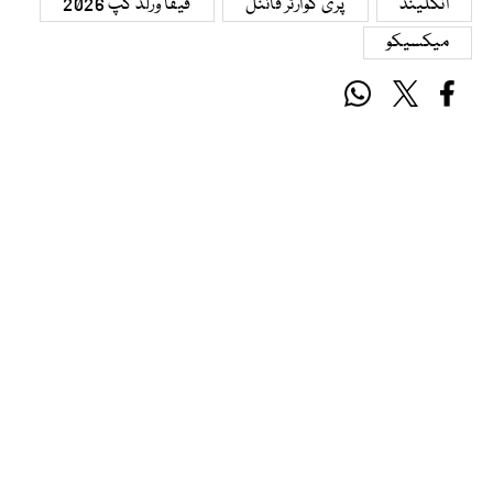
انگلینڈ
پری کوارٹر فائنل
فیفا ورلڈ کپ 2026
میکسیکو