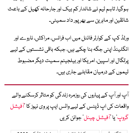
ہوگیا، تاہم ٹیم نے شاندار کم بیک اور جارحانہ کھیل کے باعث
شائقین اور ماہرین سے بھرپور داد سمیٹی۔
ورلڈ کپ کے کوارٹر فائنل میں اب فرانس، مراکش، ناروے اور
انگلینڈ اپنی جگہ بنا چکے ہیں، جبکہ باقی نشستوں کے لیے
پرتگال اور اسپین، امریکا اور بیلجیئم سمیت دیگر مضبوط
ٹیموں کے درمیان مقابلے جاری ہیں۔
آپ اور آپ کے پیاروں کی روزمرہ زندگی کو متاثر کرسکنے والے
واقعات کی اپ ڈیٹس کے لیے واٹس ایپ پر وی نیوز کا ’
آفیشل
گروپ
‘ یا ’
آفیشل چینل
‘ جوائن کریں