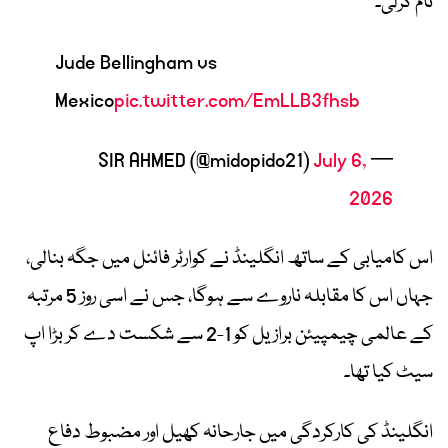
نام کرلی۔
Jude Bellingham vs
Mexico
pic.twitter.com/EmLLB3fhsb
July 6,
— SIR AHMED (@midopido21)
2026
اس کامیابی کے ساتھ انگلینڈ نے کوارٹر فائنل میں جگہ بنالی،
جہاں اس کا مقابلہ ناروے سے ہوگا، جس نے اسی روز 5 مرتبہ
کے عالمی چیمپیئن برازیل کو 1-2 سے شکست دے کر بڑا اپ
سیٹ کیا تھا۔
انگلینڈ کی کارکردگی میں جارحانہ کھیل اور مضبوط دفاع