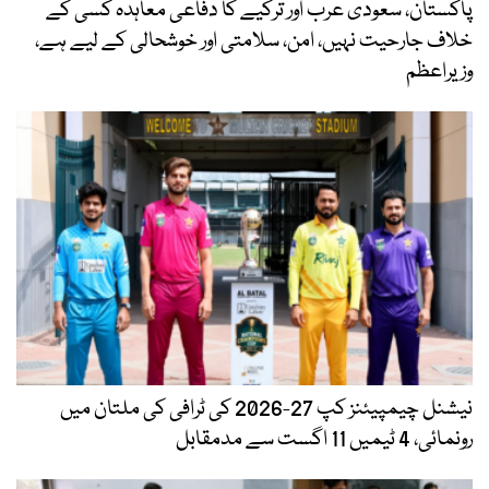
پاکستان، سعودی عرب اور ترکیے کا دفاعی معاہدہ کسی کے
خلاف جارحیت نہیں، امن، سلامتی اور خوشحالی کے لیے ہے،
وزیراعظم
نیشنل چیمپیئنز کپ 27-2026 کی ٹرافی کی ملتان میں
رونمائی، 4 ٹیمیں 11 اگست سے مدمقابل