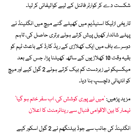
شکست دے کر کوارٹر فائنل کے لیے کوالیفائی کر لیا۔
تاریخی ازٹیکا اسٹیڈیم میں کھیلے گئے میچ میں انگلینڈ نے
پہلے شاندار کھیل پیش کرتے ہوئے برتری حاصل کی، تاہم
دوسرے ہاف میں ایک کھلاڑی کے ریڈ کارڈ کے باعث ٹیم کو
بقیہ وقت 10 کھلاڑیوں کے ساتھ کھیلنا پڑا، جس کے بعد
میکسیکو نے زبردست کم بیک کرتے ہوئے 2 گول کیے اور میچ
کو انتہائی دلچسپ بنا دیا۔
مزید پڑھیں:
’میں نے پوری کوشش کی، اب سفر ختم ہو گیا‘
نیمار کا بین الاقوامی فٹبال سے ریٹائرمنٹ کا اعلان
انگلینڈ کی جانب سے جوڈ بیلنگھم نے 2 گول اسکور کیے