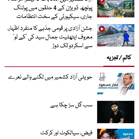
پونچھ ڈویژن کے 4 حلقوں میں پولنگ
جاری، سیکیورٹی کے سخت انتظامات
جشن آزادی پر قومی جذبے کا منفرد اظہار،
معروف ایتھلیٹ جمال سید کی ’کے ٹو‘
سے اسکردو تک دوڑ
کالم / تجزیہ
حویلی آزاد کشمیر میں لگنے والے نعرے
سب گل سڑ چکا ہے
فیض، سیالکوٹ اور کرکٹ