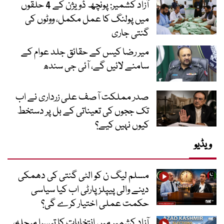
آزاد کشمیر: پونچھ ڈویژن کے 4 حلقوں
میں پولنگ کا عمل مکمل، ووٹوں کی
گنتی جاری
میر رضا کیس کے حقائق جلد عوام کے
سامنے لائیں گے، آئی جی سندھ
صدر مملکت آصف علی زرداری نے اب
تک ججوں کی تعیناتی کے بل پر دستخط
کیوں نہیں کیے؟
ویڈیو
مسلم لیگ ن کو الٹی گنتی کی دھمکی
دینے والی پیپلز پارٹی اب کیا سیاسی
حکمت عملی اختیار کرے گی؟
آزاد کشمیر میں انتخابات کا تیسرا مرحلہ،