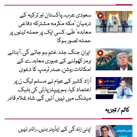
سعودی عرب، پاکستان اور ترکیہ کے
درمیان ’مکہ مکرمہ مشترکہ دفاعی
معاہدہ‘ طے، کسی ایک پر حملہ تینوں پر
حملہ تصور ہوگا
ایران جنگ جلد ختم ہو جائے گی، آبنائے
ہرمز کھولنے کے عبوری معاہدے کے
امکانات روشن، صدر ٹرمپ کا دعویٰ
آزاد کشیر کے عوام نے مسلم لیگ ن پر
اعتماد کیا، ہم پیپلز پارٹی کی بلیک
میلنگ میں نہیں آئیں گے، شاہ غلام قادر
کالم / تجزیہ
اپنی زندگی کے ایڈیٹر بنیں، رائٹر نہیں