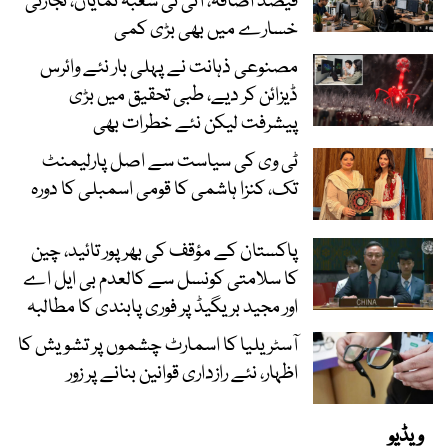
فیصد اضافہ، آئی ٹی شعبہ نمایاں، تجارتی
خسارے میں بھی بڑی کمی
مصنوعی ذہانت نے پہلی بار نئے وائرس
ڈیزائن کر دیے، طبی تحقیق میں بڑی
پیشرفت لیکن نئے خطرات بھی
ٹی وی کی سیاست سے اصل پارلیمنٹ
تک، کنزا ہاشمی کا قومی اسمبلی کا دورہ
پاکستان کے مؤقف کی بھرپور تائید، چین
کا سلامتی کونسل سے کالعدم بی ایل اے
اور مجید بریگیڈ پر فوری پابندی کا مطالبہ
آسٹریلیا کا اسمارٹ چشموں پر تشویش کا
اظہار، نئے رازداری قوانین بنانے پر زور
ویڈیو