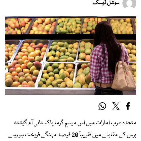
سوشل ڈیسک
متحدہ عرب امارات میں اس موسمِ گرما پاکستانی آم گزشتہ
برس کے مقابلے میں تقریباً 20 فیصد مہنگے فروخت ہو رہے