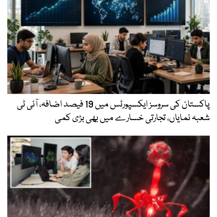
پاکستان کی سروسز ایکسپورٹس میں 19 فیصد اضافہ، آئی ٹی
شعبہ نمایاں، تجارتی خسارے میں بھی بڑی کمی