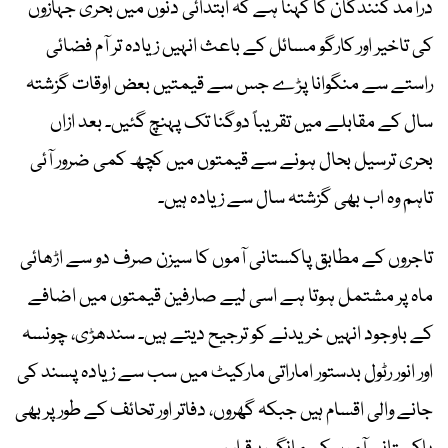
درآمد کنندگان کا کہنا ہے کہ ابتدائی دنوں میں بحری جہازوں
کی تاخیر اور کارگو مسائل کے باعث انہیں زیادہ تر آم فضائی
راستے سے منگوانا پڑے جس سے قیمتیں بعض اوقات گزشتہ
سال کے مقابلے میں تقریباً دوگنا تک پہنچ گئیں۔ بعد ازاں
بحری ترسیل بحال ہونے سے قیمتوں میں کچھ کمی ضرور آئی
تاہم وہ اب بھی گزشتہ سال سے زیادہ ہیں۔
تاجروں کے مطابق پاکستانی آموں کا سیزن صرف دو سے اڑھائی
ماہ پر مشتمل ہوتا ہے اسی لیے صارفین قیمتوں میں اضافے
کے باوجود انہیں خریدنے کو ترجیح دیتے ہیں۔ سندھڑی، چونسہ
اور انور رٹول بدستور اماراتی مارکیٹ میں سب سے زیادہ پسند کی
جانے والی اقسام ہیں جبکہ گھروں، دفاتر اور تحائف کے طور پر بھی