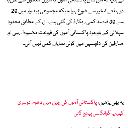
نے بتایا کہ اس سال پاکستانی آموں کا سیزن معمول سے تقریباً
دو ہفتے تاخیر سے شروع ہوا جبکہ مجموعی پیداوار میں 20
سے 30 فیصد کمی ریکارڈ کی گئی ہے۔ ان کے مطابق محدود
سپلائی کے باوجود پاکستانی آموں کی فروخت مضبوط رہی اور
صارفین کی دلچسپی میں کوئی نمایاں کمی نہیں آئی۔
یہ بھی پڑھیں:
پاکستانی آموں کی چین میں دھوم، دوسری
کھیپ گوانگسی پہنچ گئی