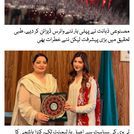
مصنوعی ذہانت نے پہلی بار نئے وائرس ڈیزائن کر دیے، طبی
تحقیق میں بڑی پیشرفت لیکن نئے خطرات بھی
ٹی وی کی سیاست سے اصل پارلیمنٹ تک، کنزا ہاشمی کا