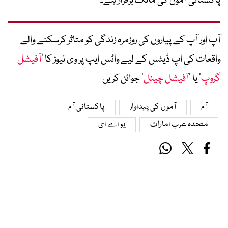
پاکستانی آموں کی مانگ برقرار ہے۔
آپ اور آپ کے پیاروں کی روزمرہ زندگی کو متاثر کرسکنے والے
واقعات کی اپ ڈیٹس کے لیے واٹس ایپ پر وی نیوز کا ’
آفیشل
گروپ
‘ یا ’
آفیشل چینل
‘ جوائن کریں
آم
آموں کی پیداوار
پاکستانی آم
متحدہ عرب امارات
یو اے ای