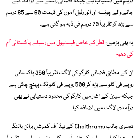
درہم میں دستیاب ہے جبکہ فضائی راستے سے درآمد کیے
جانے والے چونسہ اور انور رٹول آموں کی قیمت 60 سے 65 درہم
سے بڑھ کر تقریباً 70 درہم فی ڈبہ ہو گئی ہے۔
یہ بھی پڑھیں:
قطر کے خاص فیسٹیول میں رسیلے پاکستانی آم
کی دھوم
ان کے مطابق فضائی کارگو کی لاگت تقریباً 350 پاکستانی
روپے فی کلو سے بڑھ کر 500 روپے فی کلو تک پہنچ چکی ہے
جبکہ سیزن کے آغاز میں کارگو کی محدود دستیابی نے بھی
درآمدی لاگت میں اضافہ کیا۔
دوسری جانب Choithrams کے ہیڈ آف کمرشل برائن بالنگر