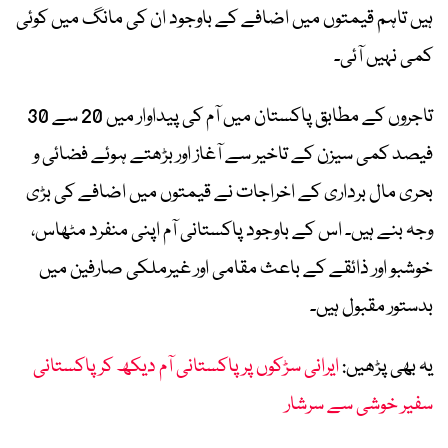
ہیں تاہم قیمتوں میں اضافے کے باوجود ان کی مانگ میں کوئی
کمی نہیں آئی۔
تاجروں کے مطابق پاکستان میں آم کی پیداوار میں 20 سے 30
فیصد کمی سیزن کے تاخیر سے آغاز اور بڑھتے ہوئے فضائی و
بحری مال برداری کے اخراجات نے قیمتوں میں اضافے کی بڑی
وجہ بنے ہیں۔ اس کے باوجود پاکستانی آم اپنی منفرد مٹھاس،
خوشبو اور ذائقے کے باعث مقامی اور غیرملکی صارفین میں
بدستور مقبول ہیں۔
یہ بھی پڑھیں:
ایرانی سڑکوں پر پاکستانی آم دیکھ کر پاکستانی
سفیر خوشی سے سرشار