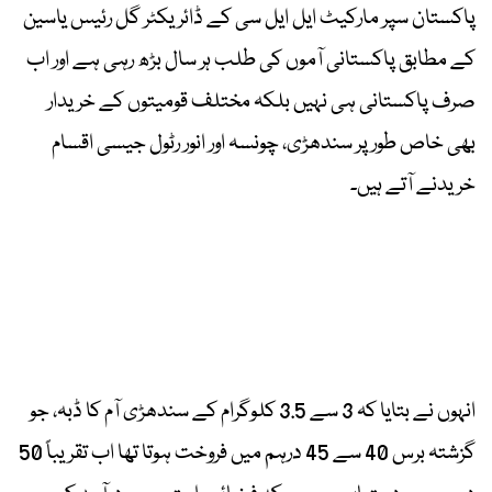
پاکستان سپر مارکیٹ ایل ایل سی کے ڈائریکٹر گل رئیس یاسین
کے مطابق پاکستانی آموں کی طلب ہر سال بڑھ رہی ہے اور اب
صرف پاکستانی ہی نہیں بلکہ مختلف قومیتوں کے خریدار
بھی خاص طور پر سندھڑی، چونسہ اور انور رٹول جیسی اقسام
خریدنے آتے ہیں۔
انہوں نے بتایا کہ 3 سے 3.5 کلوگرام کے سندھڑی آم کا ڈبہ، جو
گزشتہ برس 40 سے 45 درہم میں فروخت ہوتا تھا اب تقریباً 50