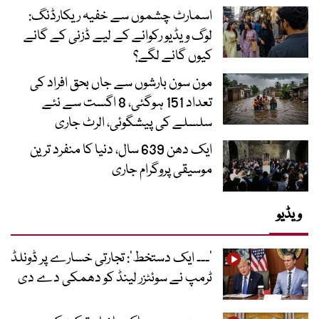
اسمارٹ چشموں سے خفیہ ریکارڈنگ:
لوگ ویڈیو رکوانے کے لیے ڈزنی کے گانے
کیوں گانے لگے؟
مون سون بارشوں سے جاں بحق افراد کی
تعداد 151 ہوگئی، 8 اگست سے نئے
سلسلے کی پیشگوئی، الرٹ جاری
ایک دھن 639 سال، دنیا کا منفرد ترین
موسیقی پروگرام جاری
ویڈیو
’۔۔۔ ایک دستخط‘: تجارتی خسارے پر ڈونلڈ
ٹرمپ نے سوئٹزر لینڈ کو دھمکی دے دی