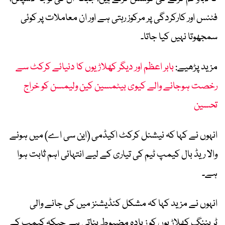
فٹنس اور کارکردگی پر مرکوز رہتی ہے اور ان معاملات پر کوئی
سمجھوتا نہیں کیا جاتا۔
مزید پڑھیے:
بابر اعظم اور دیگر کھلاڑیوں کا دنیائے کرکٹ سے
رخصت ہوجانے والے کیوی بیٹمسین کین ولیمسن کو خراج
تحسین
انہوں نے کہا کہ نیشنل کرکٹ اکیڈمی (این سی اے) میں ہونے
والا ریڈ بال کیمپ ٹیم کی تیاری کے لیے انتہائی اہم ثابت ہوا
ہے۔
انہوں نے مزید کہا کہ مشکل کنڈیشنز میں کی جانے والی
ٹریننگ کھلاڑیوں کو زیادہ مضبوط بناتی ہے جبکہ کیمپ کے