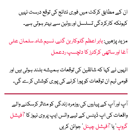
ان کے مطابق کرکٹ میں فوری نتائج کی توقع درست نہیں
کیونکہ کارکردگی تسلسل اور روٹین سے بہتر ہوتی ہے۔
مزید پڑھیں:
بابر اعظم گلوکار بن گئے، نسیم شاہ، سلمان علی
آغا اور ساتھی کرکٹرز کا دلچسپ ردعمل
انہوں نے کہا کہ شائقین کی توقعات ہمیشہ بلند ہوتی ہیں اور
قومی ٹیم ان توقعات کو پورا کرنے کی پوری کوشش کرے گی۔
آپ اور آپ کے پیاروں کی روزمرہ زندگی کو متاثر کرسکنے والے
واقعات کی اپ ڈیٹس کے لیے واٹس ایپ پر وی نیوز کا ’
آفیشل
گروپ
‘ یا ’
آفیشل چینل
‘ جوائن کریں