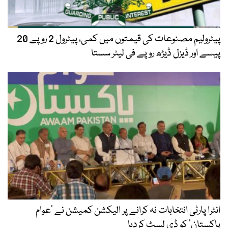
پیٹرولیم مصنوعات کی قیمتوں میں کمی، پیٹرول 2 روپے 20
پیسے اور ڈیزل ڈیڑھ روپے فی لیٹر سستا
انٹرا پارٹی انتخابات نہ کرانے پر الیکشن کمیشن نے ’عوام
پاکستان‘ کو ڈی لسٹ کردیا