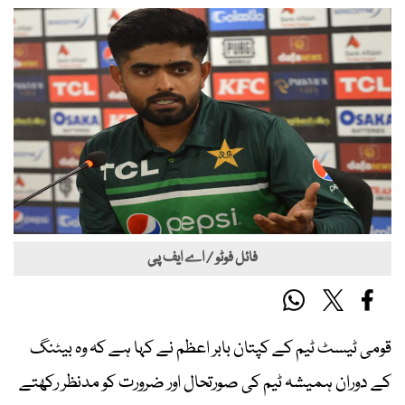
فائل فوٹو / اے ایف پی
قومی ٹیسٹ ٹیم کے کپتان بابر اعظم نے کہا ہے کہ وہ بیٹنگ
کے دوران ہمیشہ ٹیم کی صورتحال اور ضرورت کو مدنظر رکھتے