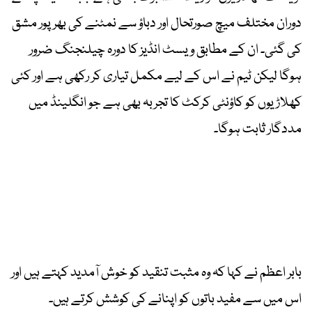
دوران مختلف میچ صورتحال اور دباؤ سے نمٹنے کی بھرپور مشق
کی گئی۔ ان کے مطابق ویسٹ انڈیز کا دورہ چیلنجنگ ضرور
ہوگا لیکن ٹیم نے اس کے لیے مکمل تیاری کر رکھی ہے اور کئی
کھلاڑیوں کو کاؤنٹی کرکٹ کا تجربہ بھی ہے جو انگلینڈ میں
مددگار ثابت ہوگا۔
بابر اعظم نے کہا کہ وہ مثبت تنقید کو خوش آمدید کہتے ہیں اور
اس میں سے مفید باتوں کو اپنانے کی کوشش کرتے ہیں۔