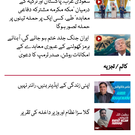
سعودی عرب، پاکستان اور ترکیہ کے
درمیان ’مکہ مکرمہ مشترکہ دفاعی
معاہدہ‘ طے، کسی ایک پر حملہ تینوں پر
حملہ تصور ہوگا
ایران جنگ جلد ختم ہو جائے گی، آبنائے
ہرمز کھولنے کے عبوری معاہدے کے
امکانات روشن، صدر ٹرمپ کا دعویٰ
کالم / تجزیہ
اپنی زندگی کے ایڈیٹر بنیں، رائٹر نہیں
گلا سڑا نظام اور وزیر داخلہ کی تقریر