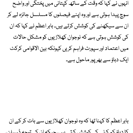
انہوں نے کہا کہ وقت کے ساتھ کپتانی میں پختگی اور واضح
سوچ پیدا ہوتی ہے اور وہ اپنے فیصلوں کا مسلسل جائزہ لے کر
ان سے سیکھنے کی کوشش کرتے ہیں۔ بابر اعظم نے کہا کہ ان
کی کوشش ہوتی ہے کہ نوجوان کھلاڑیوں کو مشکل حالات
میں اعتماد اور سپورٹ فراہم کریں کیونکہ بین الاقوامی کرکٹ
ایک دباؤ سے بھرپور ماحول ہے۔
بابر اعظم کا کہنا تھا کہ وہ نوجوان کھلاڑیوں سے بات کر کے ان
کا دباؤ کم کرنے کی کوشش کرتے ہیں، جبکہ ان کی توجہ ڈسپلن،