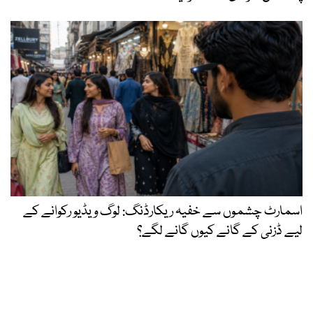
اسمارٹ چشموں سے خفیہ ریکارڈنگ: لوگ ویڈیو رکوانے کے
لیے ڈزنی کے گانے کیوں گانے لگے؟