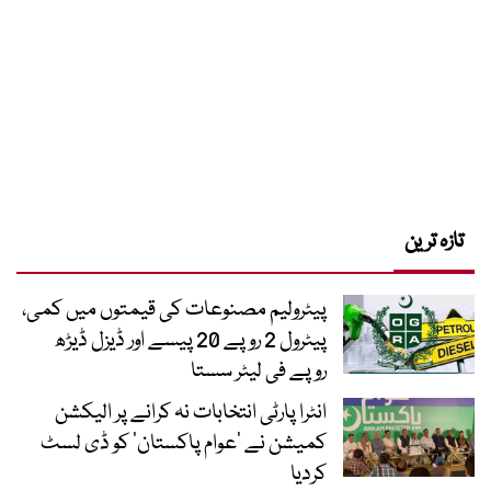
تازہ ترین
پیٹرولیم مصنوعات کی قیمتوں میں کمی،
پیٹرول 2 روپے 20 پیسے اور ڈیزل ڈیڑھ
روپے فی لیٹر سستا
انٹرا پارٹی انتخابات نہ کرانے پر الیکشن
کمیشن نے ’عوام پاکستان‘ کو ڈی لسٹ
کردیا