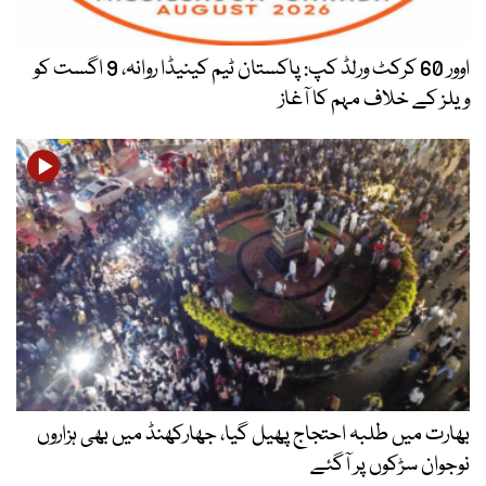
اوور 60 کرکٹ ورلڈ کپ: پاکستان ٹیم کینیڈا روانہ، 9 اگست کو
ویلز کے خلاف مہم کا آغاز
بھارت میں طلبہ احتجاج پھیل گیا، جھارکھنڈ میں بھی ہزاروں
نوجوان سڑکوں پر آگئے