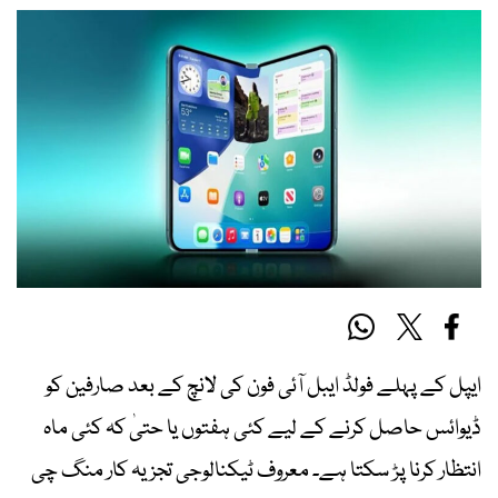
ایپل کے پہلے فولڈ ایبل آئی فون کی لانچ کے بعد صارفین کو
ڈیوائس حاصل کرنے کے لیے کئی ہفتوں یا حتیٰ کہ کئی ماہ
انتظار کرنا پڑ سکتا ہے۔ معروف ٹیکنالوجی تجزیہ کار منگ چی