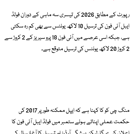
رپورٹ کے مطابق 2026 کی تیسری سہ ماہی کے دوران فولڈ
ایبل آئی فون کی ترسیل 10 لاکھ یونٹس سے بھی کم رہ سکتی
ہے، جبکہ اسی عرصے میں آئی فون 18 پرو سیریز کے 2 کروڑ سے
2 کروڑ 20 لاکھ یونٹس کی ترسیل متوقع ہے۔
منگ چی کو کا کہنا ہے کہ ایپل ممکنہ طور پر 2017 کی
حکمت عملی اپناتے ہوئے ستمبر میں فولڈ ایبل آئی فون کا
اعلان کرے گا، لیکن پیشگی آرڈرز اور ترسیل کا آغاز سال کی