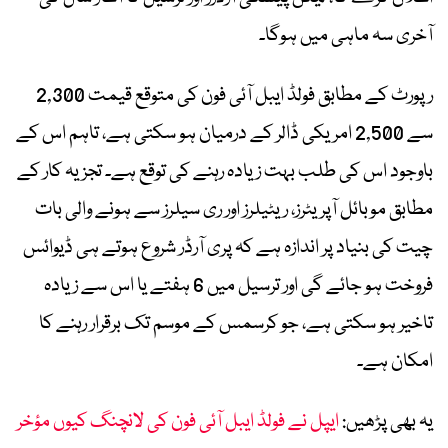
آخری سہ ماہی میں ہوگا۔
رپورٹ کے مطابق فولڈ ایبل آئی فون کی متوقع قیمت 2,300
سے 2,500 امریکی ڈالر کے درمیان ہو سکتی ہے، تاہم اس کے
باوجود اس کی طلب بہت زیادہ رہنے کی توقع ہے۔ تجزیہ کار کے
مطابق موبائل آپریٹرز، ریٹیلرز اور ری سیلرز سے ہونے والی بات
چیت کی بنیاد پر اندازہ ہے کہ پری آرڈر شروع ہوتے ہی ڈیوائس
فروخت ہو جائے گی اور ترسیل میں 6 ہفتے یا اس سے زیادہ
تاخیر ہو سکتی ہے، جو کرسمس کے موسم تک برقرار رہنے کا
امکان ہے۔
یہ بھی پڑھیں:
ایپل نے فولڈ ایبل آئی فون کی لانچنگ کیوں مؤخر