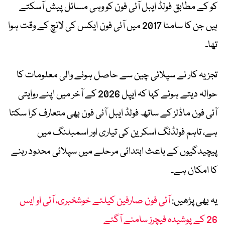
کو کے مطابق فولڈ ایبل آئی فون کو وہی مسائل پیش آسکتے
ہیں جن کا سامنا 2017 میں آئی فون ایکس کی لانچ کے وقت ہوا
تھا۔
تجزیہ کار نے سپلائی چین سے حاصل ہونے والی معلومات کا
حوالہ دیتے ہوئے کہا کہ ایپل 2026 کے آخر میں اپنے روایتی
آئی فون ماڈلز کے ساتھ فولڈ ایبل آئی فون بھی متعارف کرا سکتا
ہے، تاہم فولڈنگ اسکرین کی تیاری اور اسمبلنگ میں
پیچیدگیوں کے باعث ابتدائی مرحلے میں سپلائی محدود رہنے
کا امکان ہے۔
یہ بھی پڑھیں:
آئی فون صارفین کیلئے خوشخبری، آئی او ایس
26 کے پوشیدہ فیچرز سامنے آگئے