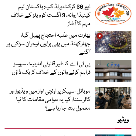
اوور 60 کرکٹ ورلڈ کپ: پاکستان ٹیم
کینیڈا روانہ، 9 اگست کو ویلز کے خلاف
مہم کا آغاز
بھارت میں طلبہ احتجاج پھیل گیا،
جھارکھنڈ میں بھی ہزاروں نوجوان سڑکوں پر
آگئے
پی ٹی اے کا غیر قانونی انٹرنیٹ سروسز
فراہم کرنے والوں کے خلاف کریک ڈاؤن
موبائل اسپیکر پر اونچی آواز میں ویڈیوز اور
کالز سننا، کیا یہ عوامی مقامات کا نیا
معمول بنتا جا رہا ہے؟
ویڈیو