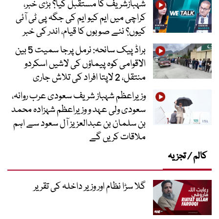
شہبازشریف کا مستقبل کیا؟ بڑی خبر،
کراچی میں ایم کیو ایم کی جگہ پی ٹی آئی
کیوں؟ نئے صوبوں کا قیام، اندر کی خبر
براڈ پیک سانحہ: نرمل پرجا سمیت 5 بین
الاقوامی کوہ پیماؤں کی لاشیں اسکردو
منتقل، 2 لاپتا افراد کی تلاش جاری
وزیراعظم شہباز شریف سعودی عرب روانہ،
سعودی ولی عہد و وزیراعظم شہزادہ محمد
بن سلمان بن عبدالعزیز آل سعود سے اہم
ملاقات کریں گے
کالم / تجزیہ
گلا سڑا نظام اور وزیر داخلہ کی تقریر