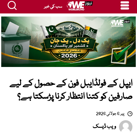
سب کی خبر
ایپل کے فولڈایبل فون کے حصول کے لیے
صارفین کو کتنا انتظار کرنا پڑسکتا ہے؟
پیر 6 جولائی 2026
ویب ڈیسک