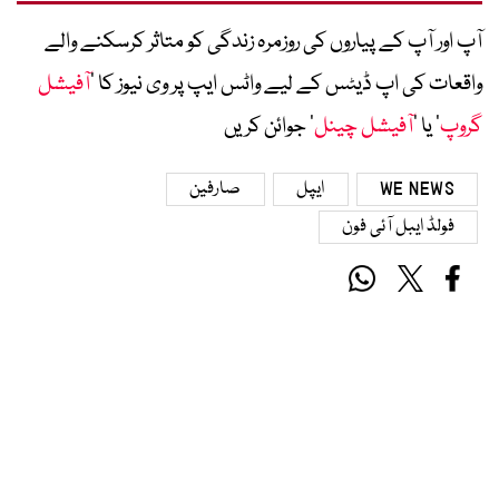
آپ اور آپ کے پیاروں کی روزمرہ زندگی کو متاثر کرسکنے والے
واقعات کی اپ ڈیٹس کے لیے واٹس ایپ پر وی نیوز کا ’
آفیشل
گروپ
‘ یا ’
آفیشل چینل
‘ جوائن کریں
WE NEWS
ایپل
صارفین
فولڈ ایبل آئی فون