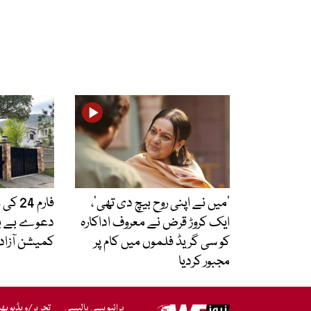
’میں نے اپنی روح بیچ دی تھی‘،
فارم 
ایک کروڑ قرض نے معروف اداکارہ
دعوے بے بنی
کو سی گریڈ فلموں میں کام پر
کمیشن آزاد
مجبور کردیا
پرائیویسی پالیسی
تحریر/ویڈیو بھ