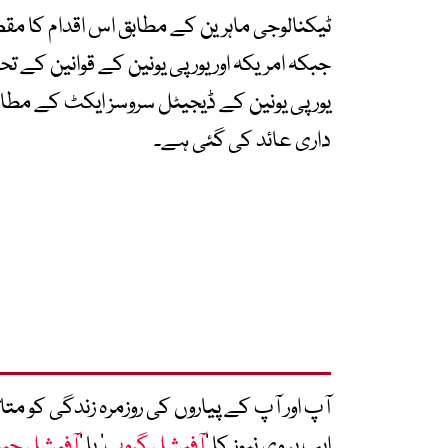
ٹیکنالوجی ماہرین کے مطابق اس اقدام کا مقص
جبکہ امریکہ اور یورپی یونین کے قوانین کے تحت
یورپی یونین کے ڈیجیٹل سروسز ایکٹ کے مطابق
داری عائد کی گئی ہے۔
آپ اور آپ کے پیاروں کی روزمرہ زندگی کو 
ایپ پر وی نیوز کا ’
آفیشل گروپ
‘ یا ’
آفیشل چی