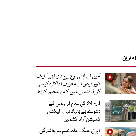
زہ ترین
’میں نے اپنی روح بیچ دی تھی‘، ایک
کروڑ قرض نے معروف اداکارہ کو سی
گریڈ فلموں میں کام پر مجبور کردیا
فارم 24 کی عدم فراہمی کے
دعوے بے بنیاد ہیں، الیکشن
کمیشن آزاد کشمیر
ایران جنگ جلد ختم ہو جائے گی،