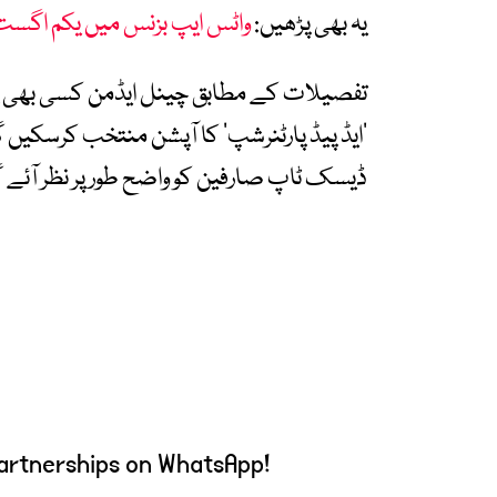
یہ بھی پڑھیں:
واٹس ایپ بزنس میں یکم اگست
تفصیلات کے مطابق چینل ایڈمن کسی بھی پو
’ایڈ پیڈ پارٹنرشپ‘ کا آپشن منتخب کرسکیں گے
ڈیسک ٹاپ صارفین کو واضح طور پر نظر آئے گ
artnerships on WhatsApp!