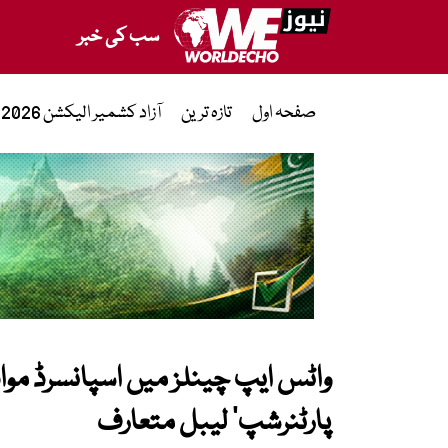
سب کی خبر
صفحہ اول
تازہ ترین
آزاد کشمیر الیکشن 2026
واٹس ایپ چینلز میں اسپانسرڈ مواد
پارٹنرشپ‘ لیبل متعارف