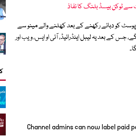
 سے ٹوکن بیسڈ بلنگ کا نفاذ
سٹ کو دبائے رکھنے کے بعد کھلنے والے مینو سے
، جس کے بعد یہ لیبل اینڈرائیڈ، آئی او ایس، ویب اور
ا۔
کا
Channel admins can now label paid p