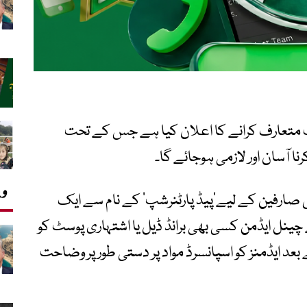
ٹ متعارف کرانے کا اعلان کیا ہے جس کے تحت
کرنا آسان اور لازمی ہوجائے گا۔
وی
ایس صارفین کے لیے’پیڈ پارٹنرشپ‘ کے نام سے ایک
چینل ایڈمن کسی بھی برانڈ ڈیل یا اشتہاری پوسٹ کو
بعد ایڈمنز کو اسپانسرڈ مواد پر دستی طور پر وضاحت