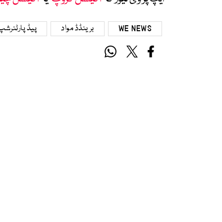
WE NEWS
برینڈڈ مواد
پیڈ پارٹنرشپ