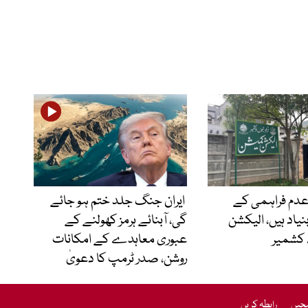
24 کی عدم فراہمی کے
ایران جنگ جلد ختم ہو جائے
اد ہیں، الیکشن
گی، آبنائے ہرمز کھولنے کے
 کشمیر
عبوری معاہدے کے امکانات
روشن، صدر ٹرمپ کا دعویٰ
یجیں
رابطہ کریں