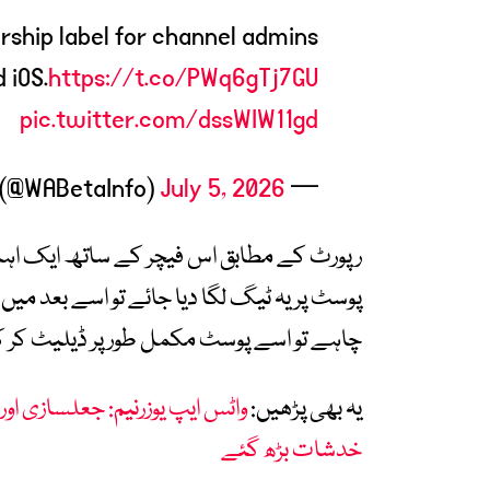
ership label for channel admins
 iOS.
https://t.co/PWq6gTj7GU
pic.twitter.com/dssWIW11gd
July 5, 2026
— WABetaInfo (@WABetaInfo)
رپورٹ کے مطابق اس فیچر کے ساتھ ایک ا
پوسٹ پر یہ ٹیگ لگا دیا جائے تو اسے بعد میں ہ
چاہے تو اسے پوسٹ مکمل طور پر ڈیلیٹ کر کے 
یہ بھی پڑھیں:
واٹس ایپ یوزرنیم: جعلسازی 
خدشات بڑھ گئے