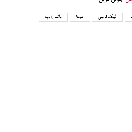
ٹیکنالوجی
میٹا
واٹس ایپ