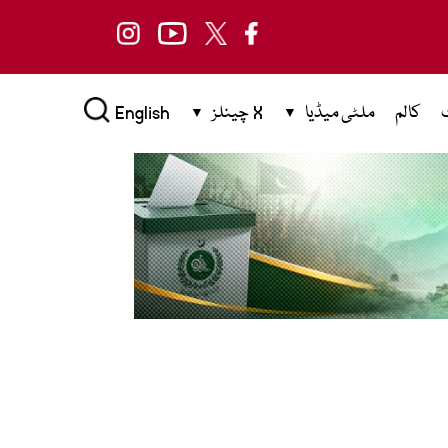
کالم
ملٹی میڈیا
X چینلز
English