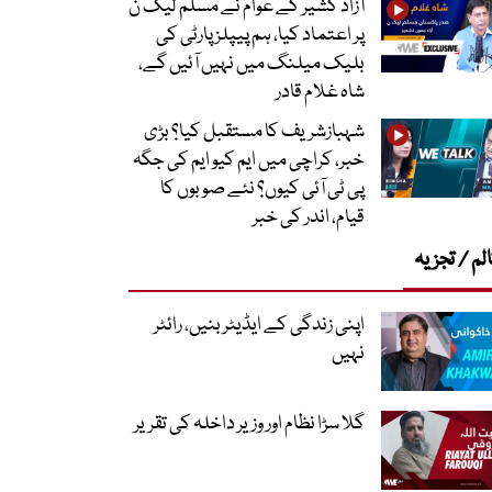
آزاد کشیر کے عوام نے مسلم لیگ ن
پر اعتماد کیا، ہم پیپلز پارٹی کی
بلیک میلنگ میں نہیں آئیں گے،
شاہ غلام قادر
شہبازشریف کا مستقبل کیا؟ بڑی
خبر، کراچی میں ایم کیو ایم کی جگہ
پی ٹی آئی کیوں؟ نئے صوبوں کا
قیام، اندر کی خبر
لم / تجزیہ
اپنی زندگی کے ایڈیٹر بنیں، رائٹر
نہیں
گلا سڑا نظام اور وزیر داخلہ کی تقریر