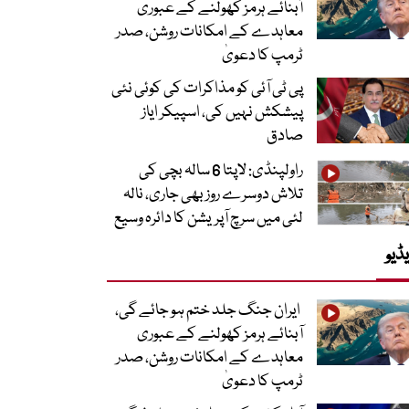
آبنائے ہرمز کھولنے کے عبوری
معاہدے کے امکانات روشن، صدر
ٹرمپ کا دعویٰ
پی ٹی آئی کو مذاکرات کی کوئی نئی
پیشکش نہیں کی، اسپیکر ایاز
صادق
راولپنڈی: لاپتا 6 سالہ بچی کی
تلاش دوسرے روز بھی جاری، نالہ
لئی میں سرچ آپریشن کا دائرہ وسیع
ڈیو
ایران جنگ جلد ختم ہو جائے گی،
آبنائے ہرمز کھولنے کے عبوری
معاہدے کے امکانات روشن، صدر
ٹرمپ کا دعویٰ