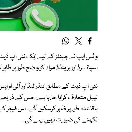
واٹس ایپ نے چینلز کے لیے ایک نئی اپ ڈی
اسپانسرڈ اور برینڈڈ مواد کو واضح طور پر ظاہر 
نئی اپ ڈیٹ کے مطابق اینڈرائیڈ اور آئی او 
لیبل متعارف کرایا جارہا ہے، جس کے ذریعے 
باقاعدہ طور پر ظاہر کرسکیں گے۔ اس فیچر کے 
لکھنے کی ضرورت نہیں رہے گی۔