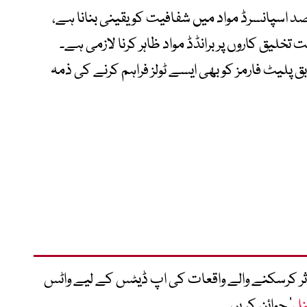
د اسپانسرڈ مواد میں شفافیت کو یقینی بنانا ہے،
 تخلیق کاروں پر برانڈڈ مواد ظاہر کرنا لازمی ہے۔
 پلیٹ فارمز کو بھی ایسے ٹولز فراہم کرنے کی ذمہ
متاثر کرسکنے والے واقعات کی اپ ڈیٹس کے لیے واٹس
نل
‘ جوائن کریں