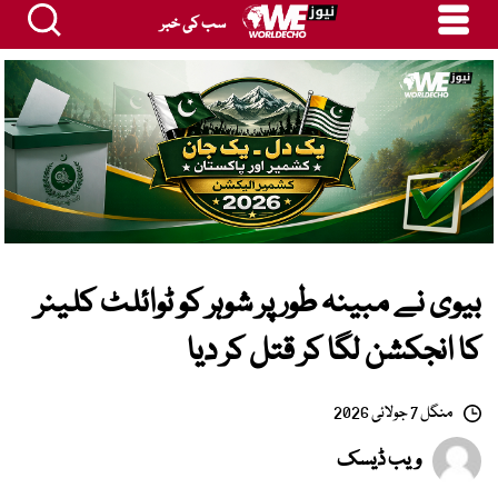
سب کی خبر
بیوی نے مبینہ طور پر شوہر کو ٹوائلٹ کلینر
کا انجکشن لگا کر قتل کر دیا
منگل 7 جولائی 2026
ویب ڈیسک