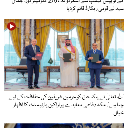
کے ٹو بیس کیمپ سے اسکردو تک 275 کلومیٹر دوڑ، جمال
سید نے قومی ریکارڈ قائم کردیا
’اللہ تعالیٰ نے پاکستان کو حرمین شریفین کی حفاظت کے لیے
چنا ہے‘، مکہ دفاعی معاہدے پر اراکین پارلیمنٹ کا اظہار
خیال