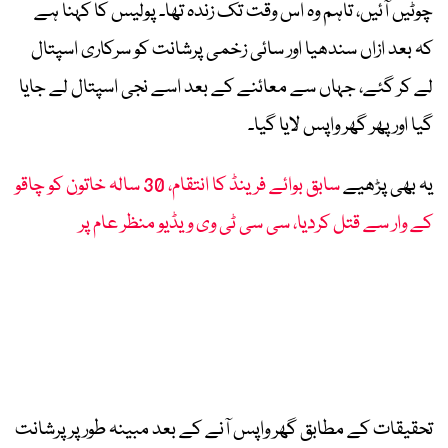
چوٹیں آئیں، تاہم وہ اس وقت تک زندہ تھا۔ پولیس کا کہنا ہے
کہ بعد ازاں سندھیا اور سائی زخمی پرشانت کو سرکاری اسپتال
لے کر گئے، جہاں سے معائنے کے بعد اسے نجی اسپتال لے جایا
گیا اور پھر گھر واپس لایا گیا۔
یہ بھی پڑھیے
سابق بوائے فرینڈ کا انتقام، 30 سالہ خاتون کو چاقو
کے وار سے قتل کردیا، سی سی ٹی وی ویڈیو منظر عام پر
تحقیقات کے مطابق گھر واپس آنے کے بعد مبینہ طور پر پرشانت