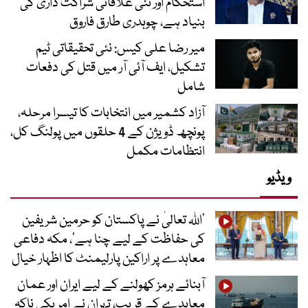
استحکام اور نئی علاقائی شراکت داری کی
بنیاد ہے، چوہدری طارق فاروق
میر رضا علی کیس: نئی تحقیقاتی ٹیم
تشکیل، ایف آئی آر میں قتل کی دفعات
شامل
آزاد کشمیر میں انتخابات کا تیسرا مرحلہ،
پونچھ ڈویژن کے 4 حلقوں میں پولنگ کل،
انتظامات مکمل
ویڈیو
’اللہ تعالیٰ نے پاکستان کو حرمین شریفین
کی حفاظت کے لیے چنا ہے‘، مکہ دفاعی
معاہدے پر اراکین پارلیمنٹ کا اظہار خیال
آبنائے ہرمز کھولنے کے لیے ایران اور عمان
معاہدے کے قریب، تہران نے امریکی ناکہ