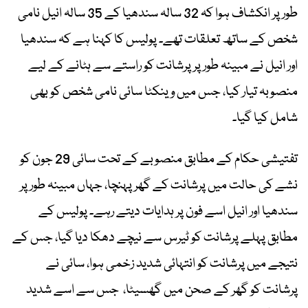
طور پر انکشاف ہوا کہ 32 سالہ سندھیا کے 35 سالہ انیل نامی
شخص کے ساتھ تعلقات تھے۔ پولیس کا کہنا ہے کہ سندھیا
اور انیل نے مبینہ طور پر پرشانت کو راستے سے ہٹانے کے لیے
منصوبہ تیار کیا، جس میں وینکٹا سائی نامی شخص کو بھی
شامل کیا گیا۔
تفتیشی حکام کے مطابق منصوبے کے تحت سائی 29 جون کو
نشے کی حالت میں پرشانت کے گھر پہنچا، جہاں مبینہ طور پر
سندھیا اور انیل اسے فون پر ہدایات دیتے رہے۔ پولیس کے
مطابق پہلے پرشانت کو ٹیرس سے نیچے دھکا دیا گیا، جس کے
نتیجے میں پرشانت کو انتہائی شدید زخمی ہوا، سائی نے
پرشانت کو گھر کے صحن میں گھسیٹا، جس سے اسے شدید