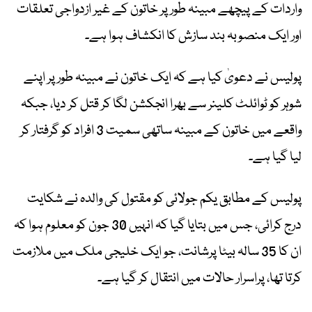
واردات کے پیچھے مبینہ طور پر خاتون کے غیر ازدواجی تعلقات
اور ایک منصوبہ بند سازش کا انکشاف ہوا ہے۔
پولیس نے دعویٰ کیا ہے کہ ایک خاتون نے مبینہ طور پر اپنے
شوہر کو ٹوائلٹ کلینر سے بھرا انجکشن لگا کر قتل کر دیا، جبکہ
واقعے میں خاتون کے مبینہ ساتھی سمیت 3 افراد کو گرفتار کر
لیا گیا ہے۔
پولیس کے مطابق یکم جولائی کو مقتول کی والدہ نے شکایت
درج کرائی، جس میں بتایا گیا کہ انہیں 30 جون کو معلوم ہوا کہ
ان کا 35 سالہ بیٹا پرشانت، جو ایک خلیجی ملک میں ملازمت
کرتا تھا، پراسرار حالات میں انتقال کر گیا ہے۔