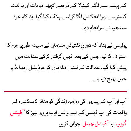
کے پہلے سے لگے کینولا کے ذریعے کچھ ادویات اور ٹوائلٹ
کلینر سے بھرا انجکشن لگا کر اسے ہلاک کیا گیا۔ یہ کام خود
سندھیا نے سرانجام دیا۔
پولیس نے بتایا کہ دورانِ تفتیش ملزمان نے مبینہ طور پر جرم کا
اعتراف کر لیا، جس کے بعد انہیں گرفتار کرکے عدالت میں
پیش کیا گیا۔ عدالت نے تینوں ملزمان کو جوڈیشل ریمانڈ پر
جیل بھیج دیا ہے۔
آپ اور آپ کے پیاروں کی روزمرہ زندگی کو متاثر کرسکنے والے
واقعات کی اپ ڈیٹس کے لیے واٹس ایپ پر وی نیوز کا ’
آفیشل
گروپ
‘ یا ’
آفیشل چینل
‘ جوائن کریں