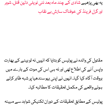
یہ بھی پڑھیے
شادی کے چند ماہ بعد نئی نویلی دلہن قتل، شوہر
اور گرل فرینڈ کی خوفناک سازش بے نقاب
مقتول کی والدہ نے پولیس کو بتایا کہ انہیں نہ تو بیٹے کے بھارت
واپس آنے کی اطلاع تھی اور نہ ہی اس کی موت کے بارے میں
بروقت آگاہ کیا گیا۔ انہوں نے اپنی بہو سندھیا پر شبہ ظاہر کرتے
ہوئے واقعے کی مکمل تحقیقات کا مطالبہ کیا۔
پولیس کے مطابق تحقیقات کے دوران تکنیکی شواہد سے مبینہ