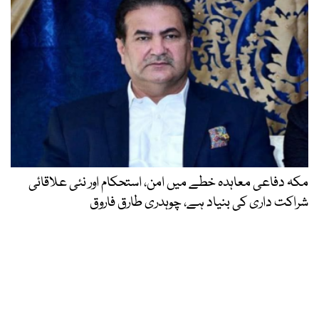
مکہ دفاعی معاہدہ خطے میں امن، استحکام اور نئی علاقائی
شراکت داری کی بنیاد ہے، چوہدری طارق فاروق