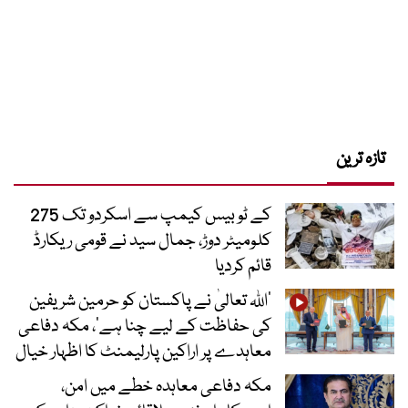
تازہ ترین
کے ٹو بیس کیمپ سے اسکردو تک 275
کلومیٹر دوڑ، جمال سید نے قومی ریکارڈ
قائم کردیا
’اللہ تعالیٰ نے پاکستان کو حرمین شریفین
کی حفاظت کے لیے چنا ہے‘، مکہ دفاعی
معاہدے پر اراکین پارلیمنٹ کا اظہار خیال
مکہ دفاعی معاہدہ خطے میں امن،