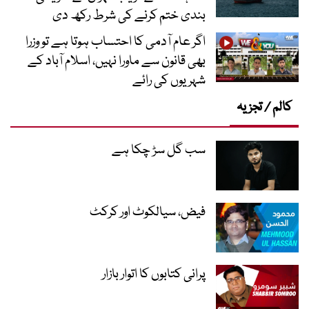
بندی ختم کرنے کی شرط رکھ دی
اگر عام آدمی کا احتساب ہوتا ہے تو وزرا
بھی قانون سے ماورا نہیں، اسلام آباد کے
شہریوں کی رائے
کالم / تجزیہ
سب گل سڑ چکا ہے
فیض، سیالکوٹ اور کرکٹ
پرانی کتابوں کا اتوار بازار