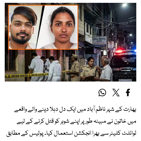
بھارت کے شہر ناظم آباد میں ایک دل دہلا دینے والے واقعے
میں خاتون نے مبینہ طور پر اپنے شوہر کو قتل کرنے کے لیے
ٹوائلٹ کلینر سے بھرا انجکشن استعمال کیا۔ پولیس کے مطابق