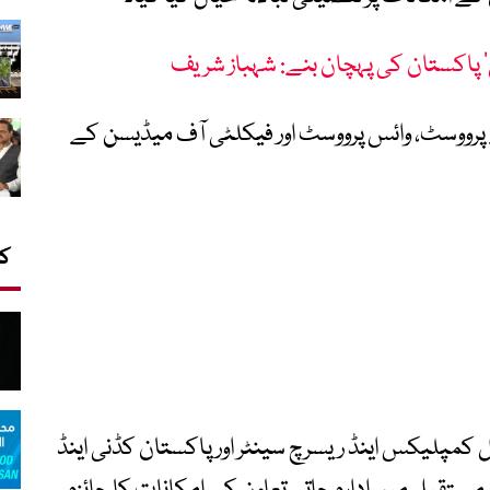
‘ پاکستان کی پہچان بنے: شہباز شریف
ے پرووسٹ، وائس پرووسٹ اور فیکلٹی آف میڈیسن کے
کا
 کمپلیکس اینڈ ریسرچ سینٹر اور پاکستان کڈنی اینڈ