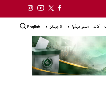
کالم
ملٹی میڈیا
X چینلز
English