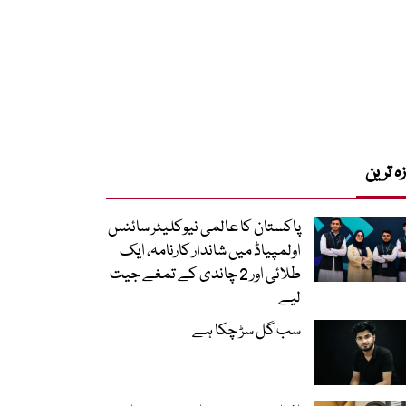
زہ ترین
پاکستان کا عالمی نیوکلیئر سائنس
اولمپیاڈ میں شاندار کارنامہ، ایک
طلائی اور 2 چاندی کے تمغے جیت
لیے
سب گل سڑ چکا ہے