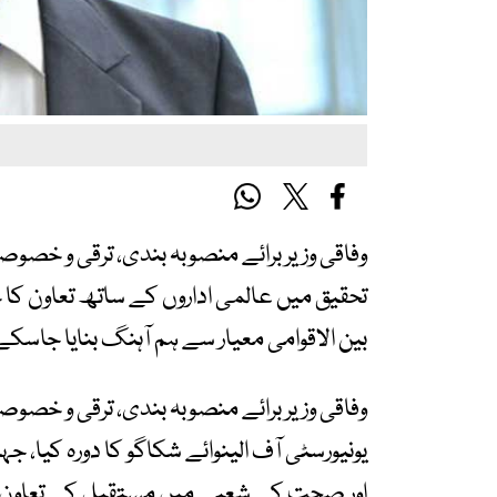
وفاقی وزیر برائے منصوبہ بندی، ترقی و خصو
تحقیق میں عالمی اداروں کے ساتھ تعاون کا خ
بین الاقوامی معیار سے ہم آہنگ بنایا جاسکے
وفاقی وزیر برائے منصوبہ بندی، ترقی و خصوصی
یونیورسٹی آف الینوائے شکاگو کا دورہ کیا، جہ
اور صحت کے شعبے میں مستقبل کے تعاون کے 