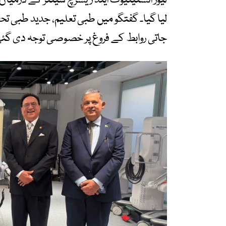
لیور انسٹیٹیوٹ اینڈ ریسرچ سینٹر کے درمیان 
لیا گیا۔ گفتگو میں طبی تعلیم، جدید طبی تحقی
جاتی روابط کے فروغ پر خصوصی توجہ دی گئ