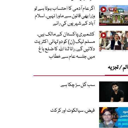
اگر عام آدمی کا احتساب ہوتا ہے تو
وزرا بھی قانون سے ماورا نہیں، اسلام
آباد کے شہریوں کی رائے
کشمیری پاکستان کے مالک ہیں،
مسلم لیگ (ن) کو دو تہائی اکثریت
دلائیں گے، رانا ثنا اللہ کا ضلع باغ
میں جلسہ عام سے خطاب
لم / تجزیہ
سب گل سڑ چکا ہے
فیض، سیالکوٹ اور کرکٹ