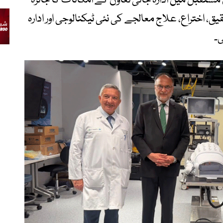
مستقبل میں ادارہ جاتی تعاون کے امکانات کا جائزہ
ق، اختراع، علاج معالجے کی نئی ٹیکنالوجی اور ادارہ
ی۔