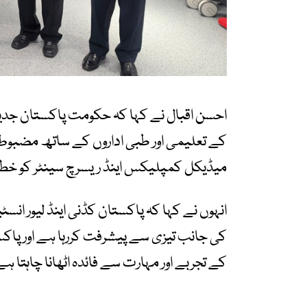
احسن اقبال نے کہا کہ حکومت پاکستان جدی
کے تعلیمی اور طبی اداروں کے ساتھ مضبوط ش
میڈیکل کمپلیکس اینڈ ریسرچ سینٹر کو خطے
انہوں نے کہا کہ پاکستان کڈنی اینڈ لیور 
کی جانب تیزی سے پیشرفت کررہا ہے اور پاکس
کے تجربے اور مہارت سے فائدہ اٹھانا چاہتا ہے