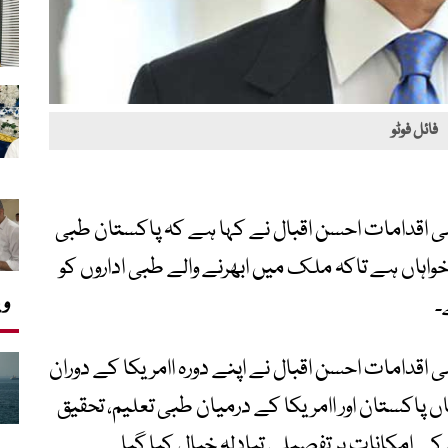
فائل فوٹو
صی اقدامات احسن اقبال نے کہا ہے کہ پاکستان طبی
واہاں ہے تاکہ ملک میں ابھرنے والے طبی اداروں کو
وی
۔
 اقدامات احسن اقبال نے اپنے دورہ اامریکا کے دوران
اں پاکستان اور اامریکا کے درمیان طبی تعلیم، تحقیق
امکانات پر تفصیلی تبادلہ خیال کیا گیا۔