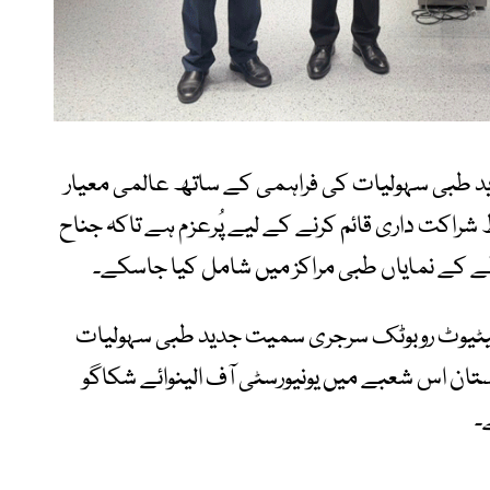
د طبی سہولیات کی فراہمی کے ساتھ عالمی معیار
راکت داری قائم کرنے کے لیے پُرعزم ہے تاکہ جناح
 کے نمایاں طبی مراکز میں شامل کیا جاسکے۔
انسٹیٹیوٹ روبوٹک سرجری سمیت جدید طبی سہولیات
تان اس شعبے میں یونیورسٹی آف الینوائے شکاگو
۔