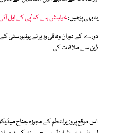
یہ بھی پڑھیں:
خواہش ہے کہ ’پی کے ایل آئی
دورے کے دوران وفاقی وزیر نے یونیورسٹی ک
ڈین سے ملاقات کی۔
اس موقع پر وزیراعظم کے مجوزہ جناح میڈیکل