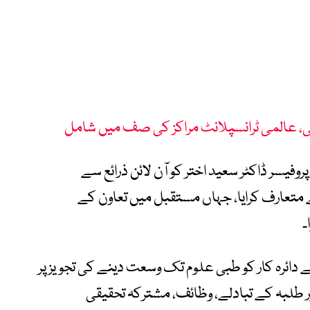
ابی، عالمی ٹرانسپلانٹ مراکز کی صف میں شامل
روفیسر ڈاکٹر سعید اختر کو آن لائن ذرائع سے
 متعارف کرایا، جہاں مستقبل میں تعاون کے
۔
ے دائرہ کار کو طبی علوم تک وسعت دینے کی تجویز پر
ر طلبہ کے تبادلے، وظائف، مشترکہ تحقیقی