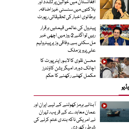
افغانستان میں خواتین پر تشدد اور
ہلاکتوں میں سنسنی خیز اضافہ،
برطانوی اخبار کی تحقیقاتی رپورٹ
پیٹرول کی عالمی قیمتیں برقرار
رہیں تو اگلے 2 روز میں اچھی خبر
مل سکتی ہے، وفاقی وزیر پیٹرولیم
علی پرویز ملک
محسن نقوی کا لاہور ایئرپورٹ کا
اچانک دورہ، امیگریشن کاؤنٹرز
مکمل کھلے رکھنے کا حکم
ڈیو
آبنائے ہرمز کھولنے کے لیے ایران اور
عمان معاہدے کے قریب، تہران
نے امریکی ناکہ بندی ختم کرنے کی
شرط رکھ دی