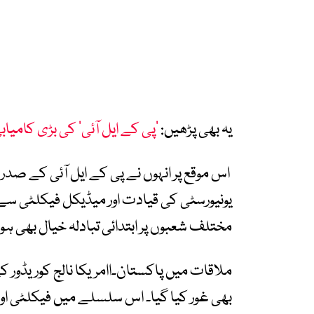
یہ بھی پڑھیں:
’پی کے ایل آئی‘ کی بڑی کامی
اس موقع پر انہوں نے پی کے ایل آئی کے صدر پ
یونیورسٹی کی قیادت اور میڈیکل فیکلٹی سے
مختلف شعبوں پر ابتدائی تبادلہ خیال بھی ہوا
ملاقات میں پاکستان۔اامریکا نالج کوریڈور ک
بھی غور کیا گیا۔ اس سلسلے میں فیکلٹی او