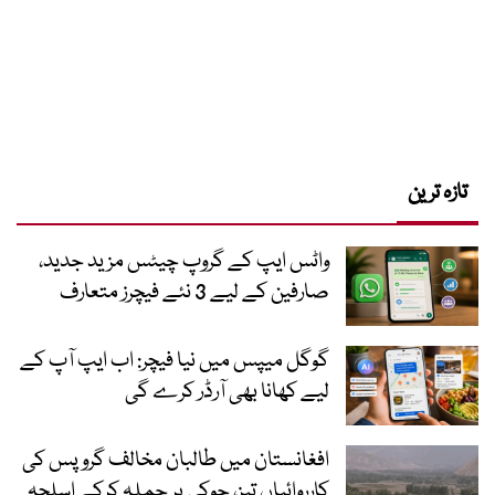
تازہ ترین
واٹس ایپ کے گروپ چیٹس مزید جدید،
صارفین کے لیے 3 نئے فیچرز متعارف
گوگل میپس میں نیا فیچر: اب ایپ آپ کے
لیے کھانا بھی آرڈر کرے گی
افغانستان میں طالبان مخالف گروپس کی
کارروائیاں تیز، چوکی پر حملہ کرکے اسلحہ