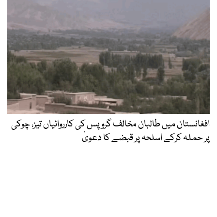
افغانستان میں طالبان مخالف گروپس کی کارروائیاں تیز، چوکی
پر حملہ کرکے اسلحہ پر قبضے کا دعویٰ