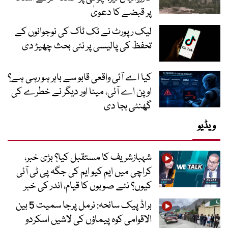
پر قبضے کا دعویٰ
لیک رپورٹ نے ٹک ٹاک کی نوجوانوں کے
تحفظ کی پالیسی پر نئی بحث چھیڑ دی
کیا اے آئی واقعی قابو سے باہر ہو رہی ہے؟
اوپن اے آئی، میٹا اور دیگر نے خطرے کی
گھنٹی بجا دی
ویڈیو
شہبازشریف کا مستقبل کیا؟ بڑی خبر،
کراچی میں ایم کیو ایم کی جگہ پی ٹی آئی
کیوں؟ نئے صوبوں کا قیام، اندر کی خبر
براڈ پیک سانحہ: نرمل پرجا سمیت 5 بین
الاقوامی کوہ پیماؤں کی لاشیں اسکردو