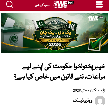
سب کی خبر
خیبرپختونخوا حکومت کی اپنے لیے
مراعات، نئے قانون میں خاص کیا ہے؟
منگل 7 جولائی 2026
ویڈیو ڈیسک