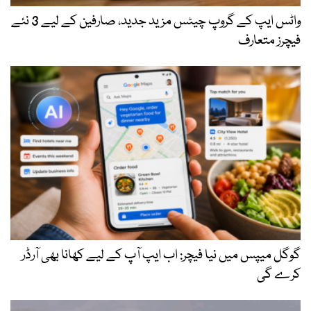
واٹس ایپ کے گروپ چیٹس مزید جدید، صارفین کے لیے 3 نئے
فیچرز متعارف
گوگل میپس میں نیا فیچر: اب ایپ آپ کے لیے کھانا بھی آرڈر
کرے گی