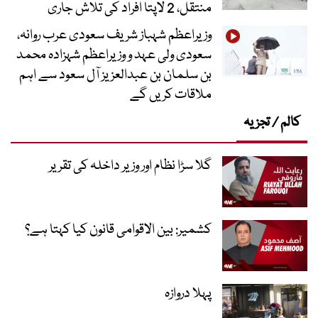
منتقل، 2 لاپتا افراد کی تلاش جاری
وزیراعظم شہباز شریف سعودی عرب روانہ،
سعودی ولی عہد و وزیراعظم شہزادہ محمد
بن سلمان بن عبدالعزیز آل سعود سے اہم
ملاقات کریں گے
کالم / تجزیہ
گلا سڑا نظام اور وزیر داخلہ کی تقریر
کشمیر: بین الاقوامی قانون کیا کہتا ہے؟
پہلا دروازہ