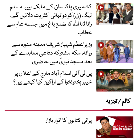
کشمیری پاکستان کے مالک ہیں، مسلم
لیگ (ن) کو دو تہائی اکثریت دلائیں گے،
رانا ثنا اللہ کا ضلع باغ میں جلسہ عام سے
خطاب
وزیراعظم شہباز شریف مدینہ منورہ سے
روانہ، مکہ مشترکہ دفاعی معاہدے کے
بعد مسجد نبویؐ میں حاضری
پی ٹی آئی اسلام آباد مارچ کے اعلان پر
خیبر پختونخوا کے اراکین کیا کہتے ہیں؟
کالم / تجزیہ
پرانی کتابوں کا اتوار بازار