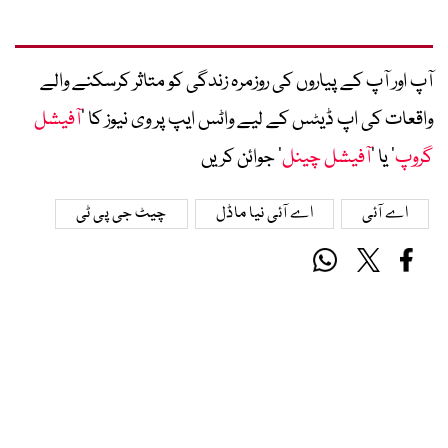
آپ اور آپ کے پیاروں کی روزمرہ زندگی کو متاثر کرسکنے والے
واقعات کی اپ ڈیٹس کے لیے واٹس ایپ پر وی نیوز کا ’
آفیشل
گروپ
‘ یا ’
آفیشل چینل
‘ جوائن کریں
اے آئی
اے آئی نیا ماڈل
چیٹ جی پی ٹی