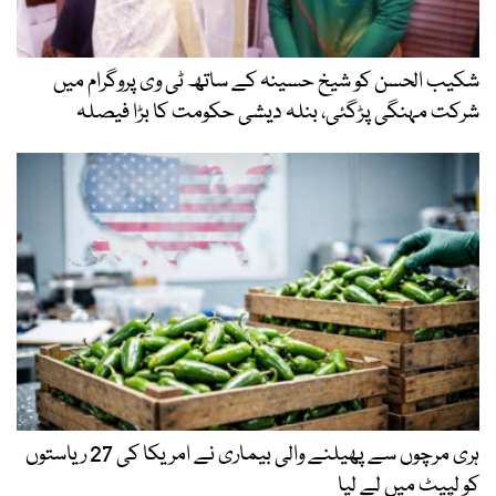
شکیب الحسن کو شیخ حسینہ کے ساتھ ٹی وی پروگرام میں
شرکت مہنگی پڑگئی، بنلہ دیشی حکومت کا بڑا فیصلہ
ہری مرچوں سے پھیلنے والی بیماری نے امریکا کی 27 ریاستوں
کو لپیٹ میں لے لیا