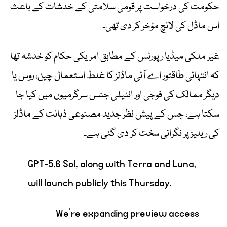
حکومت کی درخواست پر قومی سلامتی کے خدشات کے باعث
اس ماڈل کی لانچ مؤخر کر دی تھی۔
غیر ملکی میڈیا رپورٹس کے مطابق امریکی حکام کو خدشہ تھا
کہ انتہائی طاقتور اے آئی ماڈلز کا غلط استعمال چین، روس یا
دیگر ممالک کی فوجی اور انٹیلی جنس سرگرمیوں میں کیا جا
سکتا ہے، جس کے پیش نظر جدید مصنوعی ذہانت کے ماڈلز
کی ریلیز پر نگرانی سخت کر دی گئی ہے۔
GPT-5.6 Sol, along with Terra and Luna,
will launch publicly this Thursday.
We’re expanding preview access