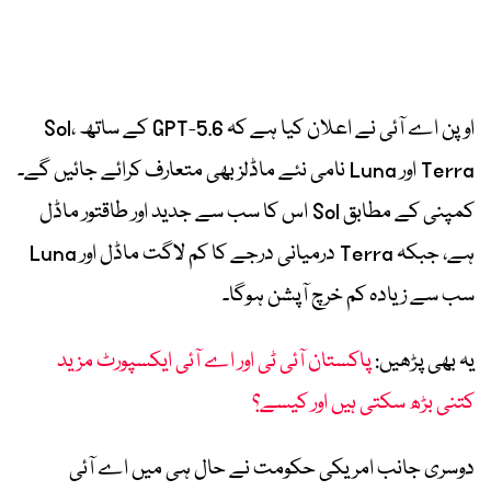
اوپن اے آئی نے اعلان کیا ہے کہ GPT-5.6 کے ساتھ Sol،
Terra اور Luna نامی نئے ماڈلز بھی متعارف کرائے جائیں گے۔
کمپنی کے مطابق Sol اس کا سب سے جدید اور طاقتور ماڈل
ہے، جبکہ Terra درمیانی درجے کا کم لاگت ماڈل اور Luna
سب سے زیادہ کم خرچ آپشن ہوگا۔
یہ بھی پڑھیں:
پاکستان آئی ٹی اور اے آئی ایکسپورٹ مزید
کتنی بڑھ سکتی ہیں اور کیسے؟
دوسری جانب امریکی حکومت نے حال ہی میں اے آئی