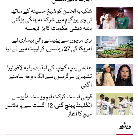
شکیب الحسن کو شیخ حسینہ کے ساتھ
ٹی وی پروگرام میں شرکت مہنگی پڑگئی،
بنلہ دیشی حکومت کا بڑا فیصلہ
ہری مرچوں سے پھیلنے والی بیماری نے
امریکا کی 27 ریاستوں کو لپیٹ میں لے لیا
عالمی پاپ گروپ کی لیڈر صوفیہ لافورٹیزا
تشہیری سرگرمیوں سے الگ، وجہ سامنے
آگئی
قومی ٹیسٹ کرکٹ ٹیم ویسٹ انڈیز سے
انگلینڈ پہنچ گئی، 12 اگست سے پریکٹس
میچ کا آغاز
ویڈیو