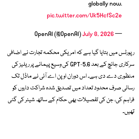
globally now.
pic.twitter.com/Uk5HcfSc2e
July 8, 2026
— OpenAI (@OpenAI)
رپورٹس میں بتایا گیا ہے کہ امریکی محکمہ تجارت نے اضافی
سرکاری جانچ کے بعد GPT-5.6 کی وسیع پیمانے پر ریلیز کی
منظوری دے دی ہے۔ اس دوران اوپن اے آئی نے ماڈل تک
رسائی صرف محدود تعداد میں تصدیق شدہ شراکت داروں کو
فراہم کی، جن کی تفصیلات بھی حکام کے ساتھ شیئر کی گئی
تھیں۔