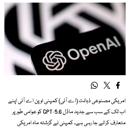
امریکی مصنوعی ذہانت (اے آئی) کمپنی اوپن اے آئی اپنے
اب تک کے سب سے جدید ماڈل GPT-5.6 کو عوامی طور پر
متعارف کرانے جا رہی ہے۔ کمپنی نے گزشتہ ماہ امریکی