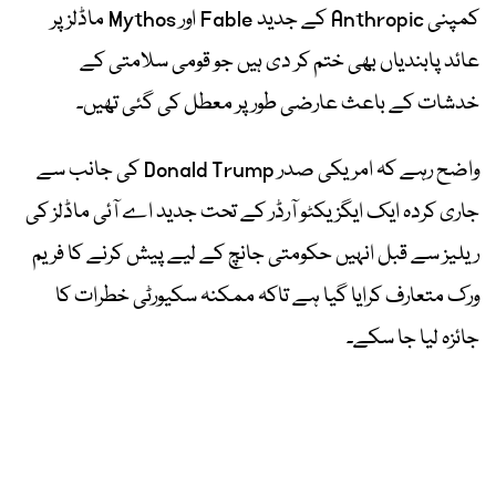
کمپنی Anthropic کے جدید Fable اور Mythos ماڈلز پر
عائد پابندیاں بھی ختم کر دی ہیں جو قومی سلامتی کے
خدشات کے باعث عارضی طور پر معطل کی گئی تھیں۔
واضح رہے کہ امریکی صدر Donald Trump کی جانب سے
جاری کردہ ایک ایگزیکٹو آرڈر کے تحت جدید اے آئی ماڈلز کی
ریلیز سے قبل انہیں حکومتی جانچ کے لیے پیش کرنے کا فریم
ورک متعارف کرایا گیا ہے تاکہ ممکنہ سکیورٹی خطرات کا
جائزہ لیا جا سکے۔