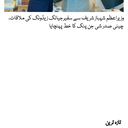
وزیراعظم شہباز شریف سے سفیرجیانگ زیڈونگ کی ملاقات،
چینی صدر شی جن پنگ کا خط پہنچایا
تازہ ترین