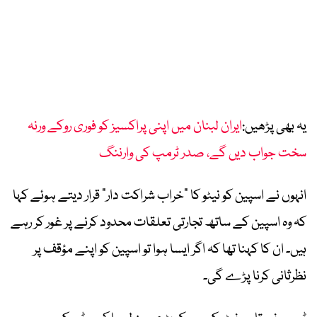
یہ بھی پڑھیں:
ایران لبنان میں اپنی پراکسیز کو فوری روکے ورنہ
سخت جواب دیں گے، صدر ٹرمپ کی وارننگ
انہوں نے اسپین کو نیٹو کا “خراب شراکت دار” قرار دیتے ہوئے کہا
کہ وہ اسپین کے ساتھ تجارتی تعلقات محدود کرنے پر غور کر رہے
ہیں۔ ان کا کہنا تھا کہ اگر ایسا ہوا تو اسپین کو اپنے مؤقف پر
نظرثانی کرنا پڑے گی۔