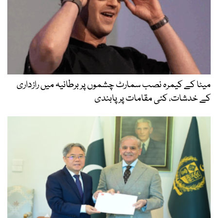
میٹا کے کیمرہ نصب سمارٹ چشموں پر برطانیہ میں رازداری
کے خدشات، کئی مقامات پر پابندی