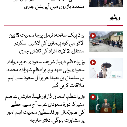
متعدد بازاروں میں آپریشن جاری
ویڈیو
براڈ پیک سانحہ: نرمل پرجا سمیت 5 بین
الاقوامی کوہ پیماؤں کی لاشیں اسکردو
منتقل، 2 لاپتا افراد کی تلاش جاری
وزیراعظم شہباز شریف سعودی عرب روانہ،
سعودی ولی عہد و وزیراعظم شہزادہ محمد
بن سلمان بن عبدالعزیز آل سعود سے اہم
ملاقات کریں گے
وزیراعظم، اسحاق ڈار اور فیلڈ مارشل عاصم
منیر کا دورۂ سعودی عرب آج سے، خطے
کی صورتحال اور فلسطین سمیت اہم امور
پر مشاورت ہوگی، دفتر خارجہ