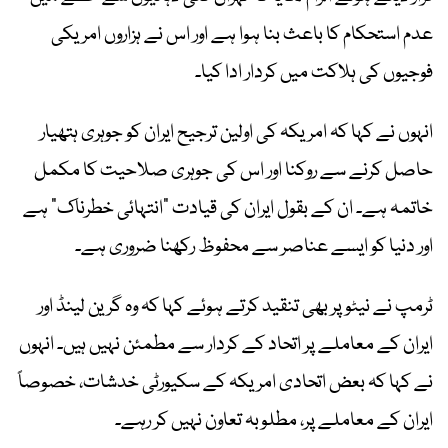
عدم استحکام کا باعث بنا ہوا ہے اور اس نے ہزاروں امریکی
فوجیوں کی ہلاکت میں کردار ادا کیا۔
انہوں نے کہا کہ امریکہ کی اولین ترجیح ایران کو جوہری ہتھیار
حاصل کرنے سے روکنا اور اس کی جوہری صلاحیت کا مکمل
خاتمہ ہے۔ ان کے بقول ایران کی قیادت “انتہائی خطرناک” ہے
اور دنیا کو ایسے عناصر سے محفوظ رکھنا ضروری ہے۔
ٹرمپ نے نیٹو پر بھی تنقید کرتے ہوئے کہا کہ وہ گرین لینڈ اور
ایران کے معاملے پر اتحاد کے کردار سے مطمئن نہیں ہیں۔ انہوں
نے کہا کہ بعض اتحادی امریکہ کے سکیورٹی خدشات، خصوصاً
ایران کے معاملے پر، مطلوبہ تعاون نہیں کر رہے۔