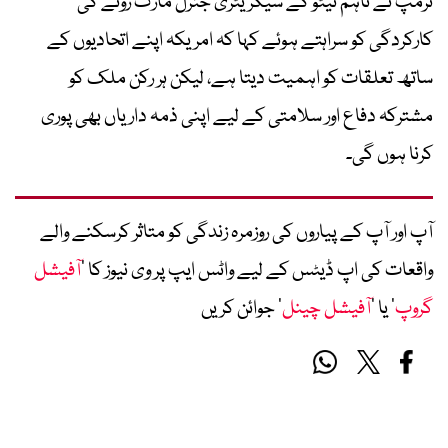
ٹرمپ نے تاہم نیٹو کے سیکریٹری جنرل مارک روٹے کی
کارکردگی کو سراہتے ہوئے کہا کہ امریکہ اپنے اتحادیوں کے
ساتھ تعلقات کو اہمیت دیتا ہے، لیکن ہر رکن ملک کو
مشترکہ دفاع اور سلامتی کے لیے اپنی ذمہ داریاں بھی پوری
کرنا ہوں گی۔
آپ اور آپ کے پیاروں کی روزمرہ زندگی کو متاثر کرسکنے والے
واقعات کی اپ ڈیٹس کے لیے واٹس ایپ پر وی نیوز کا ’
آفیشل
گروپ
‘ یا ’
آفیشل چینل
‘ جوائن کریں