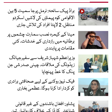
براڈ پیک سانحہ: نرمل پرجا سمیت 5 بین
الاقوامی کوہ پیماؤں کی لاشیں اسکردو
منتقل، 2 لاپتا افراد کی تلاش جاری
میٹا کے کیمرہ نصب سمارٹ چشموں پر
برطانیہ میں رازداری کے خدشات، کئی
مقامات پر پابندی
وزیراعظم شہباز شریف سے سفیرجیانگ
زیڈونگ کی ملاقات، چینی صدر شی جن
پنگ کا خط پہنچایا
فیک نیوز روکنے کے لیے صحافتی برادری
کو کردار ادا کرنا ہوگا، عظمیٰ بخاری
پشاور: افغان باشندوں کے غیر قانونی
شناختی کارڈز کے خلاف کارروائیاں تیز،