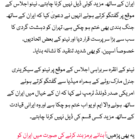
ایران کے ساتھ مزید کوئی ڈیل نہیں کرنا چاہتے۔ نیٹو اجلاس کے
موقع پر گفتگو کرتے ہوئے انہوں نے دعویٰ کیا کہ ایران کے ساتھ
جنگ بندی بھی ختم ہو چکی ہے، تہران کو دہشت گردی کا
سب سے بڑا سرپرست قرار دیا اور نیٹو کے بعض اتحادیوں،
خصوصاً اسپین، کو بھی شدید تنقید کا نشانہ بنایا۔
نیٹو کے انقرہ سربراہی اجلاس کے موقع پر نیٹو کے سیکریٹری
جنرل مارک روٹے کے ہمراہ میڈیا سے گفتگو کرتے ہوئے
امریکی صدر ڈونلڈ ٹرمپ نے کہا کہ ان کے خیال میں ایران کے
ساتھ ہونے والا ایم او یو اب ختم ہو چکا ہے اور وہ ایرانی قیادت
کے ساتھ مزید کسی قسم کی ڈیل نہیں کرنا چاہتے۔
یہ بھی پڑھیں:
آبنائے ہرمز بند کرنے کی صورت میں ایران کو