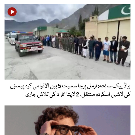
براڈ پیک سانحہ: نرمل پرجا سمیت 5 بین الاقوامی کوہ پیماؤں
کی لاشیں اسکردو منتقل، 2 لاپتا افراد کی تلاش جاری