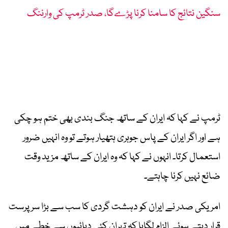
سنگین نتائج کا سامنا کرنا پڑےگا، صدر ٹرمپ کی وارننگ
ٹرمپ نے کہا کہ ایران کے ساتھ جنگ بندی بھی ختم ہو چکی
ہے اور اگر ایران کے پاس جوہری ہتھیار ہوتے تو وہ انہیں ضرور
استعمال کرتا۔ انہوں نے کہا کہ وہ ایران کے ساتھ مزید وقت
ضائع نہیں کرنا چاہتے۔
امریکی صدر نے ایران کو دہشت گردی کا سب سے بڑا سرپرست
قرار دیتے ہوئے الزام لگایا کہ تہران کئی دہائیوں سے خطے میں