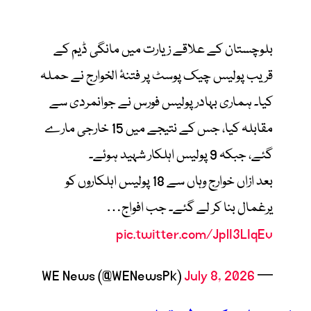
بلوچستان کے علاقے زیارت میں مانگی ڈیم کے
قریب پولیس چیک پوسٹ پر فتنۂ الخوارج نے حملہ
کیا۔ ہماری بہادر پولیس فورس نے جوانمردی سے
مقابلہ کیا، جس کے نتیجے میں 15 خارجی مارے
گئے، جبکہ 9 پولیس اہلکار شہید ہوئے۔
بعد ازاں خوارج وہاں سے 18 پولیس اہلکاروں کو
یرغمال بنا کر لے گئے۔ جب افواج…
pic.twitter.com/JplI3LIqEv
July 8, 2026
— WE News (@WENewsPk)