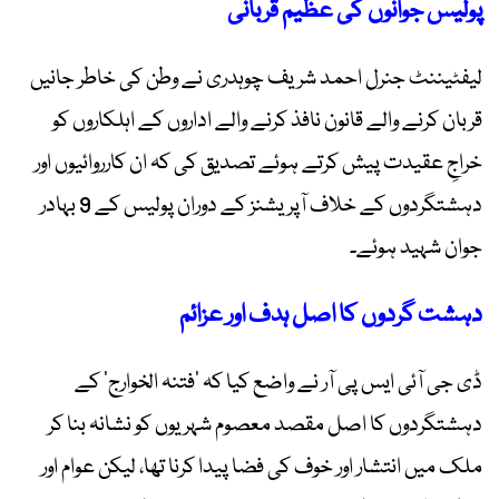
پولیس جوانوں کی عظیم قربانی
لیفٹیننٹ جنرل احمد شریف چوہدری نے وطن کی خاطر جانیں
قربان کرنے والے قانون نافذ کرنے والے اداروں کے اہلکاروں کو
خراجِ عقیدت پیش کرتے ہوئے تصدیق کی کہ ان کارروائیوں اور
دہشتگردوں کے خلاف آپریشنز کے دوران پولیس کے 9 بہادر
جوان شہید ہوئے۔
دہشت گردوں کا اصل ہدف اور عزائم
ڈی جی آئی ایس پی آر نے واضع کیا کہ ’فتنہ الخوارج‘ کے
دہشتگردوں کا اصل مقصد معصوم شہریوں کو نشانہ بنا کر
ملک میں انتشار اور خوف کی فضا پیدا کرنا تھا، لیکن عوام اور