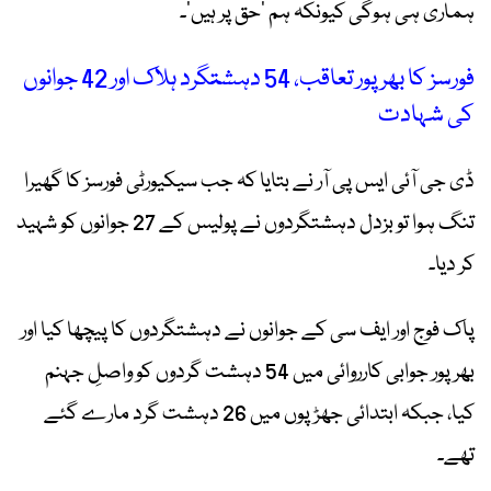
ہماری ہی ہوگی کیونکہ ہم ’حق پر ہیں‘۔
فورسز کا بھرپور تعاقب، 54 دہشتگرد ہلاک اور 42 جوانوں
کی شہادت
ڈی جی آئی ایس پی آر نے بتایا کہ جب سیکیورٹی فورسز کا گھیرا
تنگ ہوا تو بزدل دہشتگردوں نے پولیس کے 27 جوانوں کو شہید
کر دیا۔
پاک فوج اور ایف سی کے جوانوں نے دہشتگردوں کا پیچھا کیا اور
بھرپور جوابی کارروائی میں 54 دہشت گردوں کو واصلِ جہنم
کیا، جبکہ ابتدائی جھڑپوں میں 26 دہشت گرد مارے گئے
تھے۔