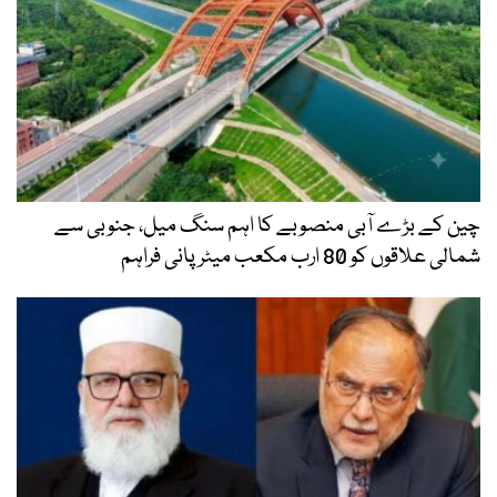
چین کے بڑے آبی منصوبے کا اہم سنگ میل، جنوبی سے
شمالی علاقوں کو 80 ارب مکعب میٹر پانی فراہم