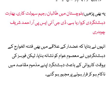
یہ بھی پڑھیں:
بلوچستان میں طالبان رجیم سہولت کاری، بھارت
دہشتگردی کروا رہا ہے، ڈی جی آئی ایس پی آر احمد شریف
چوہدری
انہوں نے بتایا کہ خضدار کے علاقے میں بھی فتنہ الخوارج کے
دہشتگردوں نے معصوم عوام کو نشانہ بنایا، لیکن فورسز کی
بروقت کارروائی کے باعث دہشتگرد اپنے مذموم مقاصد میں
ناکام ہو کر فرار ہونے پر مجبور ہو گئے۔