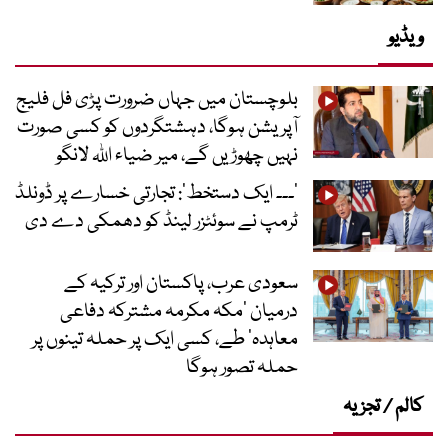
ویڈیو
بلوچستان میں جہاں ضرورت پڑی فل فلیج
آپریشن ہوگا، دہشتگردوں کو کسی صورت
نہیں چھوڑیں گے، میر ضیاء اللہ لانگو
’۔۔۔ ایک دستخط‘: تجارتی خسارے پر ڈونلڈ
ٹرمپ نے سوئٹزر لینڈ کو دھمکی دے دی
سعودی عرب، پاکستان اور ترکیہ کے
درمیان ’مکہ مکرمہ مشترکہ دفاعی
معاہدہ‘ طے، کسی ایک پر حملہ تینوں پر
حملہ تصور ہوگا
کالم / تجزیہ