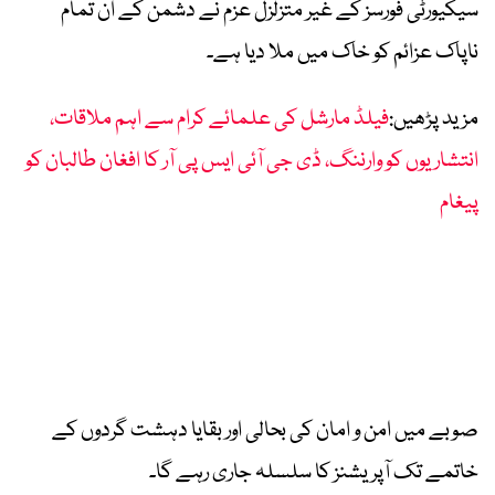
سیکیورٹی فورسز کے غیر متزلزل عزم نے دشمن کے ان تمام
ناپاک عزائم کو خاک میں ملا دیا ہے۔
مزید پڑھیں:
فیلڈ مارشل کی علمائے کرام سے اہم ملاقات،
انتشاریوں کو وارننگ، ڈی جی آئی ایس پی آر کا افغان طالبان کو
پیغام
صوبے میں امن و امان کی بحالی اور بقایا دہشت گردوں کے
خاتمے تک آپریشنز کا سلسلہ جاری رہے گا۔