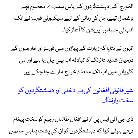
الخوارج‘ کے دہشتگردوں کے پاس ہمارے معصوم بچے
یرغمال تھے، جن کی رہائی کے لیے سیکیورٹی فورسز نے ایک
انتہائی حساس آپریشن کا آغاز کیا۔
انہوں نے بتایا کہ زیارت کے پہاڑوں میں فورسز اور خارجیوں کے
درمیان شدید فائرنگ کا تبادلہ اب بھی چل رہا ہے اور اس
کارروائی میں اب تک متعدد خوارج مارے جا چکے ہیں۔
غیر قانونی افغانوں کی بے دخلی اور دہشتگردوں کو
سخت وارننگ
ڈی جی آئی ایس پی آر نے افغان طالبان رجیم کو سخت پیغام
دیتے ہوئے کہا کہ دہشتگردوں کو ان کی پشت پناہی حاصل