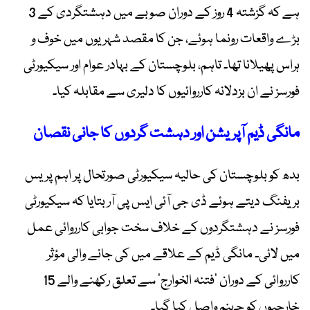
ہے کہ گزشتہ 4 روز کے دوران صوبے میں دہشتگردی کے 3
بڑے واقعات رونما ہوئے، جن کا مقصد شہریوں میں خوف و
ہراس پھیلانا تھا۔ تاہم، بلوچستان کے بہادر عوام اور سیکیورٹی
فورسز نے ان بزدلانہ کارروائیوں کا دلیری سے مقابلہ کیا۔
مانگی ڈیم آپریشن اور دہشت گردوں کا جانی نقصان
بدھ کو بلوچستان کی حالیہ سیکیورٹی صورتحال پر اہم پریس
بریفنگ دیتے ہوئے ڈی جی آئی ایس پی آر بتایا کہ سیکیورٹی
فورسز نے دہشتگردوں کے خلاف سخت جوابی کارروائی عمل
میں لائی۔ مانگی ڈیم کے علاقے میں کی جانے والی مؤثر
کارروائی کے دوران ’فتنہ الخوارج‘ سے تعلق رکھنے والے 15
خارجیوں کو جہنم واصل کیا گیا۔