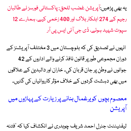
یہ بھی پڑھیں:
آپریشن غضب للحق: پاکستانی فورسز نے طالبان
رجیم کے 274 اہلکار ہلاک اور 400 زخمی کیے، ہمارے 12
سپوت شہید ہوئے، ڈی جی آئی ایس پی آر
انہوں نے تصدیق کی کہ بلوچستان میں 3 مختلف آپریشنز کے
دوران مجموعی طور پر قانون نافذ کرنے والے اداروں کے 42
جوانوں نے وطن پر جان قربان کی۔ خاران اور دالبدین کے علاقوں
میں بھی دہشت گردوں کے خلاف مؤثر کارروائیاں کی گئیں۔
معصوم بچوں کو یرغمال بنانے پر زیارت کے پہاڑوں میں
آپریشن
لیفٹیننٹ جنرل احمد شریف چوہدری نے انکشاف کیا کہ ’فتنہ