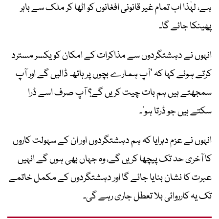
ہے، لہٰذا اب تمام غیر قانونی افغانوں کو اٹھا کر ملک سے باہر
پھینکا جائے گا۔
انہوں نے دہشتگردوں سے مذاکرات کے امکان کو یکسر مسترد
کرتے ہوئے کہا کہ ’آپ ہمارے بچوں پر ہاتھ ڈالیں گے اور آپ
سمجھتے ہیں ہم بات چیت کریں گے؟ آپ صرف اسے ڈرا
سکتے ہیں جو ڈرتا ہو‘۔
انہوں نے عزم دہرایا کہ ہم دہشتگردوں اور ان کے سہولت کاروں
کا آخری حد تک پیچھا کریں گے، وہ جہاں بھی ہوں گے انہیں
عبرت کا نشان بنایا جائے گا اور دہشتگردوں کے مکمل خاتمے
تک یہ کارروائی بلا تعطل جاری رہے گی۔