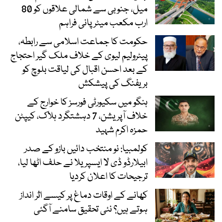
میل، جنوبی سے شمالی علاقوں کو 80
ارب مکعب میٹر پانی فراہم
حکومت کا جماعت اسلامی سے رابطہ،
پیٹرولیم لیوی کے خلاف ملک گیر احتجاج
کے بعد احسن اقبال کی لیاقت بلوچ کو
بریفنگ کی پیشکش
ہنگو میں سکیورٹی فورسز کا خوارج کے
خلاف آپریشن، 7 دہشتگرد ہلاک، کیپٹن
حمزہ اکرم شہید
کولمبیا: نو منتخب دائیں بازو کے صدر
ابیلارڈو ڈی لا ایسپریلا نے حلف اٹھا لیا،
ترجیحات کا اعلان کردیا
کھانے کے اوقات دماغ پر کیسے اثر انداز
ہوتے ہیں؟ نئی تحقیق سامنے آگئی