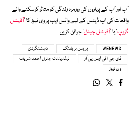
آپ اور آپ کے پیاروں کی روزمرہ زندگی کو متاثر کرسکنے والے
واقعات کی اپ ڈیٹس کے لیے واٹس ایپ پر وی نیوز کا ’
آفیشل
گروپ
‘ یا ’
آفیشل چینل
‘ جوائن کریں
WENEWS
پریس بریفنگ
دہشتگردی
ڈی جی آئی ایس پی آر
لیفٹیننٹ جنرل احمد شریف
وی نیوز