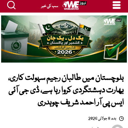
سب کی خبر
بلوچستان میں طالبان رجیم سہولت کاری،
بھارت دہشتگردی کروا رہا ہے، ڈی جی آئی
ایس پی آر احمد شریف چوہدری
بدھ 8 جولائی 2026