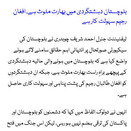
بلوچستان دہشتگردی میں بھارت ملوث ہے، افغان
رجیم سہولت کار ہے
لیفٹیننٹ جنرل احمد شریف چوہدری نے بلوچستان کی
سیکیورٹی صورتحال پر انتہائی اہم حقائق سامنے لاتے ہوئے
واضع کیا ہے کہ بلوچستان میں ہونے والی حالیہ دہشتگردی
کے پیچھے براہِ راست بھارت ملوث ہے، جبکہ ان دہشتگردوں
کو افغان طالبان رجیم کی پشت پناہی اور سہولت کاری حاصل
ہے۔
انہوں نے دوٹوک الفاظ میں کہا کہ دشمنوں کو بلوچستان اور
پاکستان کی ترقی ہضم نہیں ہو رہی، لیکن اس جنگ میں فتح