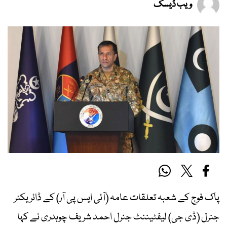
ویب ڈیسک
پاک فوج کے شعبہ تعلقات عامہ (آئی ایس پی آر) کے ڈائریکٹر
جنرل (ڈی جی) لیفٹیننٹ جنرل احمد شریف چوہدری نے کہا