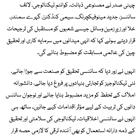
چینی صدر نے مصنوعی ذہانت، کوانٹم ٹیکنالوجی، لائف
سائنسز، جدید مینوفیکچرنگ، سیمی کنڈکٹرز، گہرے سمندر،
خلا اور زیرِ زمین وسائل جیسے شعبوں کو مستقبل کی ترجیحات
قرار دیتے ہوئے کہا کہ انہی میدانوں میں سرمایہ کاری اور تحقیق
چین کی عالمی مسابقت کو مضبوط بنائے گی۔
انہوں نے زور دیا کہ سائنسی تحقیق کو صنعت سے جوڑا جائے،
نئی ٹیکنالوجیز کو تجارتی بنیادوں پر فروغ دیا جائے، دانشورانہ
املاک کے تحفظ کو مزید مضبوط بنایا جائے اور نوجوان سائنس
دانوں کی تربیت کے لیے مؤثر اقدامات کیے جائیں۔ ساتھ ہی
انہوں نے سائنسی اخلاقیات، ٹیکنالوجی کی سلامتی اور تحقیق
کے ذمہ دارانہ استعمال کو بھی آئندہ ترقی کا لازمی حصہ قرار