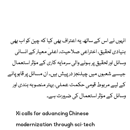
انہوں نے اس کے ساتھ یہ اعتراف بھی کیا کہ چین کو اب بھی
بنیادی تحقیق، اختراعی صلاحیت، اعلیٰ معیار کے انسانی
وسائل اور تحقیق پر ہونے والی سرمایہ کاری کے مؤثر استعمال
جیسے شعبوں میں چیلنجز درپیش ہیں۔ ان مسائل پر قابو پانے
کے لیے مربوط قومی حکمت عملی، بہتر منصوبہ بندی اور
وسائل کے مؤثر استعمال کی ضرورت ہے۔
Xi calls for advancing Chinese
modernization through sci-tech