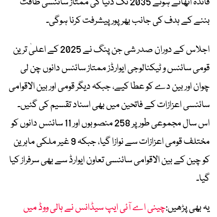
فائدہ اٹھاتے ہوئے 2035 تک دنیا کی ممتاز سائنسی طاقت
بننے کے ہدف کی جانب بھرپور پیشرفت کرنا ہوگی۔
اجلاس کے دوران صدر شی جن پنگ نے 2025 کے اعلیٰ ترین
قومی سائنس و ٹیکنالوجی ایوارڈز ممتاز سائنس دانوں چن لی
چوان اور بین دے کو عطا کیے، جبکہ دیگر قومی اور بین الاقوامی
سائنسی اعزازات کے فاتحین میں بھی اسناد تقسیم کی گئیں۔
اس سال مجموعی طور پر 258 منصوبوں اور 11 سائنس دانوں کو
مختلف قومی اعزازات سے نوازا گیا، جبکہ 9 غیر ملکی ماہرین
کو چین کے بین الاقوامی سائنسی تعاون ایوارڈ سے بھی سرفراز کیا
گیا۔
یہ بھی پڑھیں:
چینی اے آئی ایپ سیڈانس نے ہالی ووڈ میں