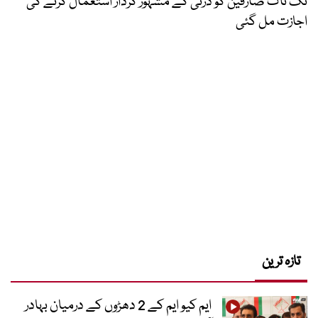
ٹک ٹاک صارفین کو ڈزنی کے مشہور کردار استعمال کرنے کی
اجازت مل گئی
تازہ ترین
ایم کیو ایم کے 2 دھڑوں کے درمیان بہادر