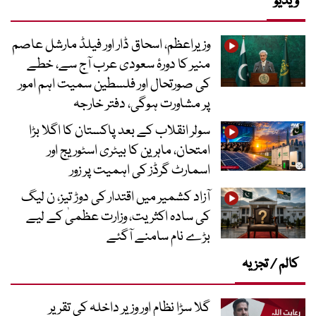
ویڈیو
وزیراعظم، اسحاق ڈار اور فیلڈ مارشل عاصم
منیر کا دورۂ سعودی عرب آج سے، خطے
کی صورتحال اور فلسطین سمیت اہم امور
پر مشاورت ہوگی، دفتر خارجہ
سولر انقلاب کے بعد پاکستان کا اگلا بڑا
امتحان، ماہرین کا بیٹری اسٹوریج اور
اسمارٹ گرڈز کی اہمیت پر زور
آزاد کشمیر میں اقتدار کی دوڑ تیز، ن لیگ
کی سادہ اکثریت، وزارت عظمیٰ کے لیے
بڑے نام سامنے آگئے
کالم / تجزیہ
گلا سڑا نظام اور وزیر داخلہ کی تقریر