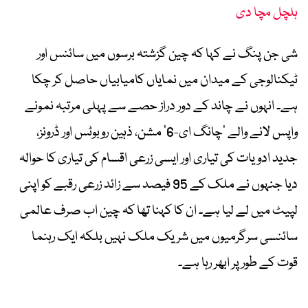
ہلچل مچا دی
شی جن پنگ نے کہا کہ چین گزشتہ برسوں میں سائنس اور
ٹیکنالوجی کے میدان میں نمایاں کامیابیاں حاصل کر چکا
ہے۔ انہوں نے چاند کے دور دراز حصے سے پہلی مرتبہ نمونے
واپس لانے والے ’چانگ ای-6‘ مشن، ذہین روبوٹس اور ڈرونز،
جدید ادویات کی تیاری اور ایسی زرعی اقسام کی تیاری کا حوالہ
دیا جنہوں نے ملک کے 95 فیصد سے زائد زرعی رقبے کو اپنی
لپیٹ میں لے لیا ہے۔ ان کا کہنا تھا کہ چین اب صرف عالمی
سائنسی سرگرمیوں میں شریک ملک نہیں بلکہ ایک رہنما
قوت کے طور پر ابھر رہا ہے۔