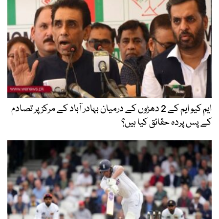
ایم کیو ایم کے 2 دھڑوں کے درمیان بہادر آباد کے مرکز پر تصادم
کے پس پردہ حقائق کیا ہیں؟