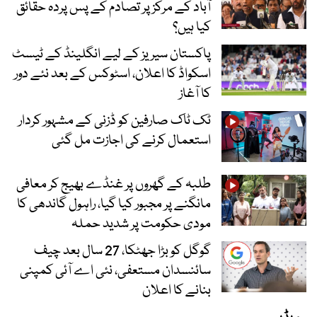
آباد کے مرکز پر تصادم کے پس پردہ حقائق
کیا ہیں؟
پاکستان سیریز کے لیے انگلینڈ کے ٹیسٹ
اسکواڈ کا اعلان، اسٹوکس کے بعد نئے دور
کا آغاز
ٹک ٹاک صارفین کو ڈزنی کے مشہور کردار
استعمال کرنے کی اجازت مل گئی
طلبہ کے گھروں پر غنڈے بھیج کر معافی
مانگنے پر مجبور کیا گیا، راہول گاندھی کا
مودی حکومت پر شدید حملہ
گوگل کو بڑا جھٹکا، 27 سال بعد چیف
سائنسدان مستعفی، نئی اے آئی کمپنی
بنانے کا اعلان