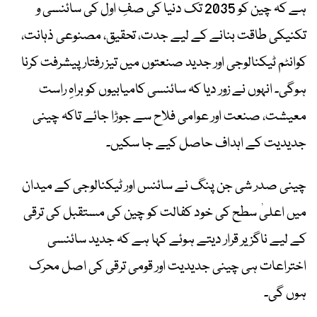
ہے کہ چین کو 2035 تک دنیا کی صفِ اول کی سائنسی و
تکنیکی طاقت بنانے کے لیے جدت، تحقیق، مصنوعی ذہانت،
کوانٹم ٹیکنالوجی اور جدید صنعتوں میں تیز رفتار پیشرفت کرنا
ہوگی۔ انہوں نے زور دیا کہ سائنسی کامیابیوں کو براہِ راست
معیشت، صنعت اور عوامی فلاح سے جوڑا جائے تاکہ چینی
جدیدیت کے اہداف حاصل کیے جا سکیں۔
چینی صدر شی جن پنگ نے سائنس اور ٹیکنالوجی کے میدان
میں اعلیٰ سطح کی خود کفالت کو چین کی مستقبل کی ترقی
کے لیے ناگزیر قرار دیتے ہوئے کہا ہے کہ جدید سائنسی
اختراعات ہی چینی جدیدیت اور قومی ترقی کی اصل محرک
ہوں گی۔