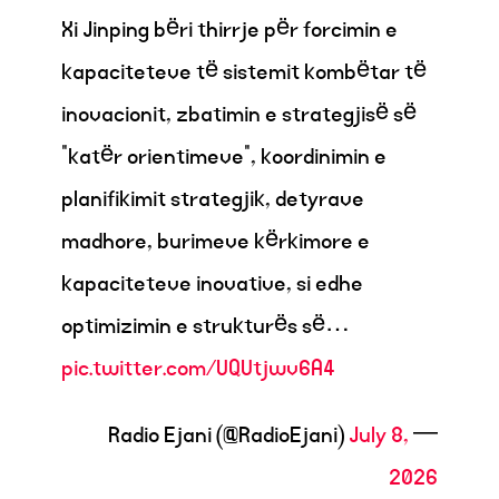
Xi Jinping bëri thirrje për forcimin e
kapaciteteve të sistemit kombëtar të
inovacionit, zbatimin e strategjisë së
"katër orientimeve", koordinimin e
planifikimit strategjik, detyrave
madhore, burimeve kërkimore e
kapaciteteve inovative, si edhe
optimizimin e strukturës së…
pic.twitter.com/UQUtjwv6A4
July 8,
— Radio Ejani (@RadioEjani)
2026