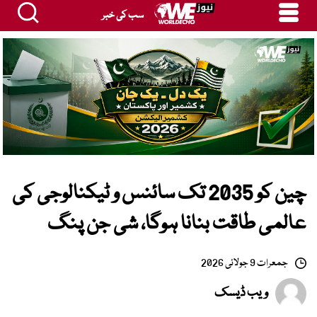
سب کی خبر
چین کو 2035 تک سائنس و ٹیکنالوجی کی
عالمی طاقت بنانا ہوگا، شی جن پنگ
جمعرات 9 جولائی 2026
ویب ڈیسک