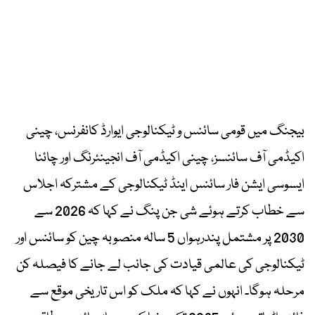
بیجنگ میں قومی سائنس و ٹیکنالوجی ایوارڈ کانفرنس، چینی
اکیڈمی آف سائنسز، چینی اکیڈمی آف انجینئرنگ اور چائنا
ایسوسی ایشن فار سائنس اینڈ ٹیکنالوجی کے مشترکہ اجلاس
سے خطاب کرتے ہوئے شی جن پنگ نے کہا کہ 2026 سے
2030 پر مشتمل پندرہواں 5 سالہ منصوبہ چین کو سائنس اور
ٹیکنالوجی کی عالمی قیادت کی جانب لے جانے کا فیصلہ کن
مرحلہ ہوگا۔ انہوں نے کہا کہ ملک کو اس تاریخی موقع سے