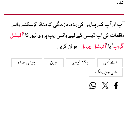
دیا۔
آپ اور آپ کے پیاروں کی روزمرہ زندگی کو متاثر کرسکنے والے
واقعات کی اپ ڈیٹس کے لیے واٹس ایپ پر وی نیوز کا ’
آفیشل
گروپ
‘ یا ’
آفیشل چینل
‘ جوائن کریں
اے آئی
ٹیکنالوجی
چین
چینی صدر
شی جن پنگ