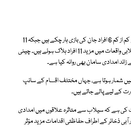
سرکاری اعداد و شمار کے مطابق سیلاب سے کم از کم 6 افراد جان کی بازی ہار چکے ہیں جبکہ 11
افراد لاپتا ہیں۔ ادھر صوبہ ہوبے میں الگ سیلابی واقعات میں مزید 11 افراد ہلاک ہوئے ہیں۔ چینی
میں شمار ہوتا ہے، جہاں مختلف اقسام کے سانپ
ارت کے لیے پالے جاتے ہیں۔
 کی ہے کہ سیلاب سے متاثرہ علاقوں میں امدادی
اور آبی ذخائر کے اطراف حفاظتی اقدامات مزید مؤثر