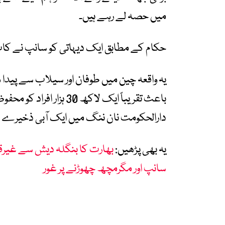
میں حصہ لے رہے ہیں۔
حکام کے مطابق ایک دیہاتی کو سانپ نے کاٹ
یہ واقعہ چین میں طوفان اور سیلاب سے پیدا
باعث تقریباً ایک لاکھ 0
دارالحکومت نان ننگ میں ایک آبی ذخیرے کا
یہ بھی پڑھیں:
بھارت کا بنگلہ دیش سے غیرق
سانپ اور مگرمچھ چھوڑنے پر غور