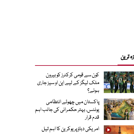
زہ ترین
کون سے قومی کرکٹرز کو بیرون
ملک لیگز کے لیے این او سیز جاری
ہوئے؟
پاکستان میں چھوٹے انتظامی
یونٹس، بہتر حکمرانی کی جانب اہم
قدم قرار
امریکی دباؤ پر یوکرین کا اہم تیل