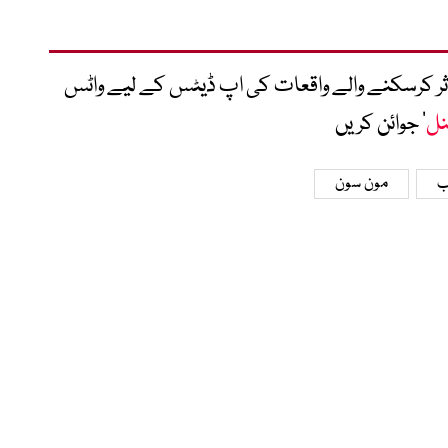
متاثر کرسکنے والے واقعات کی اپ ڈیٹس کے لیے واٹس
نل
‘ جوائن کریں
ب
مون سون