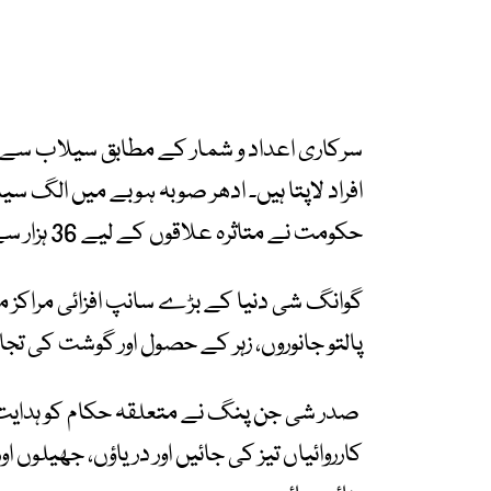
حکومت نے متاثرہ علاقوں کے لیے 36 ہزار سے زائد امدادی سامان بھی روانہ کیا ہے۔
گوانگ شی دنیا کے بڑے سانپ افزائی مراکز 
پالتو جانوروں، زہر کے حصول اور گوشت کی تج
صدر شی جن پنگ نے متعلقہ حکام کو ہدایت
کارروائیاں تیز کی جائیں اور دریاؤں، جھیلوں 