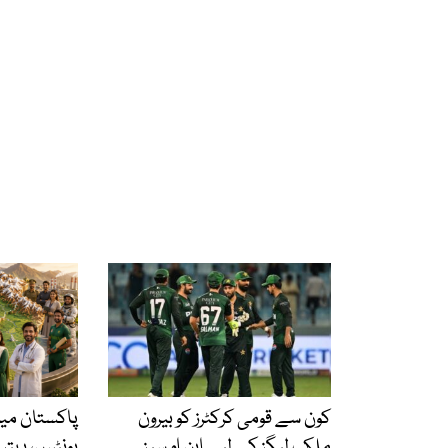
کون سے قومی کرکٹرز کو بیرون
پاکستان می
ملک لیگز کے لیے این او سیز
یونٹس، بہتر