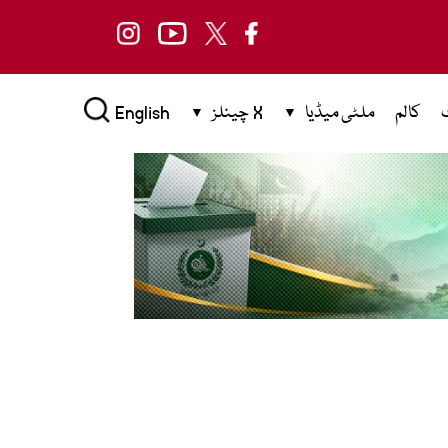
کالم
ملٹی میڈیا
X چینلز
English