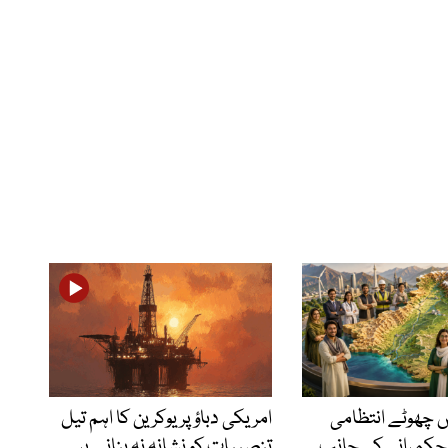
ں چھوٹے انتظامی
امریکی دباؤ پر یوکرین کا اہم تیل
 حکمرانی کی جانب
تنصیبات کو نشانہ نہ بنانے پر