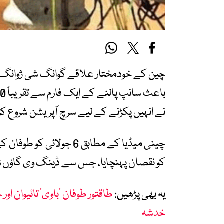
چین کے خودمختار علاقے گوانگ شی ژوانگ کے
نے انہیں پکڑنے کے لیے سرچ آپریشن شروع کر 
چینی میڈیا کے مطابق 6 ج
کو نقصان پہنچایا، جس سے ڈینگ وی گاؤں زیر
یہ بھی پڑھیں:
طاقتور طوفان ’باوی‘ تائیوان او
خدشہ