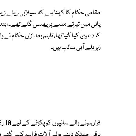
مقامی حکام کا کہنا ہے کہ سیلابی ریلے زیا
پانی میں تیرتے ملبے پر پھنس گئے تھے۔ ابتدا
کا دعویٰ کیا گیا تھا، تاہم بعد ازاں حکام 
زہریلے آبی سانپ ہیں۔
فرار
برقی جھٹکا دینے والے آلات فراہم کیے گئے 