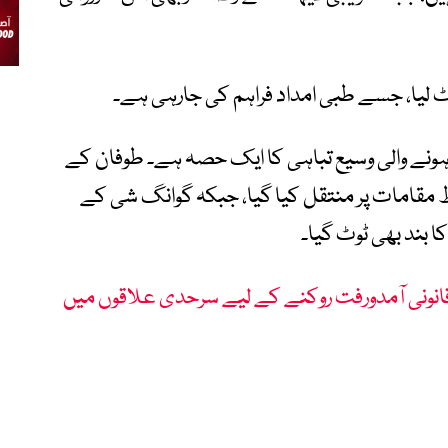
 لیا، جسے طبی امداد فراہم کی جارہی ہے۔
 ہونے والی وسیع تباہی کا ایک حصہ ہے۔ طوفان کے
3 ہزار افراد کو محفوظ مقامات پر منتقل کیا گیا، جبکہ گوانگ شی کے
 بند بھی ٹوٹ گیا۔
انونی آمدورفت روکنے کے لیے سرحدی علاقوں میں