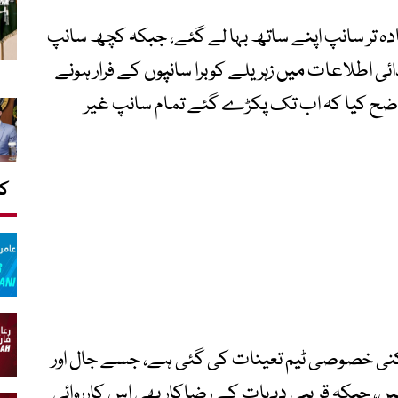
دہ تر سانپ اپنے ساتھ بہا لے گئے، جبکہ کچھ سانپ
ئی اطلاعات میں زہریلے کوبرا سانپوں کے فرار ہونے
نے واضح کیا کہ اب تک پکڑے گئے تمام سانپ غیر
کا
 ہونے والے سانپوں کو پکڑنے کے لیے 10 رکنی خصوصی ٹیم تعینات کی گئی ہے، جسے جال اور
ہیں، جبکہ قریبی دیہات کے رضاکار بھی اس کارروائی