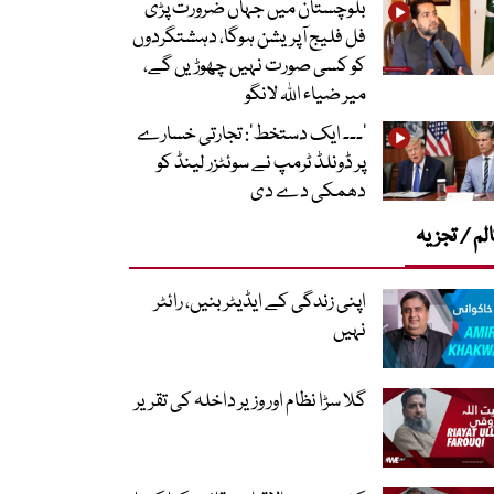
بلوچستان میں جہاں ضرورت پڑی
فل فلیج آپریشن ہوگا، دہشتگردوں
کو کسی صورت نہیں چھوڑیں گے،
میر ضیاء اللہ لانگو
’۔۔۔ ایک دستخط‘: تجارتی خسارے
پر ڈونلڈ ٹرمپ نے سوئٹزر لینڈ کو
دھمکی دے دی
لم / تجزیہ
اپنی زندگی کے ایڈیٹر بنیں، رائٹر
نہیں
گلا سڑا نظام اور وزیر داخلہ کی تقریر