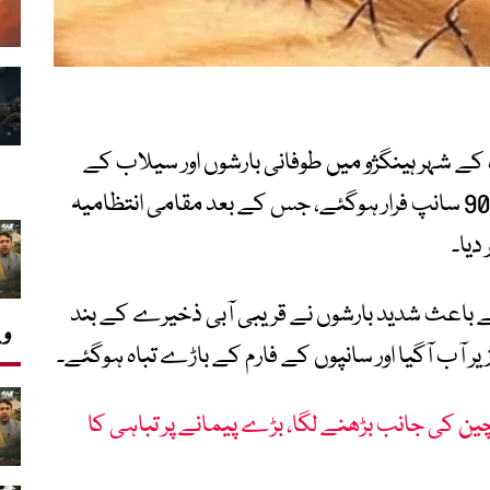
 شہر ہینگژو میں طوفانی بارشوں اور سیلاب کے
باعث سانپ پالنے کے ایک فارم سے تقریباً 900 سانپ فرار ہوگئے، جس کے بعد مقامی انتظامیہ
دیا۔
ولائی کو طوفان کے باعث شدید بارشوں نے قریبی آبی ذخیرے کے بند
وی
 آب آگیا اور سانپوں کے فارم کے باڑے تباہ ہوگئے۔
ر چین کی جانب بڑھنے لگا، بڑے پیمانے پر تباہی کا