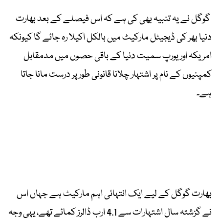
گوگل نے یہ تنبیہ بھی کی ہے کہ اس فیصلے کے بعد بھارت
دنیا بھر کی ڈیجیٹل مارکیٹ میں بالکل اکیلا رہ جائے گا کیونکہ
امریکہ اور یورپ سمیت دنیا کے باقی حصوں میں مدمقابل
کمپنیوں کے نام پر اشتہار چلانا قانونی طور پر درست مانا جاتا
ہے۔
بھارت گوگل کے لیے ایک انتہائی اہم مارکیٹ ہے جہاں اس
نے گزشتہ سال اشتہارات سے 4.1 ارب ڈالرز کمائے تھے، یہی وجہ