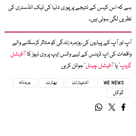
ہے کہ اس کیس کے نتیجے پر پوری دنیا کی ٹیک انڈسٹری کی
نظریں لگی ہوئی ہیں۔
آپ اور آپ کے پیاروں کی روزمرہ زندگی کو متاثر کرسکنے والے
واقعات کی اپ ڈیٹس کے لیے واٹس ایپ پر وی نیوز کا ’
آفیشل
گروپ
‘ یا ’
آفیشل چینل
‘ جوائن کریں
WE NEWS
اشتہارات
بھارت
جرمانہ
گوگل