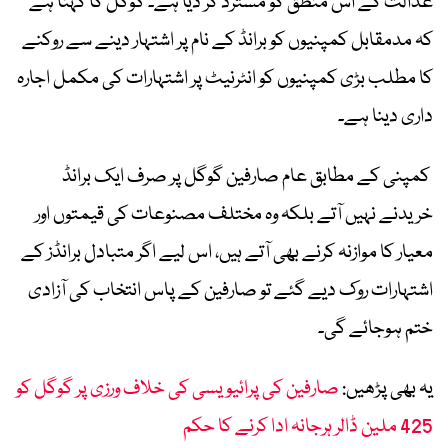
عدالت کے اس منطق کو مسترد کر دیا ہے۔ گوگل کا کہنا ہے
کہ مدمقابل کمپنیوں کو برانڈ کے نام پر اشتہار دینے سے روکنے
کا مطلب بڑی کمپنیوں کو انٹرنیٹ پر اشتہارات کی مکمل اجارہ
داری دینا ہے۔
کمپنی کے مطابق عام صارفین گوگل پر صرف ایک برانڈ
خریدنے نہیں آتے بلکہ وہ مختلف مصنوعات کی قیمتوں اور
معیار کا موازنہ کرنے بھی آتے ہیں، اس لیے اگر متبادل برانڈز کے
اشتہارات روک دیے گئے تو صارفین کے پاس انتخاب کی آزادی
ختم ہوجائے گی۔
یہ بھی پڑھیں:
صارفین کی پرائیویسی کی خلاف ورزی پر گوگل کو
425 ملین ڈالر ہرجانہ ادا کرنے کا حکم