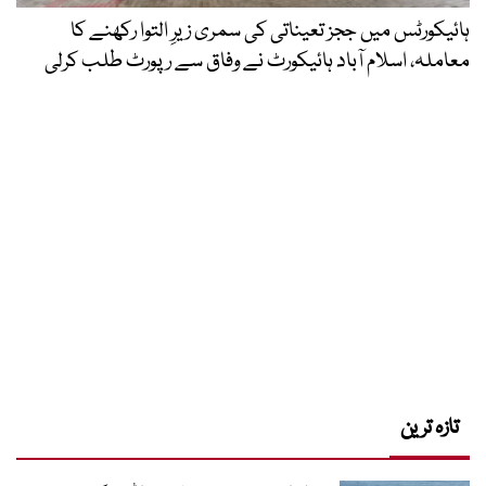
ہائیکورٹس میں ججز تعیناتی کی سمری زیرِ التوا رکھنے کا
معاملہ، اسلام آباد ہائیکورٹ نے وفاق سے رپورٹ طلب کرلی
تازہ ترین