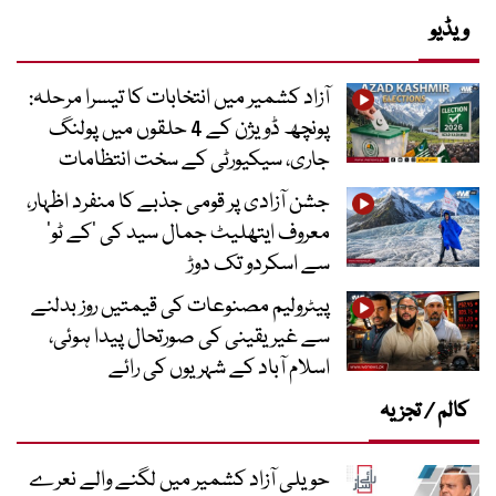
ویڈیو
آزاد کشمیر میں انتخابات کا تیسرا مرحلہ:
پونچھ ڈویژن کے 4 حلقوں میں پولنگ
جاری، سیکیورٹی کے سخت انتظامات
جشن آزادی پر قومی جذبے کا منفرد اظہار،
معروف ایتھلیٹ جمال سید کی ’کے ٹو‘
سے اسکردو تک دوڑ
پیٹرولیم مصنوعات کی قیمتیں روز بدلنے
سے غیر یقینی کی صورتحال پیدا ہوئی،
اسلام آباد کے شہریوں کی رائے
کالم / تجزیہ
حویلی آزاد کشمیر میں لگنے والے نعرے