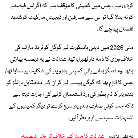
کردی ہے، جس میں کمپنی کا مؤقف ہے کہ اگر اس فیصلے
کو نہ بدلا گیا تو اس سے صارفین اور ڈیجیٹل مارکیٹ کو شدید
نقصان پہنچے گا۔
مئی 2026 میں دہلی ہائیکورٹ نے گوگل کو ٹریڈ مارک کی
خلاف ورزی کا ذمہ دار ٹھہرایا تھا، عدالت نے یہ فیصلہ بھارتی
باتھ روم فٹنگز بنانے والی کمپنی ہندویئر کی شکایت پر سنایا تھا،
جس کا الزام تھا کہ گوگل پیسے لے کر ان کے مدمقابل برانڈز کو
ہندویئر کا نام بطور کی ورڈ استعمال کرنے کی اجازت دیتا ہے
تاکہ جب کوئی صارف ہندویئر سرچ کرے تو دیگر کمپنیوں کے
اشتہارات سب سے اوپر نظر آئیں۔
یہ بھی پڑھیں:
عدالت کا میٹا کے خلاف تاریخی فیصلہ،