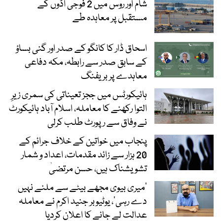
شام اور روس میں 2 فوجی اڈوں کے
مستقبل پر معاہدہ طے
اسحاق ڈار کا کانگو کے صدر اور گنی بساؤ
کے سابق صدر سے رابطہ، مکہ دفاعی
معاہدے پر بریفنگ
ہائیکورٹس میں ججز تعیناتی کی سمری زیرِ
التوا رکھنے کا معاملہ، اسلام آباد ہائیکورٹ
نے وفاق سے رپورٹ طلب کرلی
پنجاب میں خواتین کے خلاف جرائم کے
20 ہزار سے زائد مقدمات، اعداد و شمار
تشویشناک ہیں، حسن مرتضیٰ
’میری بیوی مجھے بیٹے سے ملنے نہیں
دے رہی‘، یوٹیوبر جنید اکرم نے معاملہ
عدالت لے جانے کا اعلان کردیا