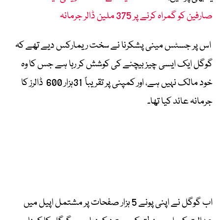
صارفین کو گمراہ کرنے پر 375 ملین ڈالر جرمانہ
اس پر جسٹس مینی پشکرنا نے سخت ریمارکس دیے تھے کہ
گوگل ایک ایسی چیز بیچنے کی کوشش کر رہا ہے جس کا وہ
خود مالک نہیں ہے، اور کمپنی پر تقریباً 31ہزار 600 ڈالرز کا
جرمانہ عائد کیا تھا۔
اب گوگل نے اپنی پونے 5 ہزار صفحات پر مشتمل اپیل میں