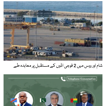
شام اور روس میں 2 فوجی اڈوں کے مستقبل پر معاہدہ طے