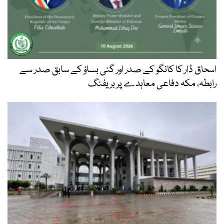
اسحاق ڈار کا کانگو کے صدر اور گنی بساؤ کے سابق صدر سے
رابطہ، مکہ دفاعی معاہدے پر بریفنگ