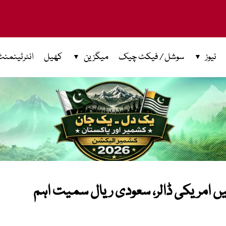
نیوز
سوشل / فیکٹ چیک
میگزین
کھیل
انٹرٹینمنٹ
ے میں امریکی ڈالر، سعودی ریال سمیت اہم