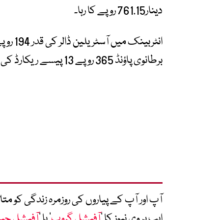
دینار761.15 روپے کا رہا۔
برطانوی پاؤنڈ 365 روپے 13 پیسے ریکارڈ کی گئی۔
آپ اور آپ کے پیاروں کی روزمرہ زندگی کو 
ایپ پر وی نیوز کا ’
آفیشل گروپ
‘ یا ’
آفیشل چی