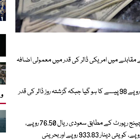
مقابلے میں امریکی ڈالر کی قدر میں معمولی اضافہ
حالیہ تبدیلی کے بعد انٹربینک میں ڈالر287 روپے 98 پیسے کا ہو گیا جبکہ گزشتہ روز ڈالر کی قدر
وی
اسٹیٹ بینک آف پاکستان کی کرنسی ایکسچینج رپورٹ کے مطابق سعودی ریال 76.50 روپے،
اماراتی درہم78.13 روپے، قطری ریال 78.74 روپے، کویتی دینار 933.83 روپے اور بحرینی