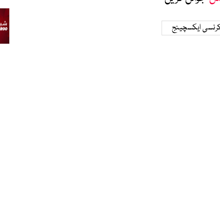
رنسی ایکسچینج