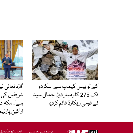
کے ٹو بیس کیمپ سے اسکردو
’اللہ تعالیٰ
تک 275 کلومیٹر دوڑ، جمال سید
شریفین کی 
نے قومی ریکارڈ قائم کردیا
ہے‘، مکہ د
اراکین پارلی
پرائیویسی پالیسی
تحریر/ویڈیو بھ