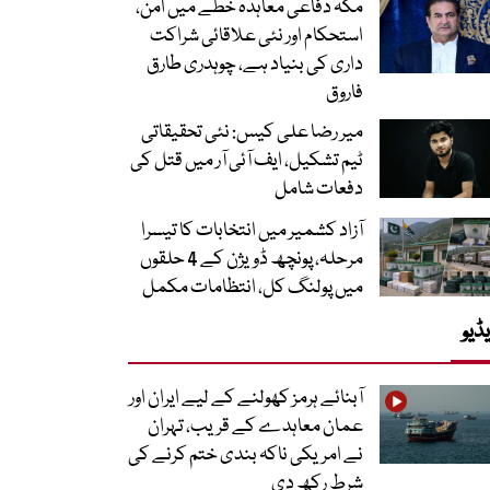
مکہ دفاعی معاہدہ خطے میں امن،
استحکام اور نئی علاقائی شراکت
داری کی بنیاد ہے، چوہدری طارق
فاروق
میر رضا علی کیس: نئی تحقیقاتی
ٹیم تشکیل، ایف آئی آر میں قتل کی
دفعات شامل
آزاد کشمیر میں انتخابات کا تیسرا
مرحلہ، پونچھ ڈویژن کے 4 حلقوں
میں پولنگ کل، انتظامات مکمل
ڈیو
آبنائے ہرمز کھولنے کے لیے ایران اور
عمان معاہدے کے قریب، تہران
نے امریکی ناکہ بندی ختم کرنے کی
شرط رکھ دی