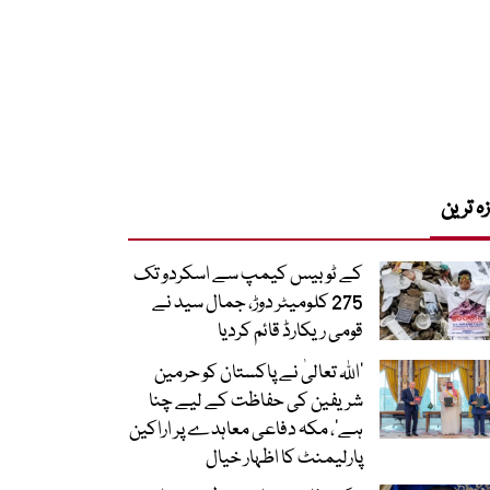
زہ ترین
کے ٹو بیس کیمپ سے اسکردو تک
275 کلومیٹر دوڑ، جمال سید نے
قومی ریکارڈ قائم کردیا
’اللہ تعالیٰ نے پاکستان کو حرمین
شریفین کی حفاظت کے لیے چنا
ہے‘، مکہ دفاعی معاہدے پر اراکین
پارلیمنٹ کا اظہار خیال