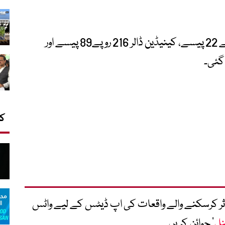
انٹربینک میں آسٹریلین ڈالر کی قدر 194 روپے 22 پیسے، کینیڈین ڈالر 216 روپے89 پیسے اور
کا
متاثر کرسکنے والے واقعات کی اپ ڈیٹس کے لیے واٹس
نل
‘ جوائن کریں