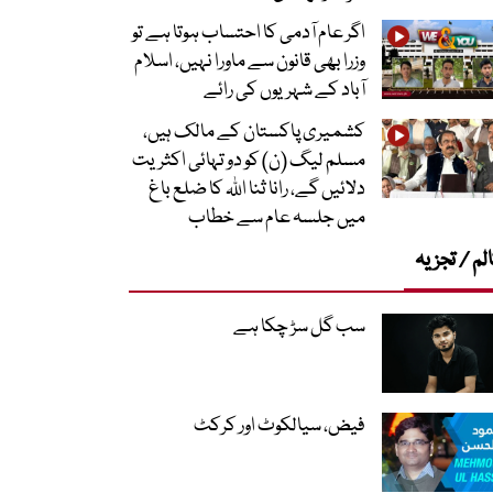
اگر عام آدمی کا احتساب ہوتا ہے تو
وزرا بھی قانون سے ماورا نہیں، اسلام
آباد کے شہریوں کی رائے
کشمیری پاکستان کے مالک ہیں،
مسلم لیگ (ن) کو دو تہائی اکثریت
دلائیں گے، رانا ثنا اللہ کا ضلع باغ
میں جلسہ عام سے خطاب
لم / تجزیہ
سب گل سڑ چکا ہے
فیض، سیالکوٹ اور کرکٹ