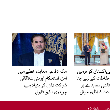
 نے پاکستان کو حرمین
مکہ دفاعی معاہدہ خطے میں
حفاظت کے لیے چنا
امن، استحکام اور نئی علاقائی
فاعی معاہدے پر
شراکت داری کی بنیاد ہے،
منٹ کا اظہار خیال
چوہدری طارق فاروق
یجیں
رابطہ کریں