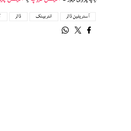
آسٹریلین ڈالر
انٹربینک
ڈالر
ک