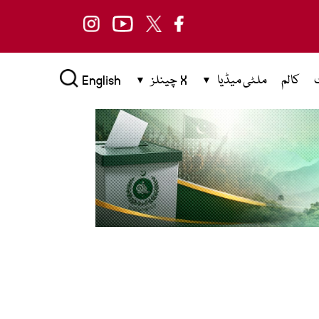
کالم
ملٹی میڈیا
X چینلز
English