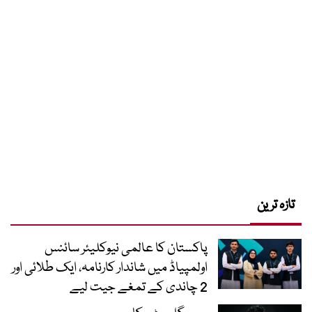
تازہ ترین
پاکستان کا عالمی نیوکلیئر سائنس
اولمپیاڈ میں شاندار کارنامہ، ایک طلائی اور
2 چاندی کے تمغے جیت لیے