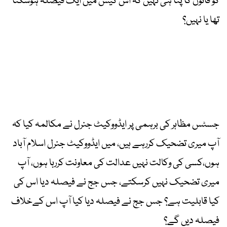
کو قانون کا پتا ہی نہیں کہ اس کیس میں ایک فیصلہ ہوسکتا
تھا یا نہیں؟
جسٹس مظاہر کی برہمی پر ایڈووکیٹ جنرل نے مکالمہ کیا کہ
آپ میری تضحیک کررہے ہیں، میں ایڈووکیٹ جنرل اسلام آباد
ہوں،کسی کی وکالت نہیں عدالت کی معاونت کررہا ہوں، آپ
میری تضحیک نہیں کرسکتے، جس جج نے فیصلہ دیا اس کی
کیا قابلیت ہے؟ جس جج نے فیصلہ دیا کیا آپ اس کےخلاف
فیصلہ دیں گے؟