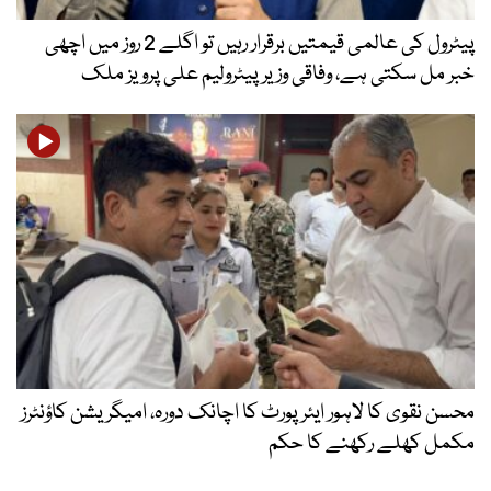
پیٹرول کی عالمی قیمتیں برقرار رہیں تو اگلے 2 روز میں اچھی
خبر مل سکتی ہے، وفاقی وزیر پیٹرولیم علی پرویز ملک
محسن نقوی کا لاہور ایئرپورٹ کا اچانک دورہ، امیگریشن کاؤنٹرز
مکمل کھلے رکھنے کا حکم