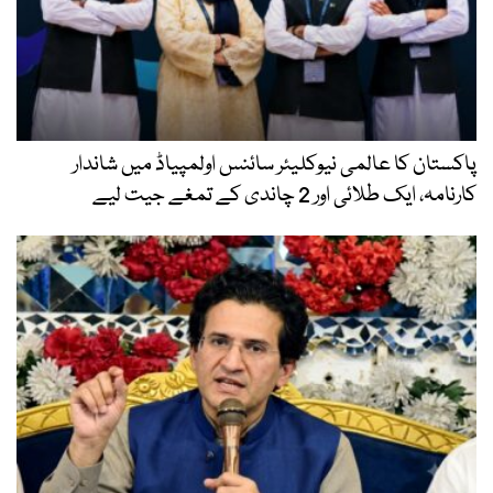
پاکستان کا عالمی نیوکلیئر سائنس اولمپیاڈ میں شاندار
کارنامہ، ایک طلائی اور 2 چاندی کے تمغے جیت لیے