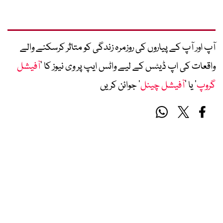
آپ اور آپ کے پیاروں کی روزمرہ زندگی کو متاثر کرسکنے والے
واقعات کی اپ ڈیٹس کے لیے واٹس ایپ پر وی نیوز کا ’
آفیشل
گروپ
‘ یا ’
آفیشل چینل
‘ جوائن کریں