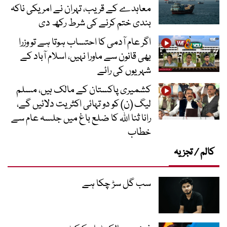
معاہدے کے قریب، تہران نے امریکی ناکہ
بندی ختم کرنے کی شرط رکھ دی
اگر عام آدمی کا احتساب ہوتا ہے تو وزرا
بھی قانون سے ماورا نہیں، اسلام آباد کے
شہریوں کی رائے
کشمیری پاکستان کے مالک ہیں، مسلم
لیگ (ن) کو دو تہائی اکثریت دلائیں گے،
رانا ثنا اللہ کا ضلع باغ میں جلسہ عام سے
خطاب
کالم / تجزیہ
سب گل سڑ چکا ہے