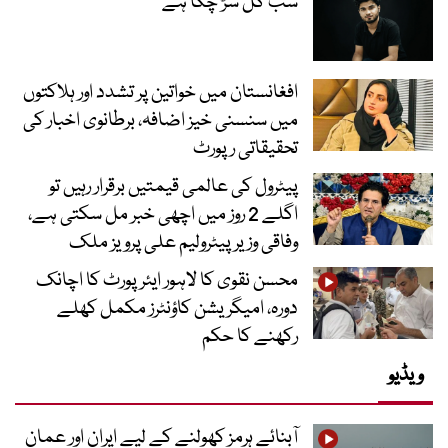
سب گل سڑ چکا ہے
افغانستان میں خواتین پر تشدد اور ہلاکتوں
میں سنسنی خیز اضافہ، برطانوی اخبار کی
تحقیقاتی رپورٹ
پیٹرول کی عالمی قیمتیں برقرار رہیں تو
اگلے 2 روز میں اچھی خبر مل سکتی ہے،
وفاقی وزیر پیٹرولیم علی پرویز ملک
محسن نقوی کا لاہور ایئرپورٹ کا اچانک
دورہ، امیگریشن کاؤنٹرز مکمل کھلے
رکھنے کا حکم
ویڈیو
آبنائے ہرمز کھولنے کے لیے ایران اور عمان