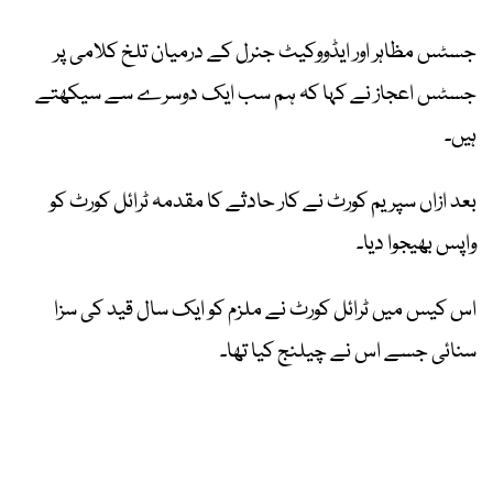
جسٹس مظاہر اور ایڈووکیٹ جنرل کے درمیان تلخ کلامی پر
جسٹس اعجاز نے کہا کہ ہم سب ایک دوسرے سے سیکھتے
ہیں۔
بعد ازاں سپریم کورٹ نے کار حادثے کا مقدمہ ٹرائل کورٹ کو
واپس بھیجوا دیا۔
اس کیس میں ٹرائل کورٹ نے ملزم کو ایک سال قید کی سزا
سنائی جسے اس نے چیلنج کیا تھا۔