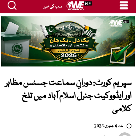
سب کی خبر
سپریم کورٹ: دورانِ سماعت جسٹس مظاہر
اور ایڈووکیٹ جنرل اسلام آباد میں تلخ
کلامی
بدھ 4 جنوری 2023