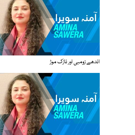
اندھے زومبی اور نازک موڑ