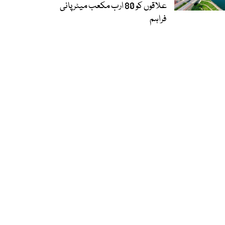
علاقوں کو 80 ارب مکعب میٹر پانی
فراہم