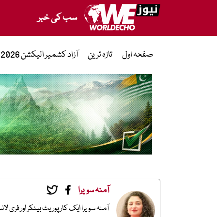
سب کی خبر
صفحہ اول
تازہ ترین
آزاد کشمیر الیکشن 2026
آمنہ سویرا
آمنہ سویرا ایک کارپوریٹ بینکر اور فری ل