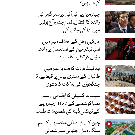
کہتے ہیں؟
چیئرمین پی ٹی آئی بیرسٹر گوہر کی
والدہ کا انتقال، نمازِ جنازہ آج بونیر
میں ادا کی جائے گی
تارکینِ وطن کے خلاف مہم میں
اسپائیڈر مین کے استعمال پر وائٹ
ہاؤس کو تنقید کا سامنا
یونائیٹڈ فرنٹ کا صوبہ غور میں
طالبان کے ملٹری بیس پر قبضے، 2
جنگجوؤں کی ہلاکت کا دعویٰ
سینیٹ کمیٹی کا ایف بی آر سے
تمباکو شعبے کے 1120 ارب روپے
کے ٹیکس ڈیٹا کی تفصیلات طلب
چین کے بڑے آبی منصوبے کا اہم
سنگ میل، جنوبی سے شمالی