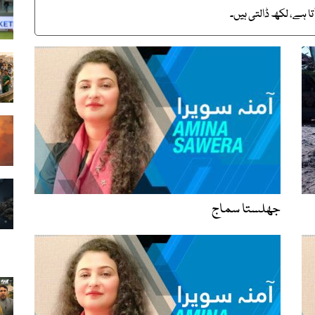
ا ہے، لکھ ڈالتی ہیں۔
جھلستا سماج