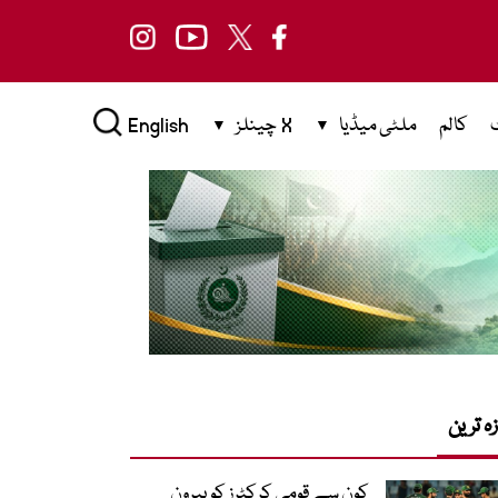
کالم
ملٹی میڈیا
X چینلز
English
زہ ترین
کون سے قومی کرکٹرز کو بیرون