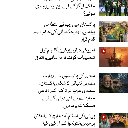
ملک لیگز کے لیے این او سیز جاری
ہوئے؟
پاکستان میں چھوٹے انتظامی
یونٹس، بہتر حکمرانی کی جانب اہم
قدم قرار
امریکی دباؤ پر یوکرین کا اہم تیل
تنصیبات کو نشانہ نہ بنانے پر اتفاق
مودی کی پالیسیوں سے بھارت
سفارتی تنہائی کا شکار، پاکستان،
سعودی عرب اور ترکیہ کے دفاعی
معاہدے نے نئی دہلی کے لیے
مشکلات بڑھا دیں
پی ٹی آئی اسلام آباد مارچ کے اعلان
پر خیبر پختونخوا کے اراکین کیا