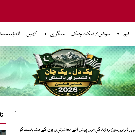
نیوز
سوشل / فیکٹ چیک
میگزین
کھیل
انٹرٹینمنٹ
تا
انس رائٹر ہیں۔ روزمرہ زندگی میں پیش آئے معاشرتی رویوں کے مشاہدے کو