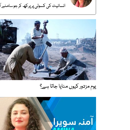
انسانیت کی کسوٹی پر پرکھ کر جو سامنے آت
یوم مزدور کیوں منایا جاتا ہے؟