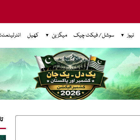
نیوز
سوشل / فیکٹ چیک
میگزین
کھیل
انٹرٹینمنٹ
تا