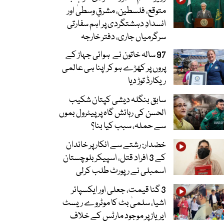
متوقع، فلسطین، مشرقِ وسطیٰ اور
انسدادِ دہشتگردی پر اہم سفارتی
سرگرمیاں جاری، دفتر خارجہ
97 سالہ خاتون نے ہوائی جہاز کے
پروں پر کھڑے ہو کر اپنا ہی عالمی
ریکارڈ توڑ دیا
سابق بنگلہ دیشی کپتان شکیب
الحسن کی رہائش گاہ پر پیٹرول بموں
سے حملہ، سبب کیا بنا؟
خضدار: رشتے سے انکار پر خاندان
کے 3 افراد قتل، اسپیکر بلوچستان
اسمبلی نے رپورٹ طلب کرلی
3 گنا قیمت، جعلی اور ایکسپائر
اشیا، سلمیٰ بٹ کا موٹروے ریسٹ
ایریاز پر موجود مارٹس کے خلاف