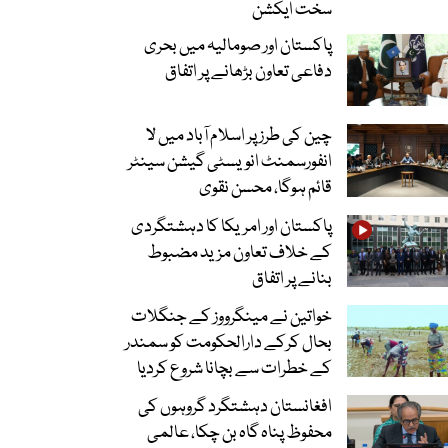
سخت ایکشن
پاکستان اور صومالیہ میں بحری
دفاعی تعاون بڑھانے پر اتفاق
چین کی طرز پر اسلام آباد میں لا
انفورسمنٹ انویسٹی گیشن سینٹر
قائم ہوگا، محسن نقوی
پاکستان اور امریکا کا دہشتگردی
کے خلاف تعاون مزید مضبوط
بنانے پر اتفاق
خواتین نے مینگرووز کے جنگلات
بحال کرکے دارالحکومت کو سمندر
کے خطرات سے بچانا شروع کردیا
افغانستان دہشتگرد گروہوں کی
محفوظ پناہ گاہ بن چکا، عالمی