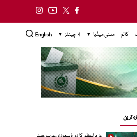
کالم
ملٹی میڈیا
X چینلز
English
زہ ترین
وزیراعظم کا دورۂ سعودی عرب جلد