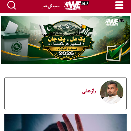
سب کی خبر
راؤ علی