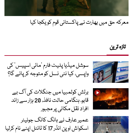
معرکہ حق میں بھارت نے پاکستانی قوم کو یکجا کیا
تازہ ترین
سوشل میڈیا پلیٹ فارم ‘مائی اسپیس’ کی
واپسی، کیا نئی نسل کو متوجہ کر پائے گا؟
برٹش کولمبیا میں جنگلات کی آگ بے
قابو، ہنگامی حالت نافذ، 20 ہزار سے زائد
افراد نقل مکانی پر مجبور
عمیر عارف نے ہانگ کانگ جونیئر
اسکواش اوپن انڈر 17 کا ٹائٹل اپنے نام کرلیا