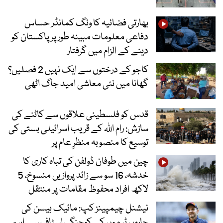
بھارتی فضائیہ کا ونگ کمانڈر حساس
دفاعی معلومات مبینہ طور پر پاکستان کو
دینے کے الزام میں گرفتار
کاجو کے درختوں سے ایک نہیں 2 فصلیں؟
گھانا میں نئی معاشی امید جاگ اٹھی
قدس کو فلسطینی علاقوں سے کاٹنے کی
سازش: رام اللہ کے قریب اسرائیلی بستی کی
توسیع کا منصوبہ منظرِ عام پر
چین میں طوفان ڈولفن کی تباہ کاری کا
خدشہ، 16 سو سے زائد پروازیں منسوخ، 5
لاکھ افراد محفوظ مقامات پر منتقل
نیشنل چیمپینز کپ: مائیک ہیسن کی
چاروں ٹیموں کے کوچنگ اسٹاف سے اہم