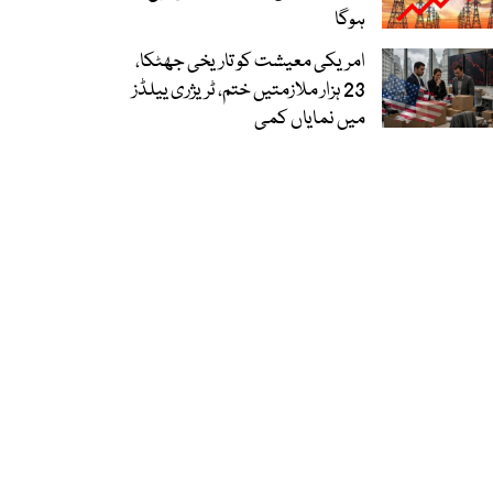
ہوگا
امریکی معیشت کو تاریخی جھٹکا،
23 ہزار ملازمتیں ختم، ٹریژری ییلڈز
میں نمایاں کمی