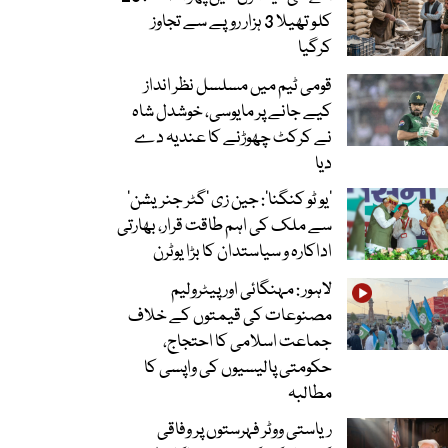
کلو تھیلا 3 ہزار روپے سے تجاوز
کرگیا
قومی ٹیم میں مسلسل نظر انداز
کیے جانے پر مایوسی، خوشدل شاہ
نے کرکٹ چھوڑنے کا عندیہ دے
دیا
’یو ٹو کنگنا‘: جین زی ’گٹر جنریشن‘
سے ملک کی اہم طاقت قرار، بھارتی
اداکارہ و سیاستدان کا بڑا یوٹرن
لاہور : مہنگائی اور پیٹرولیم
مصنوعات کی قیمتوں کے خلاف
جماعت اسلامی کا احتجاج،
حکومتی پالیسیوں کی واپسی کا
مطالبہ
ریاستی ووٹر فہرستوں پر وفاقی