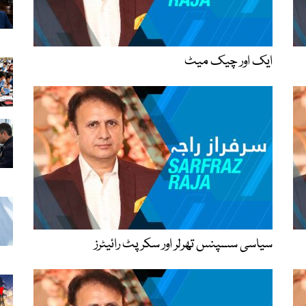
ایک اور چیک میٹ
سیاسی سسپنس تھرلر اور سکرپٹ رائیٹرز