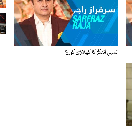
لمبی اننگز کا کھلاڑی کون؟