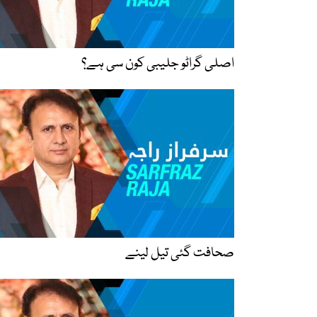
اصلی گراٹو جلیبی کون سی ہے؟
صحافت گئی تیل لینے