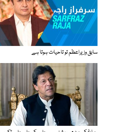
سابق وزیراعظم تو تاحیات ہوتا ہے