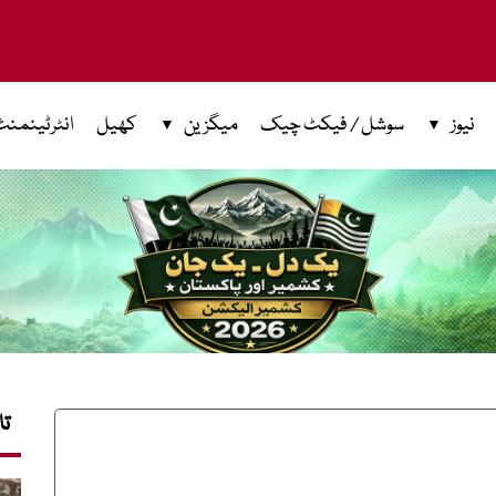
نیوز
سوشل / فیکٹ چیک
میگزین
کھیل
انٹرٹینمنٹ
تا