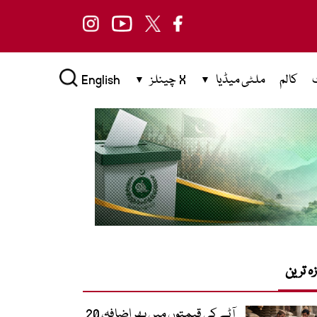
کالم
ملٹی میڈیا
X چینلز
English
زہ ترین
آٹے کی قیمتوں میں پھر اضافہ، 20