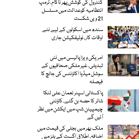
کنٹرول کی کوشش پھر ناکام، ٹرمپ
انتظامیہ کوعدالت میں مسلسل
21 ویں شکست
سندھ میں اسکولوں کے لیے نئے
اوقات کار، نوٹیفکیشن جاری
امریکی ویزا پالیسی میں نئی
تبدیلی، غیر ملکی صحافیوں کے
سوشل میڈیا اکاؤنٹس کی جانچ کا
فیصلہ
پاکستانی اسپنر نعمان علی لنکا
شائر کا حصہ بن گئے، کاؤنٹی
چیمپیئن شپ میں ایکشن میں نظر
آئیں گے
ملک بھر میں بجلی کی قیمت میں
اضافہ، اطلاق اگست کے بلز میں