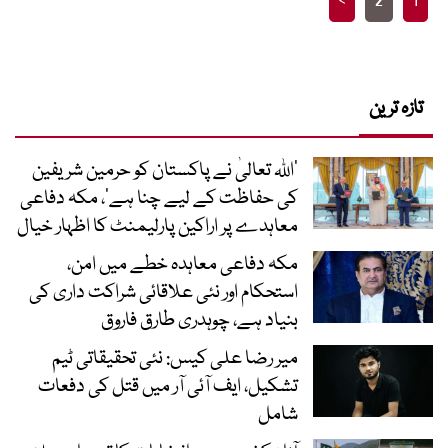
>
2
1
pagination
تازہ ترین
’اللہ تعالیٰ نے پاکستان کو حرمین شریفین
کی حفاظت کے لیے چنا ہے‘، مکہ دفاعی
معاہدے پر اراکین پارلیمنٹ کا اظہار خیال
مکہ دفاعی معاہدہ خطے میں امن،
استحکام اور نئی علاقائی شراکت داری کی
بنیاد ہے، چوہدری طارق فاروق
میر رضا علی کیس: نئی تحقیقاتی ٹیم
تشکیل، ایف آئی آر میں قتل کی دفعات
شامل