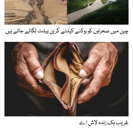
چین میں صحراوں کو روکنے کیلئے گرین بیلٹ لگائے جاتے ہیں
غریب ہک زندہ لاش اے