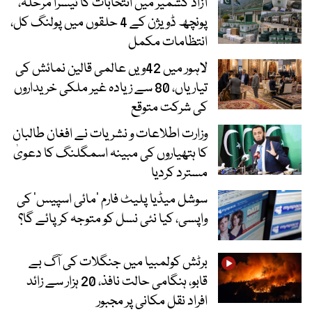
آزاد کشمیر میں انتخابات کا تیسرا مرحلہ،
پونچھ ڈویژن کے 4 حلقوں میں پولنگ کل،
انتظامات مکمل
لاہور میں 42ویں عالمی قالین نمائش کی
تیاریاں، 80 سے زیادہ غیر ملکی خریداروں
کی شرکت متوقع
وزارت اطلاعات و نشریات نے افغان طالبان
کا ہتھیاروں کی مبینہ اسمگلنگ کا دعویٰ
مسترد کردیا
سوشل میڈیا پلیٹ فارم ‘مائی اسپیس’ کی
واپسی، کیا نئی نسل کو متوجہ کر پائے گا؟
برٹش کولمبیا میں جنگلات کی آگ بے
قابو، ہنگامی حالت نافذ، 20 ہزار سے زائد
افراد نقل مکانی پر مجبور