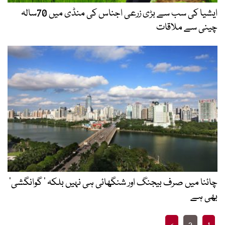
ایشیا کی سب سے بڑی زرعی اجناس کی منڈی میں 70سالہ
چینی سے ملاقات
چائنا میں صرف بیجنگ اور شنگھائی ہی نہیں بلکہ ’ گوانگشی‘
بھی ہے
Posts