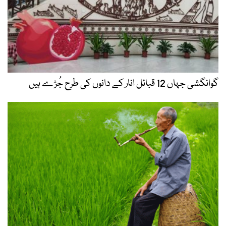
گوانگشی جہاں 12 قبائل انار کے دانوں کی طرح جُڑے ہیں