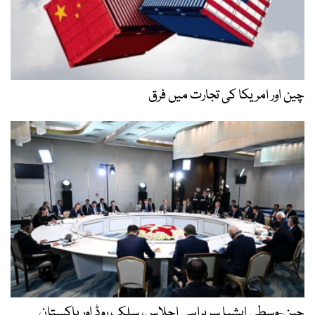
چین اور امریکا کی تجارت میں فرق
چین-وسطی ایشیا سربراہی اجلاس، سلک روڈ اور پاکستان