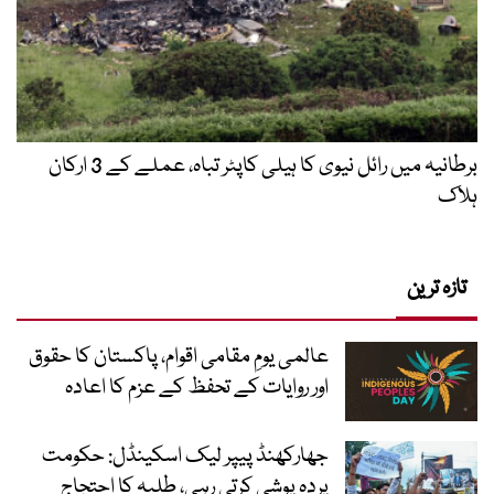
برطانیہ میں رائل نیوی کا ہیلی کاپٹر تباہ، عملے کے 3 ارکان
ہلاک
تازہ ترین
عالمی یومِ مقامی اقوام، پاکستان کا حقوق
اور روایات کے تحفظ کے عزم کا اعادہ
جھارکھنڈ پیپر لیک اسکینڈل: حکومت
پردہ پوشی کرتی رہی، طلبہ کا احتجاج