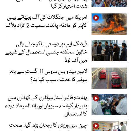
شدت اختیار کر گیا
امریکا میں جنگلات کی آگ بجھاتے ہیلی
کاپٹر کو حادثہ، پائلٹ سمیت 2 افراد ہلاک
ڈیٹنگ ایپ پر دوستی، باکو جانے والی
خاتون ممکنہ جنسی استحصال کے شبہے
میں آف لوڈ
لاہور میٹرو بس سروس 11 اگست سے بند
ہونے کا خدشہ، سبب کیا بنا؟
بھارت: فائیو اسٹار ہوٹلوں کے کھانوں میں
بدبودار گوشت، سبزیاں اور زائدالمیعاد دودھ
کا استعمال
چین میں ورزش کا رجحان بڑھ گیا، صحت