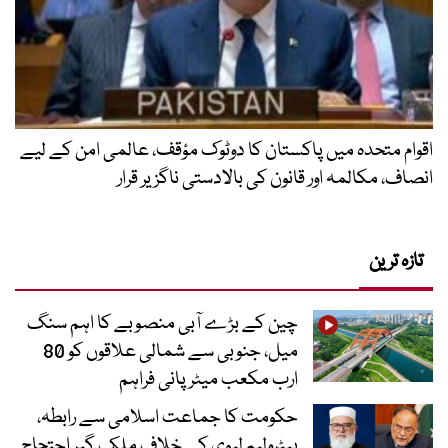
اقوام متحدہ میں پاکستان کا دوٹوک مؤقف، عالمی امن کے لیے
انصاف، مکالمہ اور قانون کی بالادستی ناگزیر قرار
تازہ ترین
چین کے بڑے آبی منصوبے کا اہم سنگ
میل، جنوبی سے شمالی علاقوں کو 80
ارب مکعب میٹر پانی فراہم
حکومت کا جماعت اسلامی سے رابطہ،
پیٹرولیم لیوی کے خلاف ملک گیر احتجاج