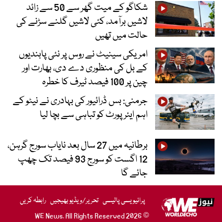
شکاگو کے میت گھر سے 50 سے زائد
لاشیں برآمد، کئی لاشیں گلنے سڑنے کی
حالت میں تھیں
امریکی سینیٹ نے روس پر نئی پابندیوں
کے بل کی منظوری دے دی، بھارت اور
چین پر 100 فیصد ٹیرف کا خطرہ
جرمنی: بس ڈرائیور کی بہادری نے نیٹو کے
اہم ایئرپورٹ کو تباہی سے بچا لیا
برطانیہ میں 27 سال بعد نایاب سورج گرہن،
12 اگست کو سورج 93 فیصد تک چھپ
جائے گا
پرائیویسی پالیسی
تحریر/ویڈیو بھیجیں
رابطہ کریں
© 2026 WE News. All Rights Reserved