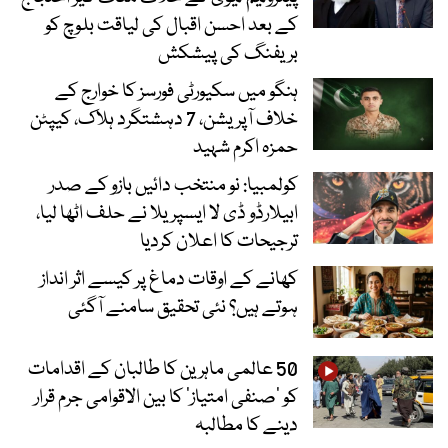
کے بعد احسن اقبال کی لیاقت بلوچ کو
بریفنگ کی پیشکش
ہنگو میں سکیورٹی فورسز کا خوارج کے
خلاف آپریشن، 7 دہشتگرد ہلاک، کیپٹن
حمزہ اکرم شہید
کولمبیا: نو منتخب دائیں بازو کے صدر
ابیلارڈو ڈی لا ایسپریلا نے حلف اٹھا لیا،
ترجیحات کا اعلان کردیا
کھانے کے اوقات دماغ پر کیسے اثر انداز
ہوتے ہیں؟ نئی تحقیق سامنے آگئی
50 عالمی ماہرین کا طالبان کے اقدامات
کو ’صنفی امتیاز‘ کا بین الاقوامی جرم قرار
دینے کا مطالبہ