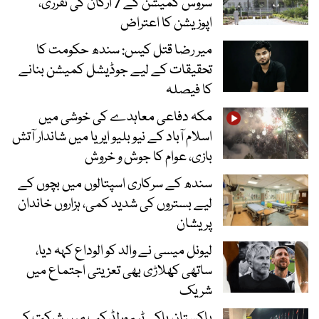
سروس کمیشن کے 7 ارکان کی تقرری،
اپوزیشن کا اعتراض
میر رضا قتل کیس: سندھ حکومت کا
تحقیقات کے لیے جوڈیشل کمیشن بنانے
کا فیصلہ
مکہ دفاعی معاہدے کی خوشی میں
اسلام آباد کے نیو بلیو ایریا میں شاندار آتش
بازی، عوام کا جوش و خروش
سندھ کے سرکاری اسپتالوں میں بچوں کے
لیے بستروں کی شدید کمی، ہزاروں خاندان
پریشان
لیونل میسی نے والد کو الوداع کہہ دیا،
ساتھی کھلاڑی بھی تعزیتی اجتماع میں
شریک
پاکستان ہاکی ٹیم ورلڈ کپ میں شرکت کے