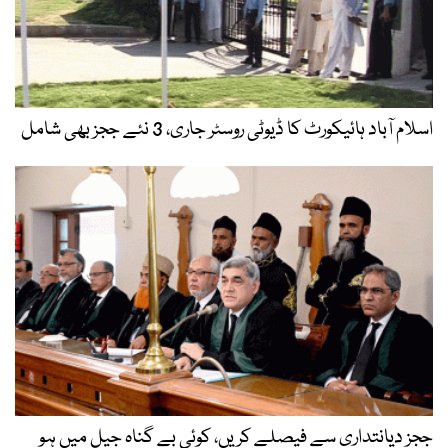
اسلام آباد ہائیکورٹ کا ڈیوٹی روسٹر جاری، 3 نئے ججز بھی شامل
ججز دیانتداری سے فیصلے کریں، کوئی بے گناہ جیل میں ہو