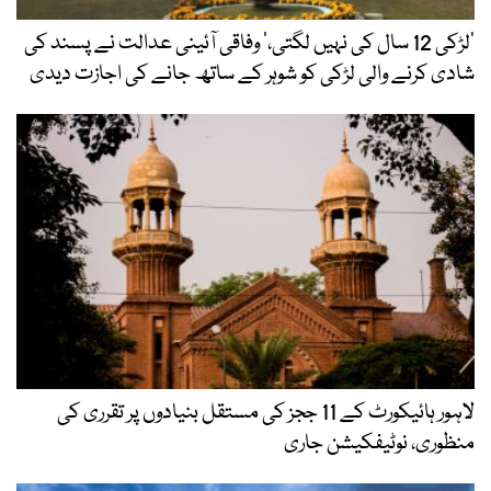
‘لڑکی 12 سال کی نہیں لگتی،’ وفاقی آئینی عدالت نے پسند کی
شادی کرنے والی لڑکی کو شوہر کے ساتھ جانے کی اجازت دیدی
لاہور ہائیکورٹ کے 11 ججز کی مستقل بنیادوں پر تقرری کی
منظوری، نوٹیفکیشن جاری