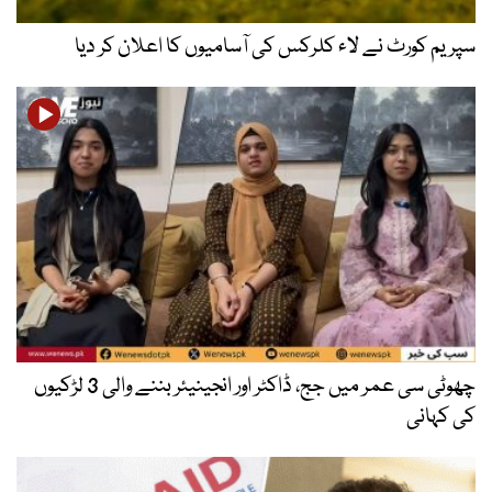
سپریم کورٹ نے لاء کلرکس کی آسامیوں کا اعلان کر دیا
چھوٹی سی عمر میں جج، ڈاکٹر اور انجینیئر بننے والی 3 لڑکیوں
کی کہانی