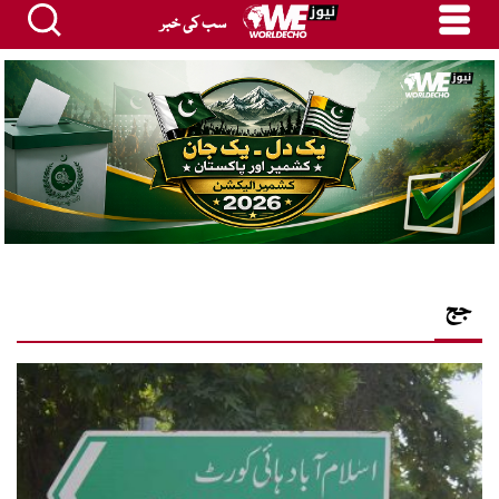
سب کی خبر
جج