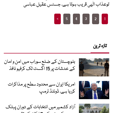
توعذاب الٰہی قریب ہوتا ہے، جسٹس عقیل عباسی
Posts
>
5
4
3
2
1
pagination
تازہ ترین
بلوچستان کے ضلع سوراب میں امن و امان
کے خدشات پر 15 اگست تک کرفیو نافذ
امریکا ایران سے محدود سطح پر مذاکرات
کررہا ہے، ڈونلڈ ٹرمپ
آزاد کشمیر میں انتخابات کے دوران پبلک