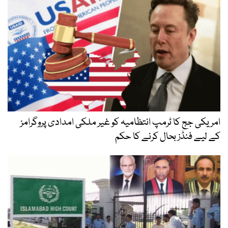
امریکی جج کا ٹرمپ انتظامیہ کو غیر ملکی امدادی پروگرامز
کے لیے فنڈز بحال کرنے کا حکم