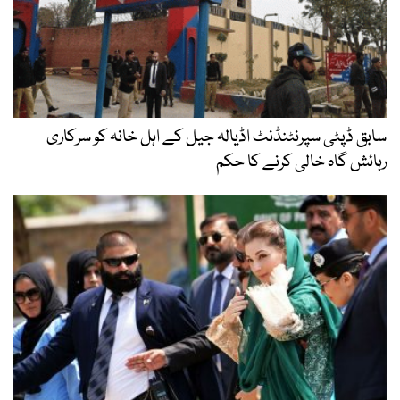
سابق ڈپٹی سپرنٹنڈنٹ اڈیالہ جیل کے اہل خانہ کو سرکاری
رہائش گاہ خالی کرنے کا حکم