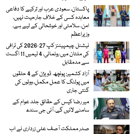
پاکستان، سعودی عرب اور ترکیے کا دفاعی
معاہدہ کسی کے خلاف جارحیت نہیں،
امن، سلامتی اور خوشحالی کے لیے ہے،
وزیراعظم
نیشنل چیمپیئنز کپ 27-2026 کی ٹرافی
کی ملتان میں رونمائی، 4 ٹیمیں 11 اگست
سے مدمقابل
آزاد کشمیر: پونچھ ڈویژن کے 4 حلقوں
میں پولنگ کا عمل مکمل، ووٹوں کی
گنتی جاری
میر رضا کیس کے حقائق جلد عوام کے
سامنے لائیں گے، آئی جی سندھ
صدر مملکت آصف علی زرداری نے اب