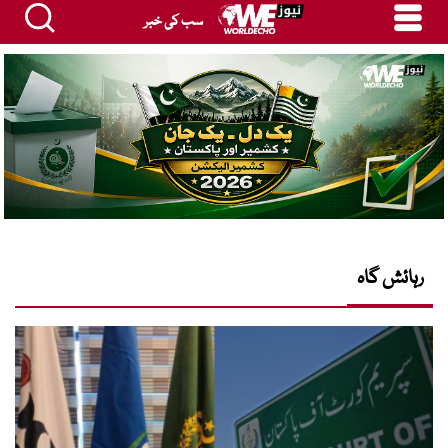
سب کی خبر
رہائش گاہ