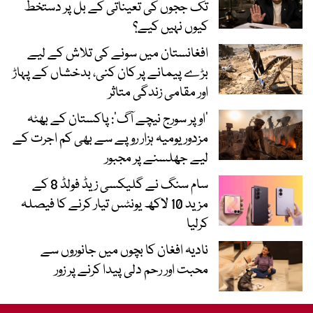
تک ججوں کی تعیناتی کے بل پر دستخط
کیوں نہیں کیے؟
افغانستان میں سونے کی تلاش کے لیے
بڑے پیمانے پر کان کنی، بدخشاں کے پہاڑ
اور مقامی زندگی متاثر
’اوپر سورج نیچے آگ‘: پاکستان کے بھٹہ
مزدور یومیہ ہزار روپے سے بھی کم اجرت کے
لیے جھلسنے پر مجبور
سام سنگ نے گلیکسی زیڈ فولڈ 8 کے
مزید 10 لاکھ یونٹس تیار کرنے کا فیصلہ
کرلیا
نادیہ افغان کا بچوں میں جانوروں سے
محبت اور رحم دلی پیدا کرنے پر زور