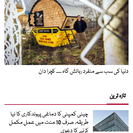
دنیا کی سب سے منفرد رہائش گاہ ۔۔۔ کچرا دان
تازہ ترین
چینی کمپنی کا دماغی پیوندکاری کا نیا
طریقہ، صرف 10 منٹ میں عمل مکمل
کرنے کا دعویٰ