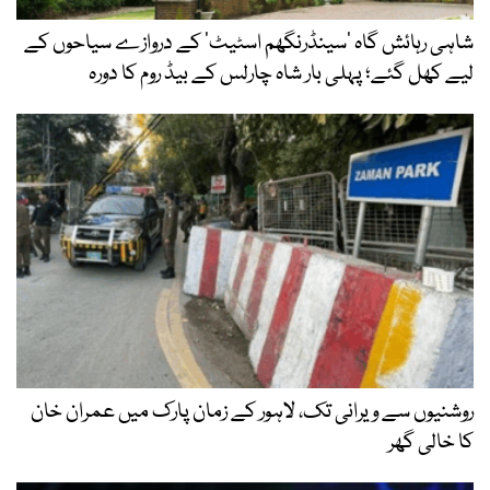
شاہی رہائش گاہ ’سینڈرنگھم اسٹیٹ‘ کے دروازے سیاحوں کے
لیے کھل گئے؛ پہلی بار شاہ چارلس کے بیڈ روم کا دورہ
روشنیوں سے ویرانی تک، لاہور کے زمان پارک میں عمران خان
کا خالی گھر