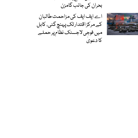
بحران کی جانب گامزن
اے ایف ایف کی مزاحمت طالبان
کے مرکز اقتدار تک پہنچ گئی، کابل
میں فوجی لاجسٹک نظام پر حملے
کا دعویٰ