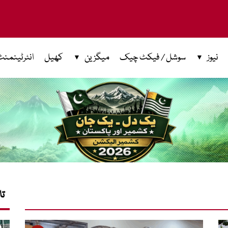
نیوز
سوشل / فیکٹ چیک
میگزین
کھیل
انٹرٹینمنٹ
تا