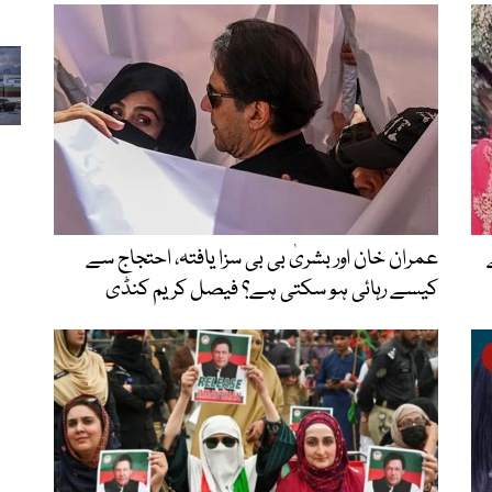
عمران خان اور بشریٰ بی بی سزا یافتہ، احتجاج سے
کیسے رہائی ہو سکتی ہے؟ فیصل کریم کنڈی