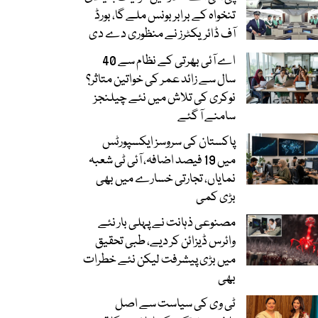
تنخواہ کے برابر بونس ملے گا، بورڈ
آف ڈائریکٹرز نے منظوری دے دی
اے آئی بھرتی کے نظام سے 40
سال سے زائد عمر کی خواتین متاثر؟
نوکری کی تلاش میں نئے چیلنجز
سامنے آ گئے
پاکستان کی سروسز ایکسپورٹس
میں 19 فیصد اضافہ، آئی ٹی شعبہ
نمایاں، تجارتی خسارے میں بھی
بڑی کمی
مصنوعی ذہانت نے پہلی بار نئے
وائرس ڈیزائن کر دیے، طبی تحقیق
میں بڑی پیشرفت لیکن نئے خطرات
بھی
ٹی وی کی سیاست سے اصل