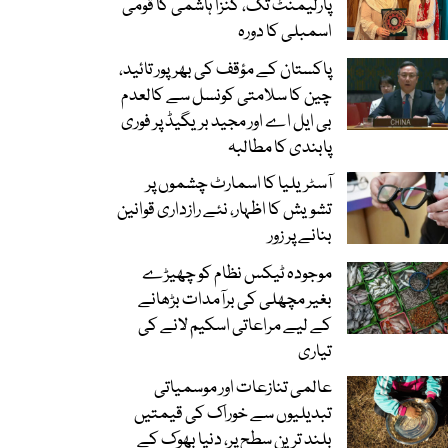
پارلیمنٹ تک، کنزا ہاشمی کا قومی
اسمبلی کا دورہ
پاکستان کے مؤقف کی بھرپور تائید،
چین کا سلامتی کونسل سے کالعدم
بی ایل اے اور مجید بریگیڈ پر فوری
پابندی کا مطالبہ
آسٹریلیا کا اسمارٹ چشموں پر
تشویش کا اظہار، نئے رازداری قوانین
بنانے پر زور
موجودہ ٹیکس نظام کو چھیڑے
بغیر مچھلی کی برآمدات بڑھانے
کے لیے مراعاتی اسکیم لانے کی
تیاری
عالمی تنازعات اور موسمیاتی
تبدیلیوں سے خوراک کی قیمتیں
بلند ترین سطح پر، دنیا بھوک کے