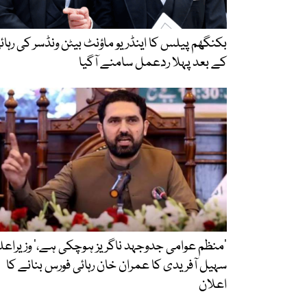
بکنگھم پیلس کا اینڈریو ماؤنٹ بیٹن ونڈسر کی رہائ
کے بعد پہلا ردعمل سامنے آگیا
‘منظم عوامی جدوجہد ناگریز ہوچکی ہے،’ وزیراعلی
سہیل آفریدی کا عمران خان رہائی فورس بنانے کا
اعلان