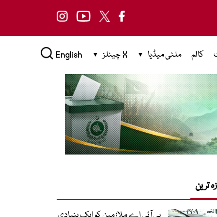
کالم
ملٹی میڈیا
X چینلز
English
زہ ترین
پی آئی اے ملازمین کو ایک بنیادی