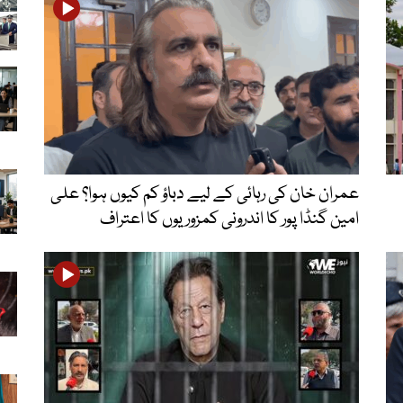
عمران خان کی رہائی کے لیے دباؤ کم کیوں ہوا؟ علی
امین گنڈا پور کا اندرونی کمزوریوں کا اعتراف