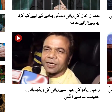
ی
عمران خان کی رہائی ممکن بنانے کے لیے کیا کرنا
چاہیے؟ رائے عامہ
ٰ
راجپال یادو کی جیل سے رہائی کی ویڈیو وائرل،
حقیقت سامنے آگئی