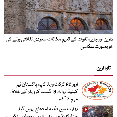
دارین اور جزیرہ تاروت کے قدیم مکانات سعودی ثقافتی ورثے کی
خوبصورت عکاسی
تازہ ترین
اوور 60 کرکٹ ورلڈ کپ: پاکستان ٹیم
کینیڈا روانہ، 9 اگست کو ویلز کے خلاف
مہم کا آغاز
بھارت میں طلبہ احتجاج پھیل گیا،
جھارکھنڈ میں بھی ہزاروں نوجوان سڑکوں پر