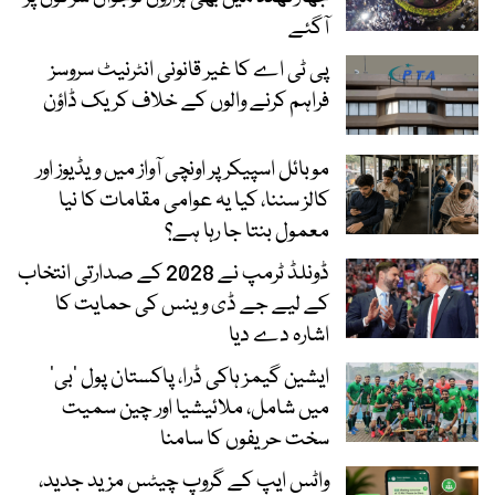
آگئے
پی ٹی اے کا غیر قانونی انٹرنیٹ سروسز
فراہم کرنے والوں کے خلاف کریک ڈاؤن
موبائل اسپیکر پر اونچی آواز میں ویڈیوز اور
کالز سننا، کیا یہ عوامی مقامات کا نیا
معمول بنتا جا رہا ہے؟
ڈونلڈ ٹرمپ نے 2028 کے صدارتی انتخاب
کے لیے جے ڈی وینس کی حمایت کا
اشارہ دے دیا
ایشین گیمز ہاکی ڈرا، پاکستان پول ’بی‘
میں شامل، ملائیشیا اور چین سمیت
سخت حریفوں کا سامنا
واٹس ایپ کے گروپ چیٹس مزید جدید،