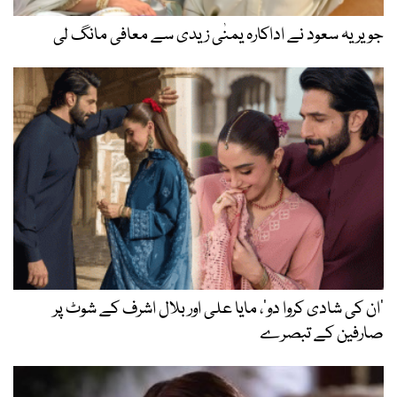
جویریہ سعود نے اداکارہ یمنٰی زیدی سے معافی مانگ لی
’ان کی شادی کروا دو‘، مایا علی اور بلال اشرف کے شوٹ پر
صارفین کے تبصرے