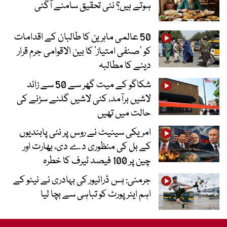
ہوتے ہیں؟ نئی تحقیق سامنے آگئی
50 عالمی ماہرین کا طالبان کے اقدامات
کو ’صنفی امتیاز‘ کا بین الاقوامی جرم قرار
دینے کا مطالبہ
شکاگو کے میت گھر سے 50 سے زائد
لاشیں برآمد، کئی لاشیں گلنے سڑنے کی
حالت میں تھیں
امریکی سینیٹ نے روس پر نئی پابندیوں
کے بل کی منظوری دے دی، بھارت اور
چین پر 100 فیصد ٹیرف کا خطرہ
جرمنی: بس ڈرائیور کی بہادری نے نیٹو کے
اہم ایئرپورٹ کو تباہی سے بچا لیا