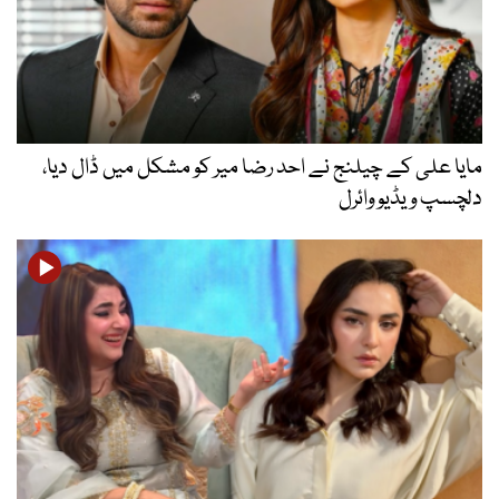
مایا علی کے چیلنج نے احد رضا میر کو مشکل میں ڈال دیا،
دلچسپ ویڈیو وائرل