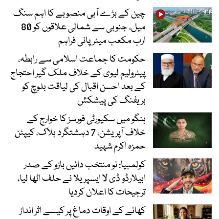
چین کے بڑے آبی منصوبے کا اہم سنگ
میل، جنوبی سے شمالی علاقوں کو 80
ارب مکعب میٹر پانی فراہم
حکومت کا جماعت اسلامی سے رابطہ،
پیٹرولیم لیوی کے خلاف ملک گیر احتجاج
کے بعد احسن اقبال کی لیاقت بلوچ کو
بریفنگ کی پیشکش
ہنگو میں سکیورٹی فورسز کا خوارج کے
خلاف آپریشن، 7 دہشتگرد ہلاک، کیپٹن
حمزہ اکرم شہید
کولمبیا: نو منتخب دائیں بازو کے صدر
ابیلارڈو ڈی لا ایسپریلا نے حلف اٹھا لیا،
ترجیحات کا اعلان کردیا
کھانے کے اوقات دماغ پر کیسے اثر انداز