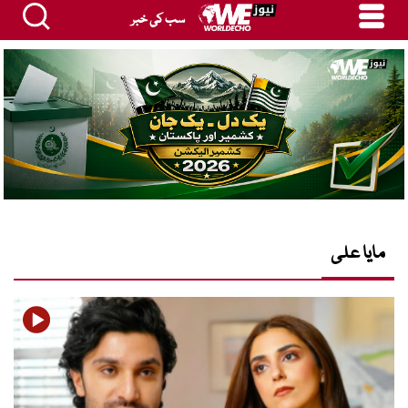
سب کی خبر
مایا علی