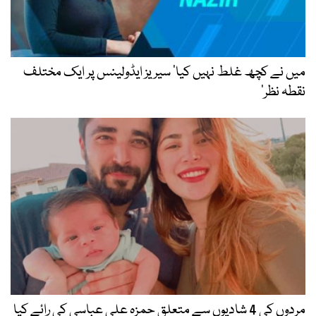
میں نے کچھ غلط نہیں کیا’ سیریز ایڈولینس پر ایک مختلف
نقطہ نظر‘
مردوں کی 4 شادیوں سے متعلق حمزہ علی عباسی کی رائے کیا