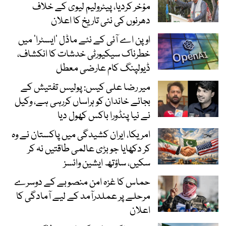
مؤخر کردیا، پیٹرولیم لیوی کے خلاف
دھرنوں کی نئی تاریخ کا اعلان
اوپن اے آئی کے نئے ماڈل ’ایسٹرا‘ میں
خطرناک سیکیورٹی خدشات کا انکشاف،
ڈیولپنگ کام عارضی معطل
میر رضا علی کیس: پولیس تفتیش کے
بجائے خاندان کو ہراساں کررہی ہے، وکیل
نے نیا پنڈورا باکس کھول دیا
امریکا، ایران کشیدگی میں پاکستان نے وہ
کر دکھایا جو بڑی عالمی طاقتیں نہ کر
سکیں، ساؤتھ ایشین وائسز
حماس کا غزہ امن منصوبے کے دوسرے
مرحلے پر عملدرآمد کے لیے آمادگی کا
اعلان