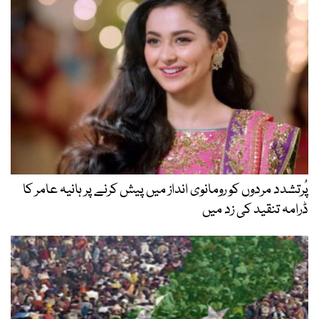
پُرتشدد مردوں کو رومانوی انداز میں پیش کرنے پر ہانیہ عامر کا
ڈرامہ تنقید کی زد میں