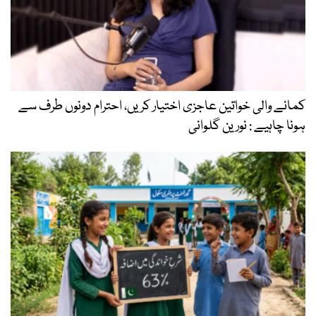
کمانے والی خواتین عاجزی اختیار کریں، احترام دونوں طرف سے
ہونا چاہیے : نورین گلوانی