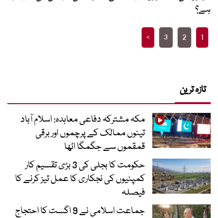
ہے؟
Posts
>
3
2
1
pagination
تازہ ترین
مکہ مشترکہ دفاعی معاہدہ: اسلام آباد
تینوں ممالک کے پرچموں اور برقی
قمقموں سے جگمگا اٹھا
حکومت کا بجلی کی 3 بڑی تقسیم کار
کمپنیوں کی نجکاری کا عمل تیز کرنے کا
فیصلہ
جماعت اسلامی نے 9 اگست کا احتجاج