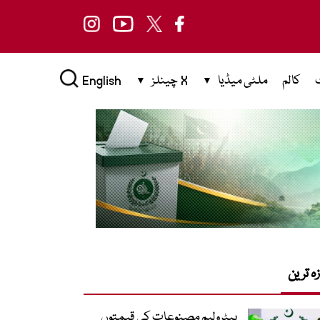
کالم
ملٹی میڈیا
X چینلز
English
زہ ترین
پیٹرولیم مصنوعات کی قیمتوں