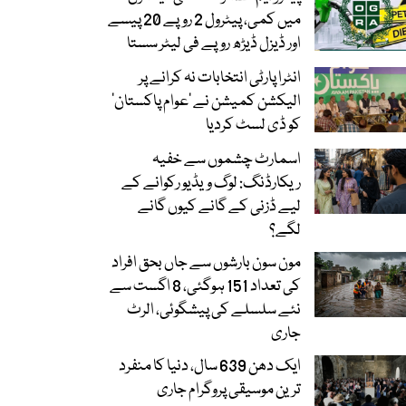
میں کمی، پیٹرول 2 روپے 20 پیسے
اور ڈیزل ڈیڑھ روپے فی لیٹر سستا
انٹرا پارٹی انتخابات نہ کرانے پر
الیکشن کمیشن نے ’عوام پاکستان‘
کو ڈی لسٹ کردیا
اسمارٹ چشموں سے خفیہ
ریکارڈنگ: لوگ ویڈیو رکوانے کے
لیے ڈزنی کے گانے کیوں گانے
لگے؟
مون سون بارشوں سے جاں بحق افراد
کی تعداد 151 ہوگئی، 8 اگست سے
نئے سلسلے کی پیشگوئی، الرٹ
جاری
ایک دھن 639 سال، دنیا کا منفرد
ترین موسیقی پروگرام جاری