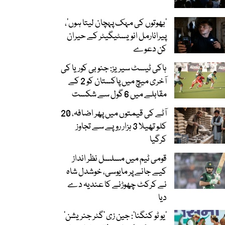
‘بھوتوں کی مہک پہچان لیتا ہوں’،
پیرانارمل انویسٹیگیٹر کے حیران
کن دعوے
ہاکی ٹیسٹ سیریز: جنوبی کوریا کی
آخری میچ میں پاکستان کو 2 کے
مقابلے میں 6 گول سے شکست
آٹے کی قیمتوں میں پھر اضافہ، 20
کلو تھیلا 3 ہزار روپے سے تجاوز
کرگیا
قومی ٹیم میں مسلسل نظر انداز
کیے جانے پر مایوسی، خوشدل شاہ
نے کرکٹ چھوڑنے کا عندیہ دے
دیا
’یو ٹو کنگنا‘: جین زی ’گٹر جنریشن‘