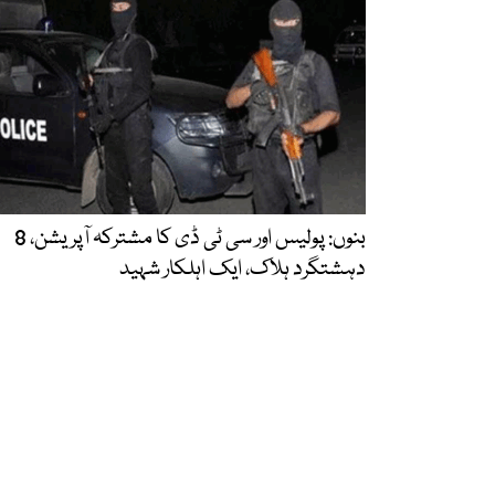
بنوں: پولیس اور سی ٹی ڈی کا مشترکہ آپریشن، 8
دہشتگرد ہلاک، ایک اہلکار شہید