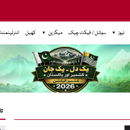
نیوز
سوشل / فیکٹ چیک
میگزین
کھیل
انٹرٹینمنٹ
تا