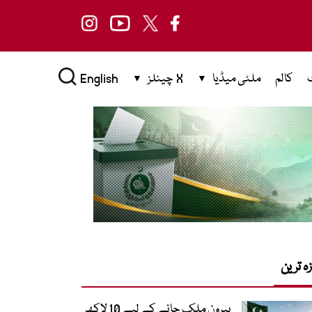
کالم
ملٹی میڈیا
X چینلز
English
زہ ترین
بیرون ملک جانے کے لیے 10 لاکھ