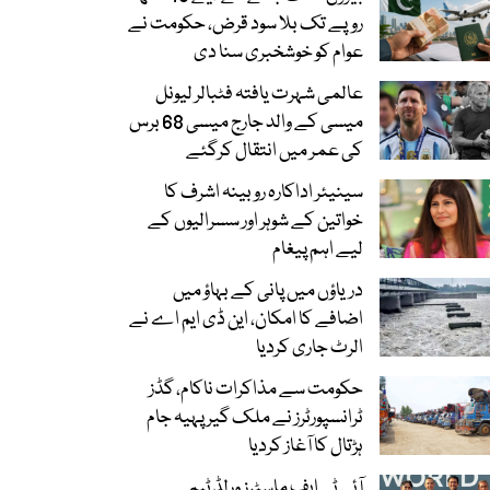
روپے تک بلا سود قرض، حکومت نے
عوام کو خوشخبری سنا دی
عالمی شہرت یافتہ فٹبالر لیونل
میسی کے والد جارج میسی 68 برس
کی عمر میں انتقال کرگئے
سینیئر اداکارہ روبینہ اشرف کا
خواتین کے شوہر اور سسرالیوں کے
لیے اہم پیغام
دریاؤں میں پانی کے بہاؤ میں
اضافے کا امکان، این ڈی ایم اے نے
الرٹ جاری کردیا
حکومت سے مذاکرات ناکام، گڈز
ٹرانسپورٹرز نے ملک گیر پہیہ جام
ہڑتال کا آغاز کردیا
آئی ٹی ایف ماسٹرز ورلڈ ٹیم