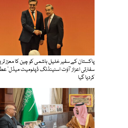
پاکستان کے سفیر خلیل ہاشمی کو چین کا معزز تری
سفارتی اعزاز ‘آؤٹ اسٹینڈنگ ڈپلومیٹ میڈل’ عطا
کردیا گیا