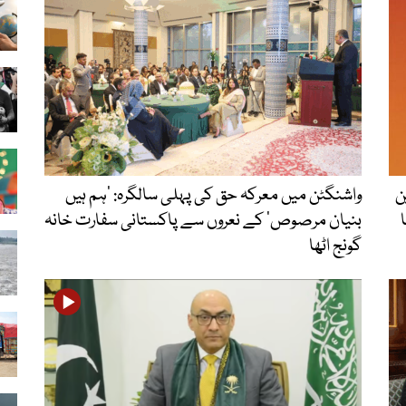
ن
واشنگٹن میں معرکہ حق کی پہلی سالگرہ: ’ہم ہیں
بنیان مرصوص‘ کے نعروں سے پاکستانی سفارت خانہ
گونج اٹھا