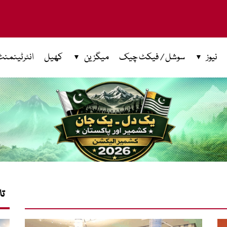
نیوز
سوشل / فیکٹ چیک
میگزین
کھیل
انٹرٹینمنٹ
تا