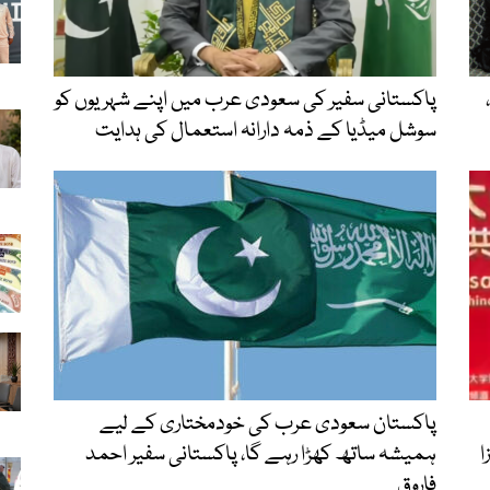
پاکستانی سفیر کی سعودی عرب میں اپنے شہریوں کو
سوشل میڈیا کے ذمہ دارانہ استعمال کی ہدایت
پاکستان سعودی عرب کی خودمختاری کے لیے
ا
ہمیشہ ساتھ کھڑا رہے گا، پاکستانی سفیر احمد
فاروق