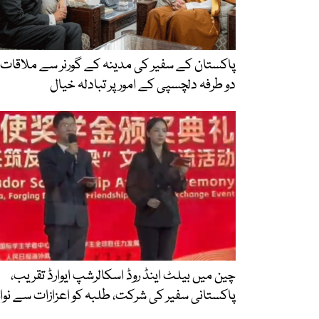
پاکستان کے سفیر کی مدینہ کے گورنر سے ملاقات،
دو طرفہ دلچسپی کے امور پر تبادلہ خیال
چین میں بیلٹ اینڈ روڈ اسکالرشپ ایوارڈ تقریب،
پاکستانی سفیر کی شرکت، طلبہ کو اعزازات سے نواز