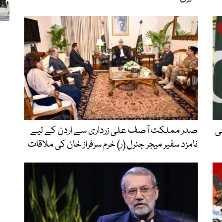
ی
صدر مملکت آصف علی زرداری سے اردن کے لیے
نامزد سفیر میجر جنرل (ر) خرم سرفراز خان کی ملاقات