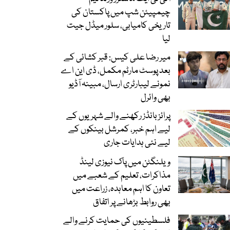
چیمپیئن شپ میں پاکستان کی
تاریخی کامیابی، سلور میڈل جیت
لیا
میر رضا علی کیس: قبر کشائی کے
بعد پوسٹ مارٹم مکمل، ڈی این اے
نمونے لیبارٹری ارسال، مبینہ آڈیو
بھی وائرل
پرائز بانڈز رکھنے والے شہریوں کے
لیے اہم خبر، کمرشل بینکوں کے
لیے نئی ہدایات جاری
ویلنگٹن میں پاک نیوزی لینڈ
مذاکرات، تعلیم کے شعبے میں
تعاون کا اہم معاہدہ، زراعت میں
بھی روابط بڑھانے پر اتفاق
فلسطینیوں کی حمایت کرنے والے