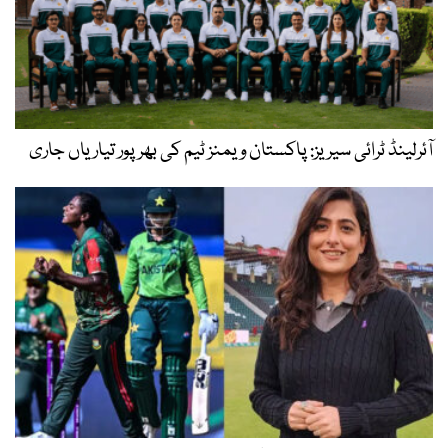
آئرلینڈ ٹرائی سیریز: پاکستان ویمنز ٹیم کی بھرپور تیاریاں جاری