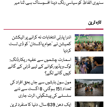
سنہری الفاظ کو سیاسی رنگ دینا افسوسناک ہے، ثنا میر
تازہ ترین
انٹرا پارٹی انتخابات نہ کرانے پر الیکشن
کمیشن نے ’عوام پاکستان‘ کو ڈی لسٹ
کردیا
اسمارٹ چشموں سے خفیہ ریکارڈنگ:
لوگ ویڈیو رکوانے کے لیے ڈزنی کے گانے
کیوں گانے لگے؟
مون سون بارشوں سے جاں بحق افراد کی
تعداد 151 ہوگئی، 8 اگست سے نئے
سلسلے کی پیشگوئی، الرٹ جاری
ایک دھن 639 سال، دنیا کا منفرد ترین