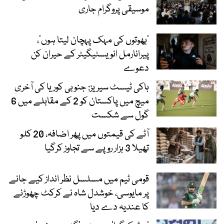
موسیقی پروگرام جاری
‘بھوتوں کی مہک پہچان لیتا ہوں’،
پیرانارمل انویسٹیگیٹر کے حیران کن
دعوے
ہاکی ٹیسٹ سیریز: جنوبی کوریا کی آخری
میچ میں پاکستان کو 2 کے مقابلے میں 6
گول سے شکست
آٹے کی قیمتوں میں پھر اضافہ، 20 کلو
تھیلا 3 ہزار روپے سے تجاوز کرگیا
قومی ٹیم میں مسلسل نظر انداز کیے جانے
پر مایوسی، خوشدل شاہ نے کرکٹ چھوڑنے
کا عندیہ دے دیا