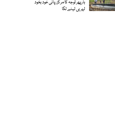
بار پھر توجہ کا مرکز، پانی خود بخود
لہریں لینے لگا