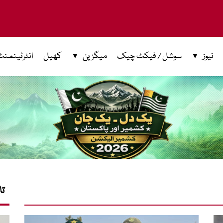
نیوز
سوشل / فیکٹ چیک
میگزین
کھیل
انٹرٹینمنٹ
تا