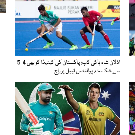
اذلان شاہ ہاکی کپ: پاکستان کی کینیڈا کو بھی 4-5
سے شکست، پوائنٹس ٹیبل پر راج