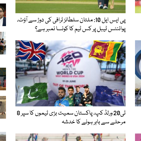
پی ایس ایل 10: ملتان سلطانز ٹرافی کی دوڑ سے آؤٹ،
پوائنٹس ٹیبل پر کس ٹیم کا کونسا نمبر ہے؟
ٹی20 ورلڈ کپ، پاکستان سمیت بڑی ٹیموں کا سپر 8
مرحلے سے باہر ہونے کا خدشہ