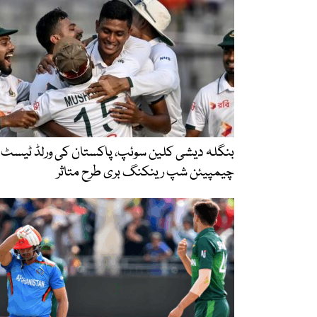
بنگلہ دیشی کلین سوئپ، پاکستان کی ورلڈ ٹیسٹ
چیمپیئن شپ رینکنگ بری طرح متاثر