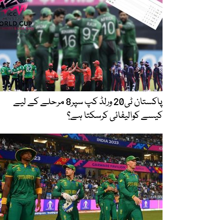
پاکستان ٹی20 ورلڈ کپ سپر8 مرحلے کے لیے
کیسے کوالیفائی کرسکتا ہے؟