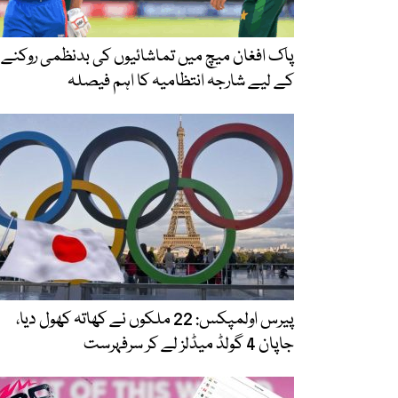
پاک افغان میچ میں تماشائیوں کی بدنظمی روکنے
کے لیے شارجہ انتظامیہ کا اہم فیصلہ
پیرس اولمپکس: 22 ملکوں نے کھاتہ کھول دیا،
جاپان 4 گولڈ میڈلز لے کر سرفہرست