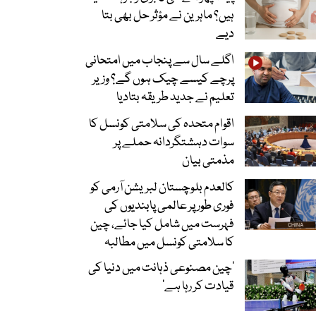
ہیں؟ ماہرین نے مؤثر حل بھی بتا
دیے
اگلے سال سے پنجاب میں امتحانی
پرچے کیسے چیک ہوں گے؟ وزیر
تعلیم نے جدید طریقہ بتادیا
اقوام متحدہ کی سلامتی کونسل کا
سوات دہشتگردانہ حملے پر
مذمتی بیان
کالعدم بلوچستان لبریشن آرمی کو
فوری طور پر عالمی پابندیوں کی
فہرست میں شامل کیا جائے، چین
کا سلامتی کونسل میں مطالبہ
’چین مصنوعی ذہانت میں دنیا کی
قیادت کر رہا ہے‘