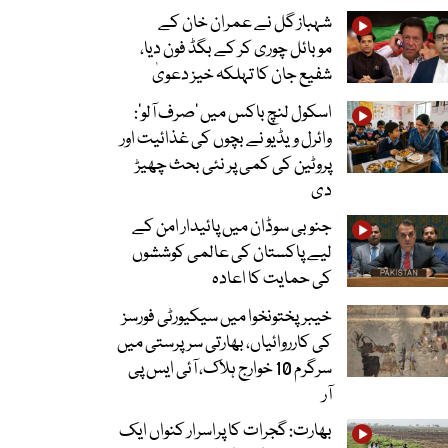
شہباز گل نے عمران خان کے
موبائل چوری کر کے بگڈ فون دیا،
شفیع جان کا تہلکہ خیز دعویٰ
اسکول لنچ باکس میں ‘صرف آلو’:
وائرل ویڈیو نے بچوں کی غذائیت اور
پروٹین کی کمی پر نئی بحث چھیڑ
دی
جنوبی سوڈان میں پائیدار امن کے
لیے پاکستان کی عالمی کوششوں
کی حمایت کا اعادہ
خیبرپختونخوا میں سیکیورٹی فورسز
کی کارروائیاں، بھارتی سرپرستی میں
سرگرم 10 خوارج ہلاک، آئی ایس پی
آر
بھارت: گجرات کا پراسرار کنواں ایک