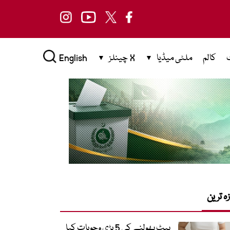
کالم
ملٹی میڈیا
X چینلز
English
زہ ترین
پیٹ پھولنے کی 5 بڑی وجوہات کیا