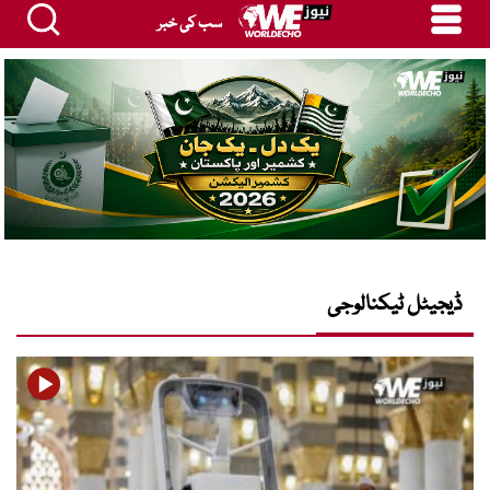
سب کی خبر
ڈیجیٹل ٹیکنالوجی