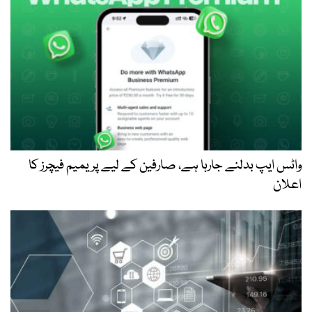
واٹس ایپ بدلنے جارہا ہے، صارفین کے لیے پریمیم فیچرز کا
اعلان