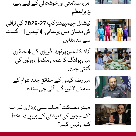
امن، سلامتی اور خوشحالی کے لیے ہے،
وزیراعظم
نیشنل چیمپیئنز کپ 27-2026 کی ٹرافی
کی ملتان میں رونمائی، 4 ٹیمیں 11 اگست
سے مدمقابل
آزاد کشمیر: پونچھ ڈویژن کے 4 حلقوں
میں پولنگ کا عمل مکمل، ووٹوں کی
گنتی جاری
میر رضا کیس کے حقائق جلد عوام کے
سامنے لائیں گے، آئی جی سندھ
صدر مملکت آصف علی زرداری نے اب
تک ججوں کی تعیناتی کے بل پر دستخط
کیوں نہیں کیے؟