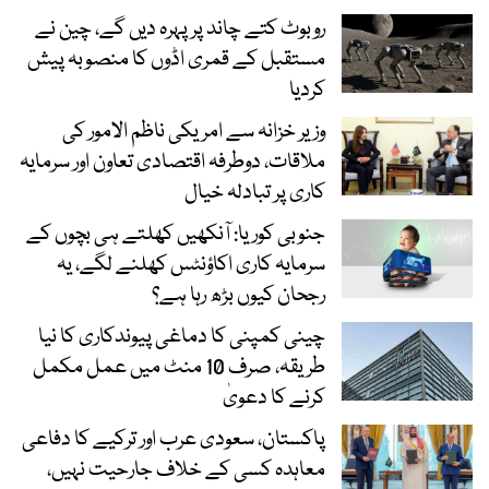
روبوٹ کتے چاند پر پہرہ دیں گے، چین نے
مستقبل کے قمری اڈوں کا منصوبہ پیش
کردیا
وزیر خزانہ سے امریکی ناظم الامور کی
ملاقات، دوطرفہ اقتصادی تعاون اور سرمایہ
کاری پر تبادلہ خیال
جنوبی کوریا: آنکھیں کھلتے ہی بچوں کے
سرمایہ کاری اکاؤنٹس کھلنے لگے، یہ
رجحان کیوں بڑھ رہا ہے؟
چینی کمپنی کا دماغی پیوندکاری کا نیا
طریقہ، صرف 10 منٹ میں عمل مکمل
کرنے کا دعویٰ
پاکستان، سعودی عرب اور ترکیے کا دفاعی
معاہدہ کسی کے خلاف جارحیت نہیں،