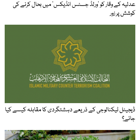
عدلیہ کے وقار کو ’ورلڈ جسٹس انڈیکس‘ میں بحال کرنے کی
کوشش پر زور
ڈیجیٹل ٹیکنالوجی کے ذریعے دہشتگردی کا مقابلہ کیسے کیا
جائے؟