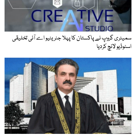
سمیٹری گروپ نے پاکستان کا پہلا جنریٹیو اے آئی تخلیقی
اسٹوڈیو لانچ کردیا