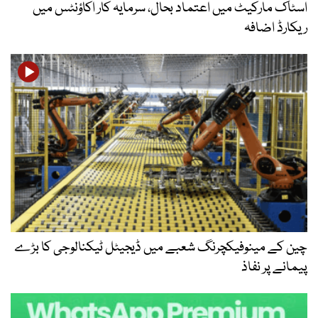
اسٹاک مارکیٹ میں اعتماد بحال، سرمایہ کار اکاؤنٹس میں
ریکارڈ اضافہ
چین کے مینوفیکچرنگ شعبے میں ڈیجیٹل ٹیکنالوجی کا بڑے
پیمانے پر نفاذ