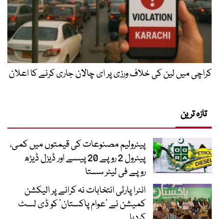
کراچی میں لین کی خلاف ورزی پر ای چالان جاری کرنے کا اعلان
تازہ ترین
پیٹرولیم مصنوعات کی قیمتوں میں کمی،
پیٹرول 2 روپے 20 پیسے اور ڈیزل ڈیڑھ
روپے فی لیٹر سستا
انٹرا پارٹی انتخابات نہ کرانے پر الیکشن
کمیشن نے ’عوام پاکستان‘ کو ڈی لسٹ
کردیا