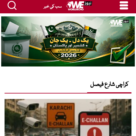
سب کی خبر
کراچی شارع فیصل