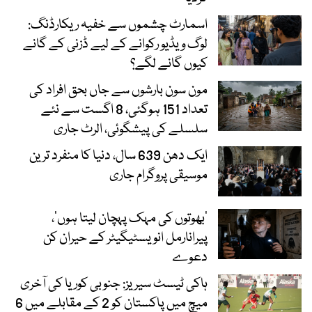
اسمارٹ چشموں سے خفیہ ریکارڈنگ:
لوگ ویڈیو رکوانے کے لیے ڈزنی کے گانے
کیوں گانے لگے؟
مون سون بارشوں سے جاں بحق افراد کی
تعداد 151 ہوگئی، 8 اگست سے نئے
سلسلے کی پیشگوئی، الرٹ جاری
ایک دھن 639 سال، دنیا کا منفرد ترین
موسیقی پروگرام جاری
‘بھوتوں کی مہک پہچان لیتا ہوں’،
پیرانارمل انویسٹیگیٹر کے حیران کن
دعوے
ہاکی ٹیسٹ سیریز: جنوبی کوریا کی آخری
میچ میں پاکستان کو 2 کے مقابلے میں 6