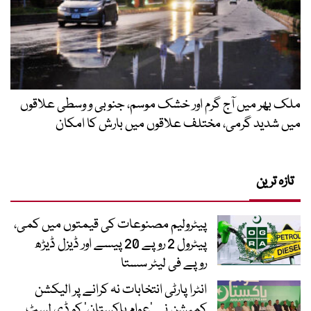
ملک بھر میں آج گرم اور خشک موسم، جنوبی و وسطی علاقوں
میں شدید گرمی، مختلف علاقوں میں بارش کا امکان
تازہ ترین
پیٹرولیم مصنوعات کی قیمتوں میں کمی،
پیٹرول 2 روپے 20 پیسے اور ڈیزل ڈیڑھ
روپے فی لیٹر سستا
انٹرا پارٹی انتخابات نہ کرانے پر الیکشن
کمیشن نے ’عوام پاکستان‘ کو ڈی لسٹ