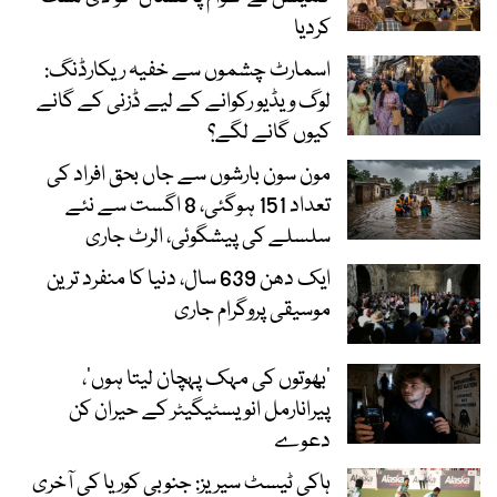
کردیا
اسمارٹ چشموں سے خفیہ ریکارڈنگ:
لوگ ویڈیو رکوانے کے لیے ڈزنی کے گانے
کیوں گانے لگے؟
مون سون بارشوں سے جاں بحق افراد کی
تعداد 151 ہوگئی، 8 اگست سے نئے
سلسلے کی پیشگوئی، الرٹ جاری
ایک دھن 639 سال، دنیا کا منفرد ترین
موسیقی پروگرام جاری
‘بھوتوں کی مہک پہچان لیتا ہوں’،
پیرانارمل انویسٹیگیٹر کے حیران کن
دعوے
ہاکی ٹیسٹ سیریز: جنوبی کوریا کی آخری