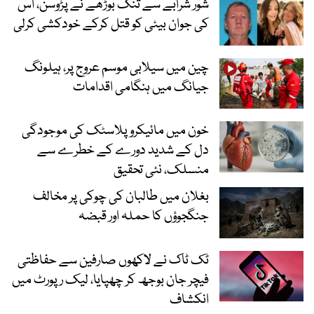
شور شرابے سے تنگ بوڑھے نے پڑوسن، اس
کی جوان بیٹی کو قتل کرکے خودکشی کرلی
چین میں سیلابی موسم عروج پر، ہیلونگ
جیانگ میں ہنگامی اقدامات
خون میں مائیکرو پلاسٹک کی موجودگی
دل کے شدید دورے کے خطرے سے
منسلک، نئی تحقیق
بغلان میں طالبان کی چوکی پر مخالف
جنگجوؤں کا حملہ اور قبضہ
ٹک ٹاک نے لاکھوں صارفین سے حفاظتی
فیچر جان بوجھ کر چھپایا، لیک رپورٹ میں
انکشاف