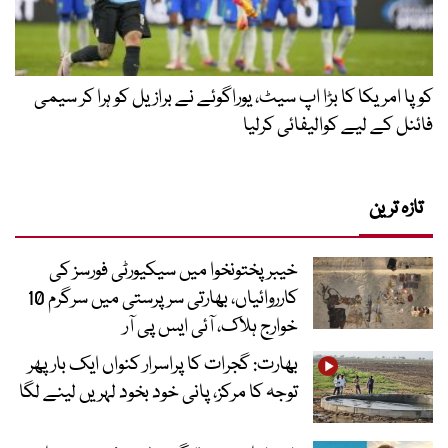
کوپا امریکا کا بڑا اپ سیٹ، یوراگوئے نے برازیل کو ہرا کر سیمی
فائنل کے لیے کوالیفائی کرلیا
تازہ ترین
خیبرپختونخوا میں سیکیورٹی فورسز کی
کارروائیاں، بھارتی سرپرستی میں سرگرم 10
خوارج ہلاک، آئی ایس پی آر
بھارت: گجرات کا پراسرار کنواں ایک بار پھر
توجہ کا مرکز، پانی خود بخود لہریں لینے لگا