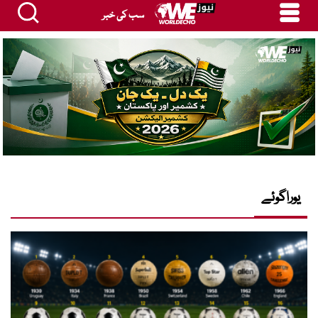
سب کی خبر
یوراگوئے