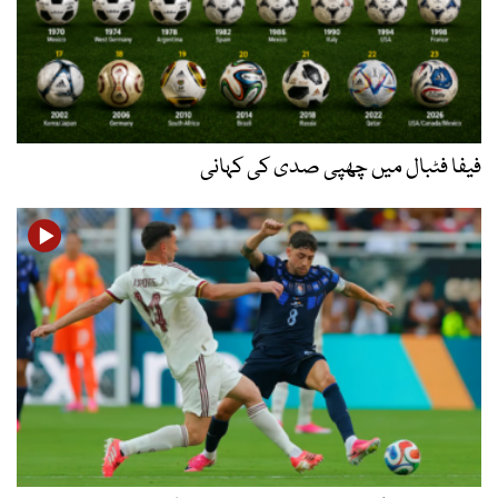
فیفا فٹبال میں چھپی صدی کی کہانی