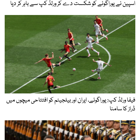
اسپین نے یوراگوئے کو شکست دے کر ورلڈ کپ سے باہر کر دیا
فیفا ورلڈ کپ: یوراگوئے، ایران اور بیلجیئم کو افتتاحی میچوں میں
ڈراز کا سامنا