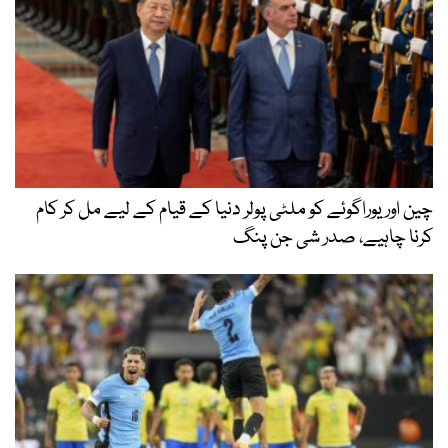
چین اور یوراگوئے کو ملٹی پولر دنیا کے قیام کے لیے مل کر کام
کرنا چاہیے، صدر شی جن پنگ