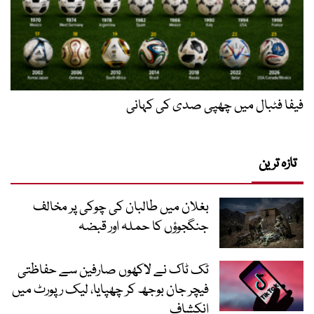
فیفا فٹبال میں چھپی صدی کی کہانی
تازہ ترین
بغلان میں طالبان کی چوکی پر مخالف
جنگجوؤں کا حملہ اور قبضہ
ٹک ٹاک نے لاکھوں صارفین سے حفاظتی
فیچر جان بوجھ کر چھپایا، لیک رپورٹ میں
انکشاف