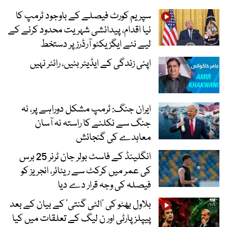
سپریم کورٹ فیصلے کے باوجود ٹرمپ کا
نیا اقدام، پیدائشی شہریت محدود کرنے کے
لیے نئے ایگزیکٹو آرڈرز پر دستخط
اپنی زندگی کے ایڈیٹر بنیں، رائٹر نہیں
ایران جنگ: ٹرمپ مشکل دوراہے پر، نہ
جنگ سے نکلنے کا راستہ نہ آسان
معاہدے کی گنجائش
انگلینڈ کے فاسٹ بولر جان ٹرنر 25 برس
کی عمر میں کرکٹ سے ریٹائر، انجریز کو
فیصلہ کی وجہ قرار دے دیا
بلاول بھٹو کی ’الٹی گنتی‘ کے بیان کے بعد
پیپلز پارٹی اور ن لیگ کے تعلقات میں کیا