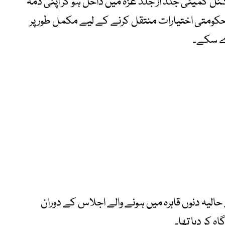
نل کمیٹی جلد از جلد غزہ میں داخل ہو کر اپنی ذمہ
حکومتی اختیارات منتقل کرنے کے لیے مکمل طور پر
دے سکے۔
لیہ دنوں قاہرہ میں ہونے والے اجلاس کے دوران
 کر دیا تھا۔