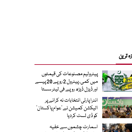
زہ ترین
پیٹرولیم مصنوعات کی قیمتوں
میں کمی، پیٹرول 2 روپے 20 پیسے
اور ڈیزل ڈیڑھ روپے فی لیٹر سستا
انٹرا پارٹی انتخابات نہ کرانے پر
الیکشن کمیشن نے ’عوام پاکستان‘
کو ڈی لسٹ کردیا
اسمارٹ چشموں سے خفیہ