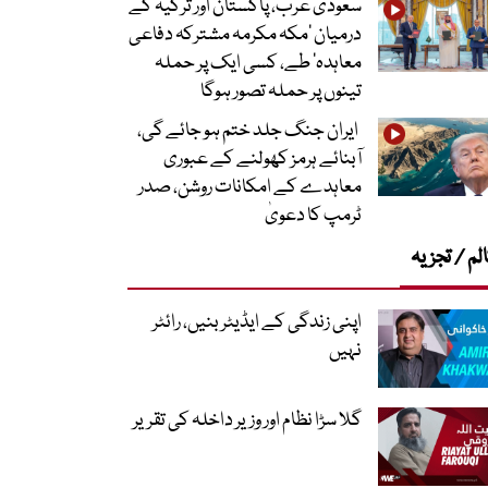
سعودی عرب، پاکستان اور ترکیہ کے
درمیان ’مکہ مکرمہ مشترکہ دفاعی
معاہدہ‘ طے، کسی ایک پر حملہ
تینوں پر حملہ تصور ہوگا
ایران جنگ جلد ختم ہو جائے گی،
آبنائے ہرمز کھولنے کے عبوری
معاہدے کے امکانات روشن، صدر
ٹرمپ کا دعویٰ
لم / تجزیہ
اپنی زندگی کے ایڈیٹر بنیں، رائٹر
نہیں
گلا سڑا نظام اور وزیر داخلہ کی تقریر