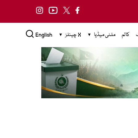
کالم
ملٹی میڈیا
X چینلز
English