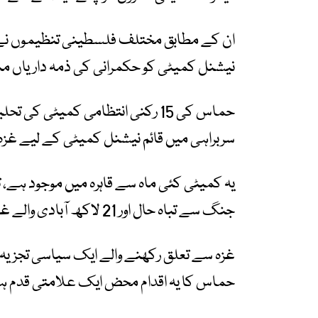
ان کے مطابق مختلف فلسطینی تنظیموں نے
نیشنل کمیٹی کو حکمرانی کی ذمہ داریاں من
حماس کی 15 رکنی انتظامی کمیٹی
سربراہی میں قائم نیشنل کمیٹی کے لیے غزہ 
یہ کمیٹی کئی ماہ سے قاہرہ میں موجود ہے،
جنگ سے تباہ حال اور 21 لاکھ آبادی والے غزہ میں داخل ہونے کی اجازت نہیں دی جا رہی۔
غزہ سے تعلق رکھنے والے ایک سیاسی تجزیہ 
حماس کا یہ اقدام محض ایک علامتی قدم ہ