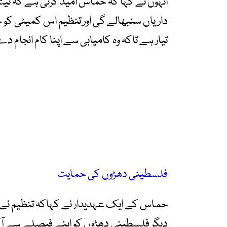
انہوں نے کہا کہ حماس امید کرتی ہے کہ نیش
داریاں سنبھالے گی اور تنظیم اس کمیٹی کو 
تیار ہے تاکہ وہ کامیابی سے اپنا کام انجام 
فلسطینی دھڑوں کی حمایت
حماس کے ایک عہدیدار نے کہاکہ تنظیم نے حا
دیگر فلسطینی دھڑوں کو اپنے فیصلے سے آگاہ