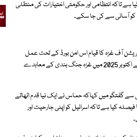
یا ہے تاکہ انتظامی اور حکومتی اختیارات کی منتقلی
 کو آسانی سے کی جا سکے۔
ٹریشن آف غزہ کا قیام اس امن بورڈ کے تحت عمل
میں آیا تھا، جسے امریکی صدر ڈونلڈ ٹرمپ نے اکتوبر 2025 میں غزہ جنگ بندی کے معاہدے
سے گفتگو میں کہاکہ حماس نے ایک نیا قدم اٹھاتے
یصلہ کیا ہے تاکہ اسرائیل کو اپنی جارحیت اور
۔