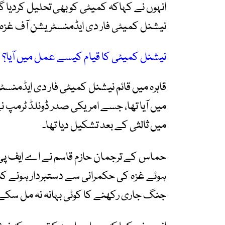
انہوں نے کہاکہ کمیٹی کو بھی تحلیل کردیا گ
نیشنل کمیٹی فار دی ایڈمنسٹریشن آف غزہ
نیشنل کمیٹی کا قیام کیسے عمل میں آیا؟
قاہرہ میں قائم نیشنل کمیٹی فار دی ایڈمنس
میں ثالثی کے بعد تشکیل دیا تھا۔
حماس کے ترجمان حازم قاسم نے اے ایف پی 
ہوئے غزہ کی حکمرانی سے دستبردار ہونے کا ف
جنگ جاری رکھنے کا کوئی بہانہ نہ مل سکے