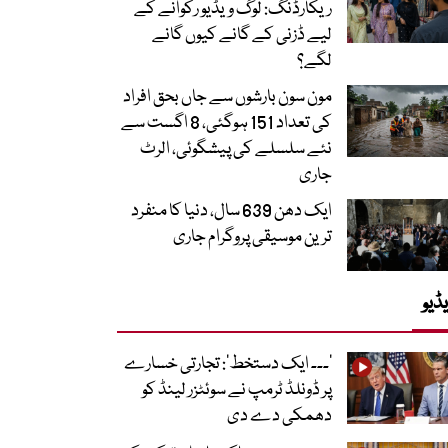
ریکارڈنگ: لوگ ویڈیو رکوانے کے
لیے ڈزنی کے گانے کیوں گانے
لگے؟
مون سون بارشوں سے جاں بحق افراد
کی تعداد 151 ہوگئی، 8 اگست سے
نئے سلسلے کی پیشگوئی، الرٹ
جاری
ایک دھن 639 سال، دنیا کا منفرد
ترین موسیقی پروگرام جاری
ڈیو
’۔۔۔ ایک دستخط‘: تجارتی خسارے
پر ڈونلڈ ٹرمپ نے سوئٹزر لینڈ کو
دھمکی دے دی