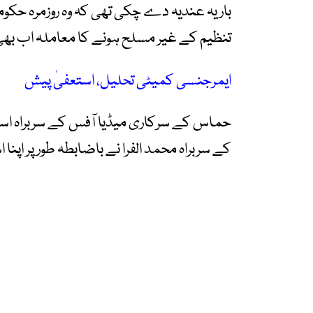
بار یہ عندیہ دے چکی تھی کہ وہ روزمرہ حکو
تنظیم کے غیر مسلح ہونے کا معاملہ اب بھی 
ایمرجنسی کمیٹی تحلیل، استعفیٰ پیش
حماس کے سرکاری میڈیا آفس کے سربراہ اسما
کے سربراہ محمد الفرا نے باضابطہ طور پر اپنا 