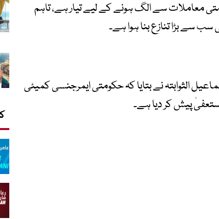
متی معاملات سے الگ ہونے کے لیے تیار ہے، تاہم
سب سے بڑا تنازع بنا ہوا ہے۔
عیل الثوابتہ نے بتایا کہ حکومتی ایمرجنسی کمیٹی
استعفیٰ پیش کر دیا ہے۔
کا