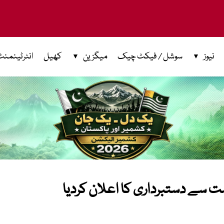
نیوز
سوشل / فیکٹ چیک
میگزین
کھیل
انٹرٹینمنٹ