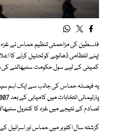
اپنے انتظامی ڈھانچے کو تحلیل کرنے کا اعل
کمیٹی کے لیے سول حکومت سنبھالنے کی را
تصادم کے نتیجے میں غزہ کا کنٹرول سنبھالا 
گزشتہ سال اکتوبر میں حماس اور اسرائیل ک