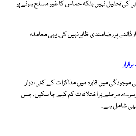
ی کی تحلیل نہیں بلکہ حماس کا غیر مسلح ہونے پر
 ڈالنے پر رضامندی ظاہر نہیں کی، یہی معاملہ
قرار
 موجودگی میں قاہرہ میں مذاکرات کے کئی ادوار
وسرے مرحلے پر اختلافات کم کیے جا سکیں، جس
بھی شامل ہے۔