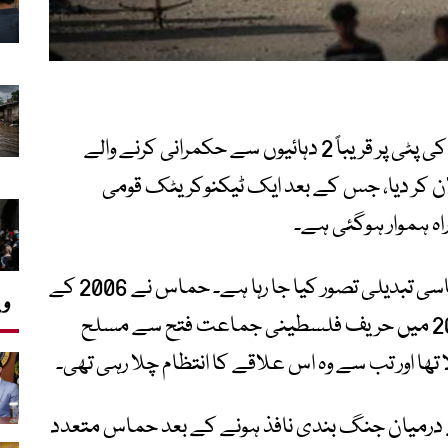
فلسطین کی مزاحمتی تنظیم حماس نے غزہ کی پٹی پر قریباً 2 دہائیوں سے حکمرانی کرنے والے
ان کر دیا، جس کے بعد ایک ٹیکنوکریٹک قومی
ہ ہموار ہوگئی ہے۔
یہ فیصلہ حماس کی جانب سے ایک اہم سیاسی تبدیلی تصور کیا جا رہا ہے۔ حماس نے 2006 کے
وی
پارلیمانی انتخابات میں کامیابی کے بعد 2007 میں حریف فلسطینی جماعت فتح سے مسلح
تھا اور تب سے وہ اس علاقے کا انتظام چلا رہی تھی۔
ے درمیان جنگ بندی نافذ ہونے کے بعد حماس متعدد